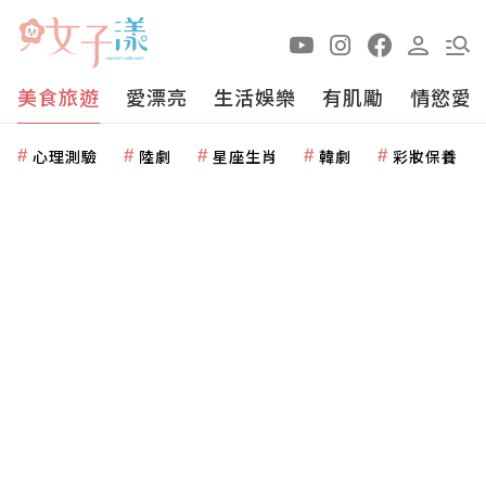
美食旅遊
愛漂亮
生活娛樂
有肌勵
情慾愛
心理測驗
陸劇
星座生肖
韓劇
彩妝保養