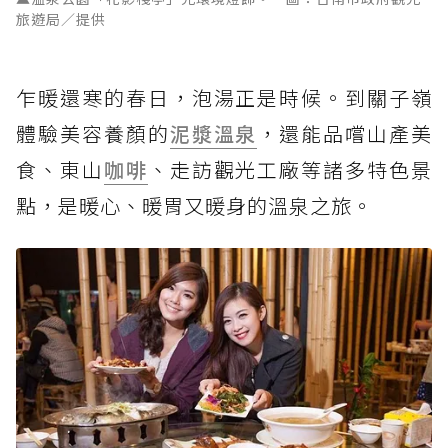
旅遊局／提供
乍暖還寒的春日，泡湯正是時候。到關子嶺
體驗美容養顏的
泥漿溫泉
，還能品嚐山產美
食、東山
咖啡
、走訪觀光工廠等諸多特色景
點，是暖心、暖胃又暖身的溫泉之旅。