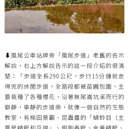
⬇︎風尾公車站牌旁「風尾步道」老舊的告示
解說，右上方解說告示的這一段介紹的很清
楚：「步道全長290公尺，步行15分鐘就走
得完的休閒步道，全路段都被苗圃包圍，主
要栽種了各種櫻花，沿著無尾崙坑溪而行的
僻靜，寧靜的步道旁，就像一個自然的生態
教室，有梯田景觀、昆蟲蕾的「蜻蛉目（主
要是蜻蜓和豆娘」、粗鉤春蜓、金黃蜻蜓、