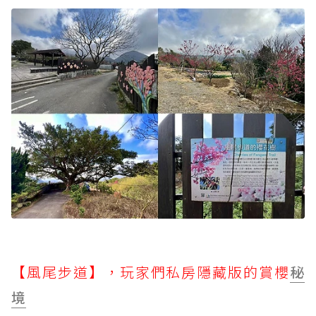
【風尾步道】，玩家們私房隱藏版的賞櫻
秘
境