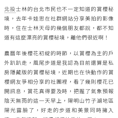
北投
士林的台北市民也不一定知道的賞櫻秘
境，去年卡娃思在社群網站分享美拍的影像
時，住在士林天母的幾個朋友都說，都不知
道有這麼漂亮的賞櫻秘境，離他們很近啊！
農曆年後櫻花初綻的時節，以賞櫻為主的戶
外趴趴走，風尾步道是我認為目前還算是私
房隱藏版的賞櫻秘境，近期也在快動作的賞
櫻網友爭相分享的社團裡，看了幾則櫻花已
開訊息，賞花真得要及時，把握了氣象預報
陰天無雨的這一天早上，陽明山竹子湖地區
陽光露臉了，好走的步道和美景同時擁入