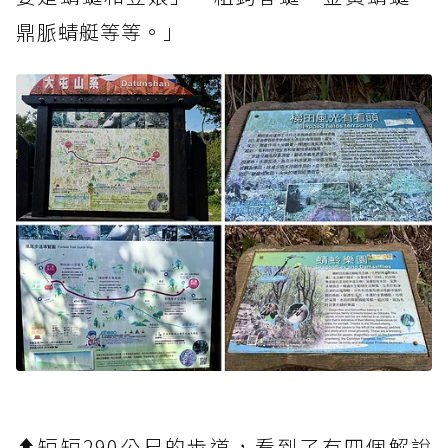
鼎脈蜻艇等等。」
⬆︎短短290公尺的步道，看到了有四個解說