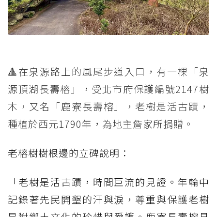
🔺在泉源路上的風尾步道入口，有一棵「泉
源頂湖長壽榕」，受北市府保護編號2147樹
木，又名「鹿寮長壽榕」，老樹是活古蹟，
種植於西元1790年，為地主詹家所捐贈。
老榕樹樹根邊的立碑說明：
「老樹是活古蹟，時間巨流的見證。年輪中
記錄著先民開墾的汗與淚，尊重與保護老樹
是對鄉土文化的珍惜與愛護。鹿寮長壽榕見