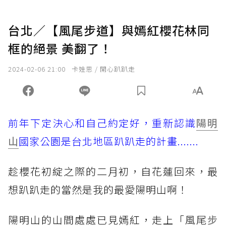
台北／【風尾步道】與嫣紅櫻花林同
框的絕景 美翻了！
2024-02-06 21:00
卡娃思 / 開心趴趴走
前年下定決心和自己約定好，重新認識
陽明
山
國家公園是台北地區趴趴走的計畫.......
趁櫻花初綻之際的二月初，自花蓮回來，最
想趴趴走的當然是我的最愛陽明山啊！
陽明山的山間處處已見嫣紅，走上「風尾
步