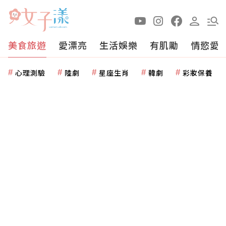
美食旅遊
愛漂亮
生活娛樂
有肌勵
情慾愛
心理測驗
陸劇
星座生肖
韓劇
彩妝保養