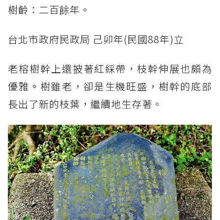
樹齡：二百餘年。
台北市政府民政局 己卯年(民國88年)立
老榕樹幹上還披著紅綵帶，枝幹伸展也頗為
優雅。樹雖老，卻是生機旺盛，樹幹的底部
長出了新的枝葉，繼續地生存著。