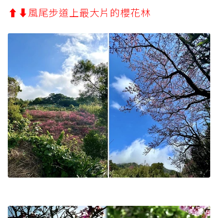
⬆︎⬇︎風尾步道上最大片的櫻花林