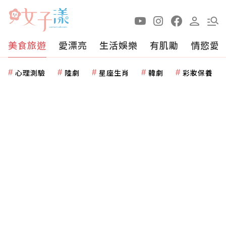
美食旅遊
愛漂亮
生活娛樂
有肌勵
情慾愛
心理測驗
陸劇
星座生肖
韓劇
彩妝保養