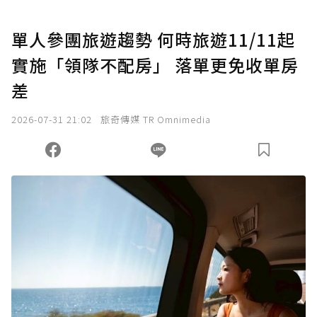
U 利點數 1 點 = NTD 1 元。
單人參團旅遊趨勢 何時旅遊11/11起
實施「領隊不配房」 落單更免收單房
確認送出
差
我已詳閱贊助說明，且同意站方的使用條款。
2026-07-31 21:02
旅奇傳媒 TR Omnimedia
您當前剩餘 U 利點數：
0
點；前往
購買點數