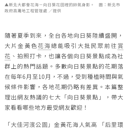
▲新北大都會花海－向日葵花田裡的帥氣身影。 圖：新北市
政府高灘地工程管理處 ／提供
隨著夏季到來，全台各地向日葵陸續盛開，
大片金黃色
花海
總能吸引大批民眾前往
賞
花
、拍照打卡，也讓各個向日葵景點成為社
群上的熱門話題。多數向日葵景點的花期落
在每年6月至10月，不過，受到種植時間與氣
候條件影響，各地花期仍略有差異。本篇整
理出網友熱議的七大「向日葵景點」，帶大
家看看哪些地方最受網友歡迎！
「
大佳河濱公園
」金黃花海人氣高 「后里環