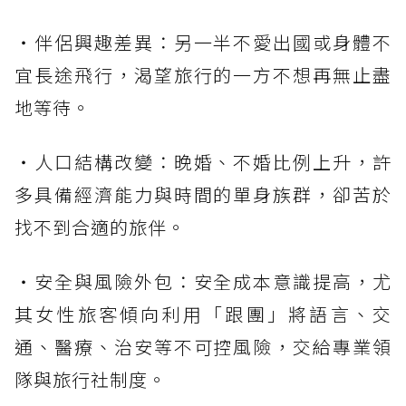
・伴侶興趣差異：另一半不愛出國或身體不
宜長途飛行，渴望旅行的一方不想再無止盡
地等待。
・人口結構改變：晚婚、不婚比例上升，許
多具備經濟能力與時間的單身族群，卻苦於
找不到合適的旅伴。
・安全與風險外包：安全成本意識提高，尤
其女性旅客傾向利用「跟團」將語言、交
通、醫療、治安等不可控風險，交給專業領
隊與旅行社制度。