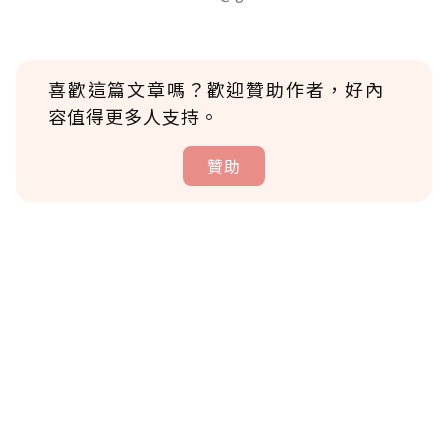
喜歡這篇文章嗎？歡迎贊助作者，好內
容值得更多人支持。
贊助
贊助說明
為了鼓勵作者持續創作更好的內容，會員可以
使用「贊助」功能實質回饋給喜愛的作者。可
將您認為適合的點數贈送給作者，一旦使用贊
助點數即不得撤銷，單筆贊助最低點數為30
點，最高點數沒有上限。