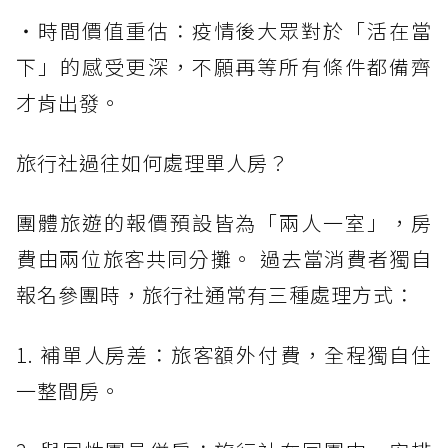
・時間價值重估：疫情後大眾對於「活在當
下」的感受更深，不願再等所有條件都備齊
才肯出發。
旅行社過往如何處理單人房？
團體旅遊的報價預設皆為「兩人一室」，房
費由兩位旅客共同分攤。 過去當消費者獨自
報名參團時，旅行社通常有三種處理方式：
1. 補單人房差：旅客額外付費，全程獨自住
一整間房。