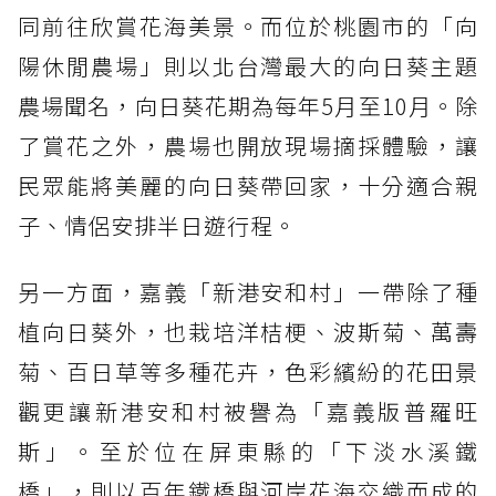
同前往欣賞花海美景。而位於桃園市的「向
陽休閒農場」則以北台灣最大的向日葵主題
農場聞名，向日葵花期為每年5月至10月。除
了賞花之外，農場也開放現場摘採體驗，讓
民眾能將美麗的向日葵帶回家，十分適合親
子、情侶安排半日遊行程。
另一方面，嘉義「新港安和村」一帶除了種
植向日葵外，也栽培洋桔梗、波斯菊、萬壽
菊、百日草等多種花卉，色彩繽紛的花田景
觀更讓新港安和村被譽為「嘉義版普羅旺
斯」。至於位在屏東縣的「下淡水溪鐵
橋」，則以百年鐵橋與河岸花海交織而成的