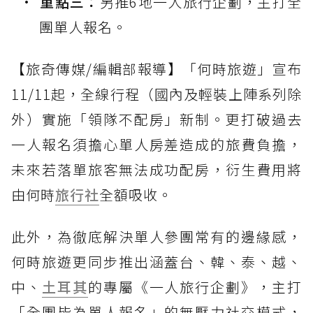
重點三：
另推6地一人旅行企劃，主打全
團單人報名。
【旅奇傳媒/編輯部報導】「何時旅遊」宣布
11/11起，全線行程（國內及輕裝上陣系列除
外）實施「領隊不配房」新制。更打破過去
一人報名須擔心單人房差造成的旅費負擔，
未來若落單旅客無法成功配房，衍生費用將
由何時
旅行社
全額吸收。
此外，為徹底解決單人參團常有的邊緣感，
何時旅遊更同步推出涵蓋台、韓、泰、越、
中、
土耳其
的專屬《一人旅行企劃》，主打
「全團皆為單人報名」的無壓力社交模式，