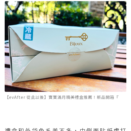
【evAfter 從此以後】寶寶滿月精美禮盒推薦！新品開箱『
禮盒和外袋色系差不多，由側面貼紙處打