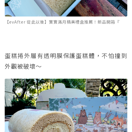
【evAfter 從此以後】寶寶滿月精美禮盒推薦！新品開箱『
蛋糕捲外層有透明膜保護蛋糕體，不怕撞到
外觀被破壞～