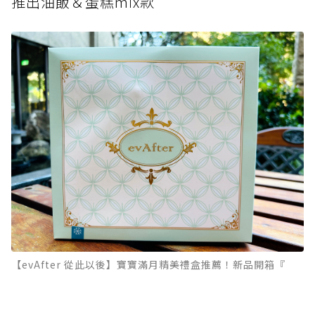
推出油飯＆蛋糕mix款
【evAfter 從此以後】寶寶滿月精美禮盒推薦！新品開箱『