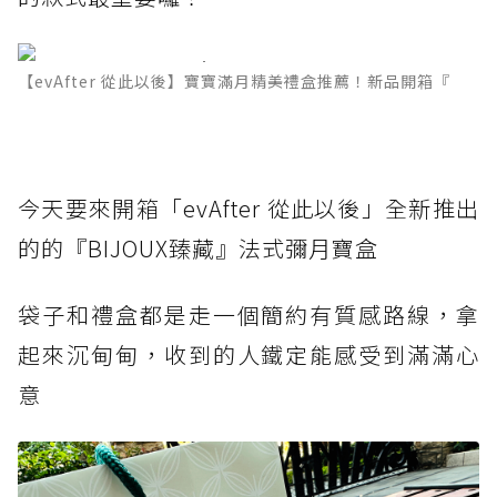
【evAfter 從此以後】寶寶滿月精美禮盒推薦！新品開箱『
今天要來開箱「evAfter 從此以後」全新推出
的的『BIJOUX臻藏』法式彌月寶盒
袋子和禮盒都是走一個簡約有質感路線，拿
起來沉甸甸，收到的人鐵定能感受到滿滿心
意