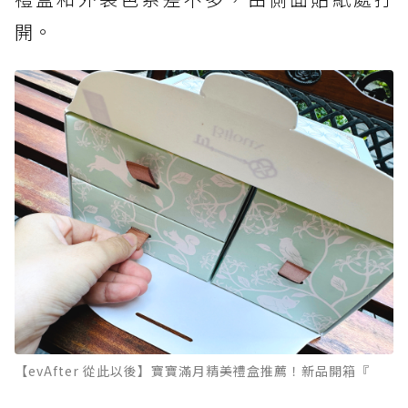
開。
【evAfter 從此以後】寶寶滿月精美禮盒推薦！新品開箱『