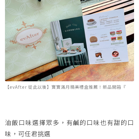
【evAfter 從此以後】寶寶滿月精美禮盒推薦！新品開箱『
油飯口味選擇眾多，有鹹的口味也有甜的口
味，可任君挑選