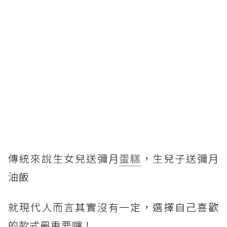
傳統來說生女兒送彌月
蛋糕
，生兒子送彌月
油飯
就現代人而言其實沒有一定，選擇自己喜歡
的款式最重要囉！