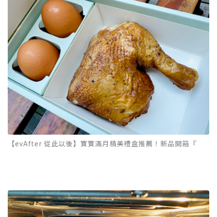
【evAfter 從此以後】寶寶滿月精美禮盒推薦！新品開箱『