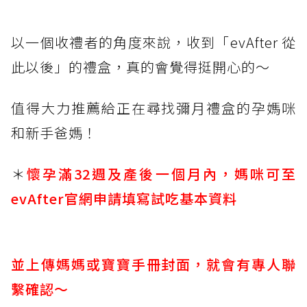
以一個收禮者的角度來說，收到「evAfter 從
此以後」的禮盒，真的會覺得挺開心的～
值得大力推薦給正在尋找彌月禮盒的孕媽咪
和新手爸媽！
＊
懷孕滿32週及產後一個月內，媽咪可至
evAfter官網申請填寫試吃基本資料
並上傳媽媽或寶寶手冊封面，就會有專人聯
繫確認～