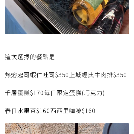
這
次選擇的餐點是
熱
熔起司蝦仁吐司$350
上
城經典牛肉排$350
千
層
蛋糕
$170
每
日限定蛋糕(巧克力)
春
日水果茶$160
西
西里咖啡$160