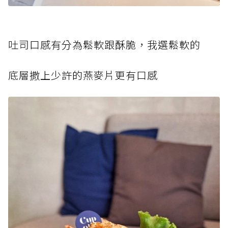
吐司
口感有分為鬆軟跟酥脆，我選鬆軟的
底層
撒上少許的燕麥片更有口感