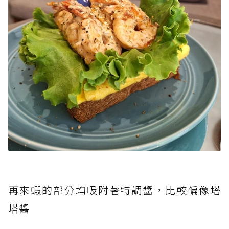
再來
蝦的部分均吸附著特調醬，比較偏像塔
塔醬