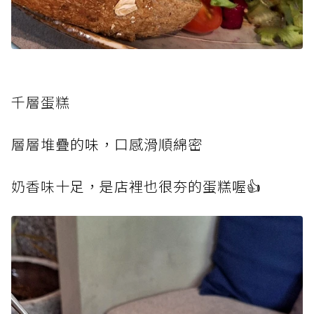
千層蛋糕
層層堆疊
的味，口感滑順綿密
奶香味十
足，是店裡也很夯的蛋糕喔👍