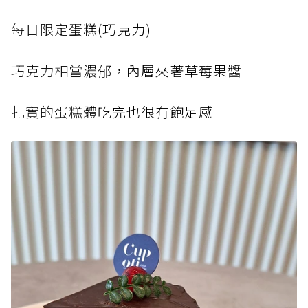
每日限定蛋
糕(巧克力)
巧克力相當
濃郁，內層夾著草莓果醬
扎實的蛋糕
體吃完也很有飽足感