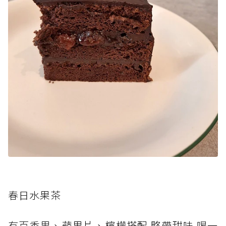
春日水果茶
有百香果、蘋
果片、檸檬搭配
略帶甜味 喝
一