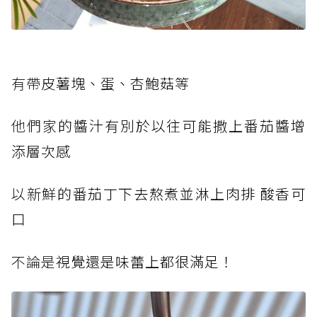
有帶皮
薯塊、蛋、杏鮑菇等
他們家
的醬汁有別於以往可能撒上番茄醬增
添層次感
以新鮮
的番茄丁下去熬煮並淋上肉排 酸香可
口
不論是
視覺還是味蕾上都很滿足！