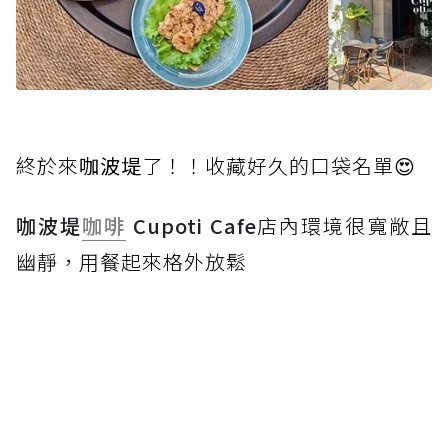
終於來
咖波堤
了！！收藏好久的口袋名單😍
咖波堤
咖啡
Cupoti Cafe
店內環境很寬敞且
幽靜，用餐起來格外放鬆