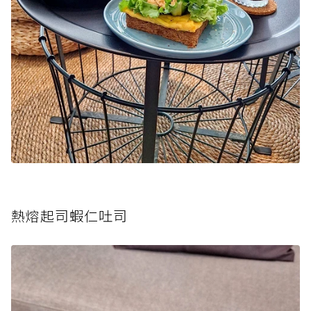
熱熔
起司蝦仁吐司