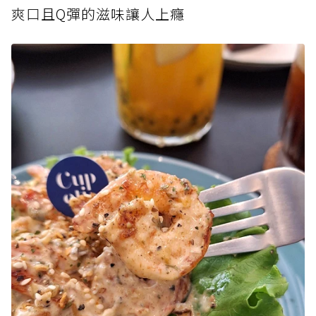
爽口
且Q彈的滋味讓人上癮