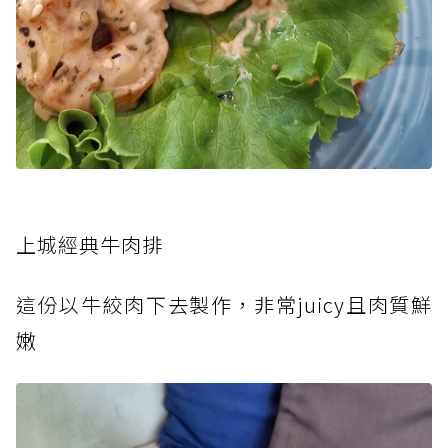
上城經
典牛肉排
這份以
牛絞肉下去製作，非常juicy且肉質鮮
嫩