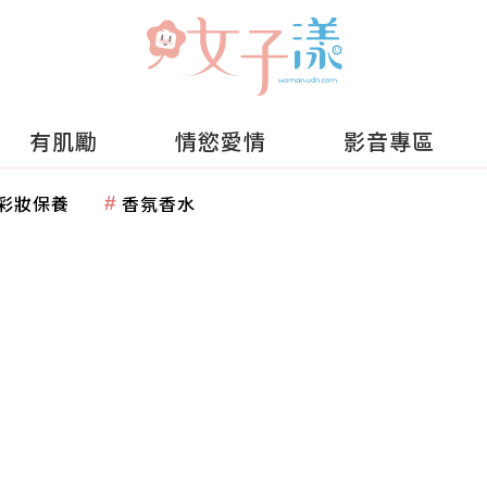
有肌勵
情慾愛情
影音專區
彩妝保養
香氛香水