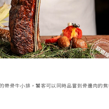
盎司的帶骨牛小排，饕客可以同時品嘗到骨邊肉的