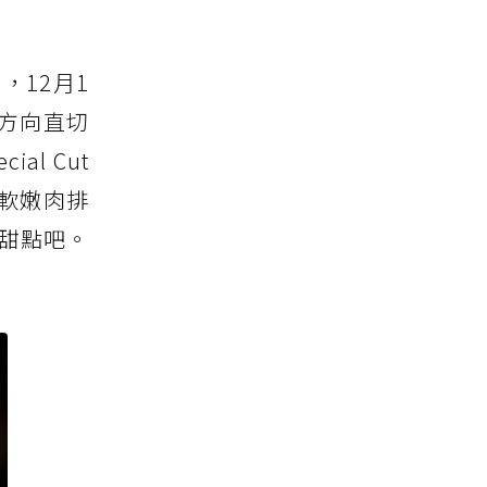
，12月1
骨方向直切
l Cut
軟嫩肉排
紛甜點吧。