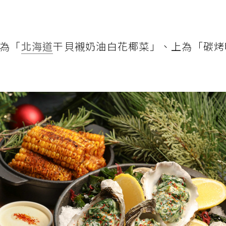
左為「
北海道
干貝襯奶油白花椰菜」、上為「碳烤