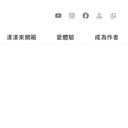
漾漾來開箱
愛體驗
成為作者