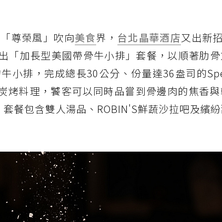
股「尊榮風」吹向
美食
界，
台北晶華酒店
又出新招
家推出「加長型美國帶骨牛小排」套餐，以順著肋
排，完成總長30公分、份量達36盎司的Specia
火炭烤料理，饕客可以同時品嘗到骨邊肉的焦香與
，套餐包含雙人湯品、ROBIN'S鮮蔬沙拉吧及繽