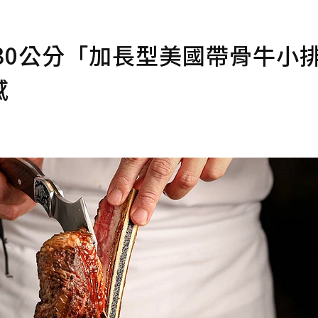
30公分「加長型美國帶骨牛小排
感