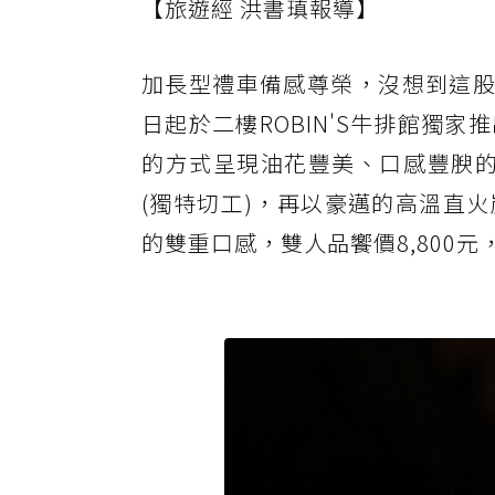
【旅遊經 洪書瑱報導】
加長型禮車備感尊榮，沒想到這
日起於二樓ROBIN'S牛排館獨
的方式呈現油花豐美、口感豐腴的牛小
(獨特切工)，再以豪邁的高溫直
的雙重口感，雙人品饗價8,800元