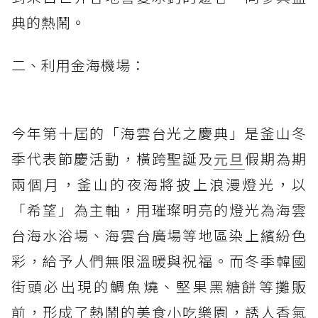
典的熱鬧。
二、利用金海機場：
今年第十屆的「海雲台光之慶典」是釜山冬
季代表節慶活動，橫跨聖誕及
元旦
假期為期
兩個月，釜山的夜海將披上浪漫燈光，以
「希望」為主軸，用璀璨明亮的燈光為海雲
台海水浴場、海雲台廣場等地區染上繽紛色
彩，給予人們無限溫暖與祝福。而冬季韓國
街頭必出現的鯛魚燒、堅果黑糖餅等攤販
前，形成了熱鬧的美食小吃樂園，誘人香氣