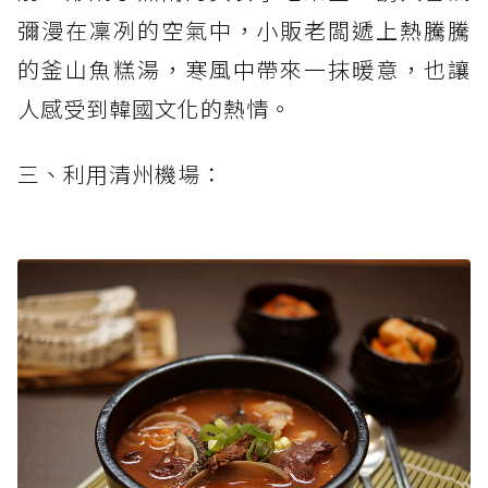
彌漫在凜冽的空氣中，小販老闆遞上熱騰騰
的釜山魚糕湯，寒風中帶來一抹暖意，也讓
人感受到韓國文化的熱情。
三、利用清州機場：