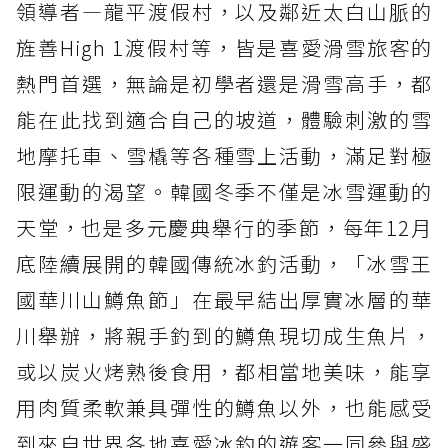
領導者—龍平渡假村，以及鄰近太白山脈的
旌善High 1渡假村等，皆是喜愛滑雪旅客的
熱門首選，無論是初學者還是滑雪高手，都
能在此找到適合自己的坡道，體驗刺激的雪
地摩托車、雪橇等各種雪上活動，滿足對極
限運動的渴望。韓國冬季不僅是冰雪運動的
天堂，也是多元慶典舉行的季節，每年12月
底陸續展開的韓國傳統冰釣活動，「冰雪王
國華川山鱒魚節」在最早結出厚實冰層的華
川舉辦，將親手釣到的鱒魚現切成生魚片，
或以炭火烤熟後食用，都相當地美味，能享
用肉質柔軟兼具彈性的鱒魚以外，也能感受
到來自世界各地喜愛冰釣的遊客一同參與盛