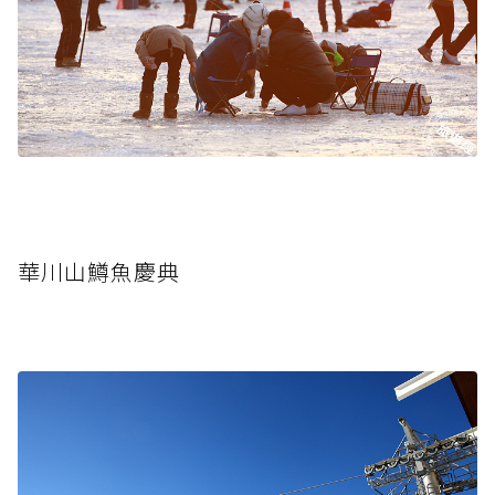
華川山鱒魚慶典