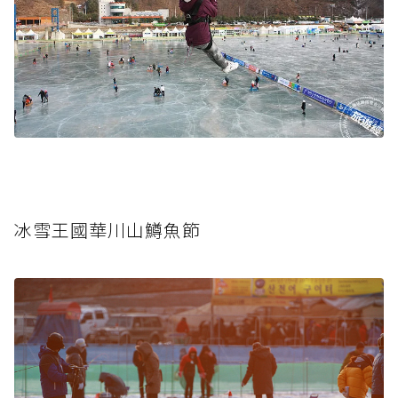
冰雪王國華川山鱒魚節