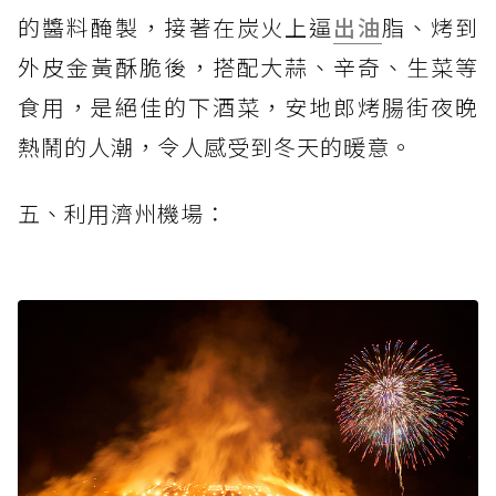
的醬料醃製，接著在炭火上逼
出油
脂、烤到
外皮金黃酥脆後，搭配大蒜、辛奇、生菜等
食用，是絕佳的下酒菜，安地郎烤腸街夜晚
熱鬧的人潮，令人感受到冬天的暖意。
五、利用濟州機場：