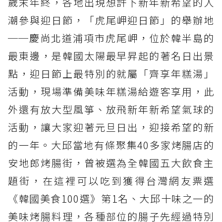
歲末年終，各地出現想許下新年新希望的人
潮參與迎日節，「虎尾岬迎日節」的舉辦地
──慶尚北道浦項市虎尾岬，位於韓半島的
最東邊，是韓國太陽最早昇起的著名日出景
點，迎日節上最特別的就屬「齊享年糕湯」
活動，現場準備美味年糕湯給遊客享用，此
外還有放大型風箏、放飛新年新希望氣球的
活動，讓大家迎著元旦日出，迎接希望的新
的一年。大邱當地有條聚集40多家烤腸店的
安地郎烤腸街，曾被選為全韓國五大飲食主
題街，在這裡可以吃到獲得台灣網友票選
《韓國美食100選》第1名、大邱十味之一的
美味烤腸料理，各種部位的腸子先經過特別