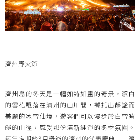
濟州野火節
濟州島的冬天是一幅如詩如畫的奇景，潔白
的雪花飄落在濟州的山川間，襯托出靜謐而
美麗的冰雪仙境，遊客們可以漫步於白雪皚
皚的山徑，感受那份清新純淨的冬季氛圍。
每年定期於3月舉辦的濟州的代表慶典—「濟