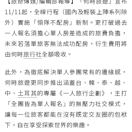
【旅奇傳媒/編輯部報導】「何時旅遊」宣布
11/11起，全線行程（國內及輕裝上陣系列除
外）實施「領隊不配房」新制。更打破過去
一人報名須擔心單人房差造成的旅費負擔，
未來若落單旅客無法成功配房，衍生費用將
由何時
旅行社
全額吸收。
此外，為徹底解決單人參團常有的邊緣感，
何時旅遊更同步推出涵蓋台、韓、泰、越、
中、
土耳其
的專屬《一人旅行企劃》，主打
「全團皆為單人報名」的無壓力社交模式，
讓每一位旅客都能在沒有既定交友圈的包袱
下，自在享受探索世界的樂趣。