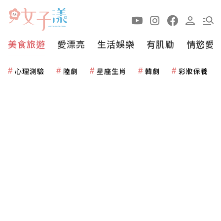
美食旅遊
愛漂亮
生活娛樂
有肌勵
情慾愛
心理測驗
陸劇
星座生肖
韓劇
彩妝保養