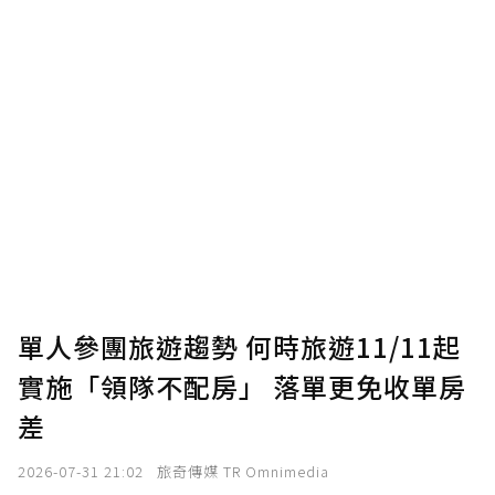
單人參團旅遊趨勢 何時旅遊11/11起
實施「領隊不配房」 落單更免收單房
差
2026-07-31 21:02
旅奇傳媒 TR Omnimedia