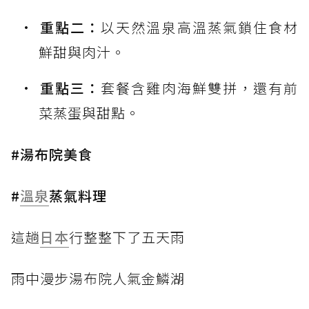
重點二：
以天然溫泉高溫蒸氣鎖住食材
鮮甜與肉汁。
重點三：
套餐含雞肉海鮮雙拼，還有前
菜蒸蛋與甜點。
#湯布院美食
#
溫泉
蒸氣料理
這趟
日本
行整整下了五天雨
雨中漫步湯布院人氣金鱗湖