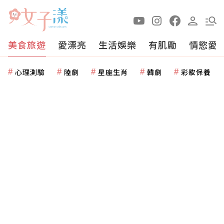
美食旅遊
愛漂亮
生活娛樂
有肌勵
情慾愛
心理測驗
陸劇
星座生肖
韓劇
彩妝保養