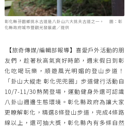
彰化縣芬園鄉挑水古道是八卦山六大挑夫古道之一。 圖：彰
化縣政府城市暨觀光發展處／提供
【旅奇傳媒/編輯部報導】喜愛戶外活動的朋
友們，趁著秋高氣爽好時節，週末假日到彰
化吃喝玩樂，順遊風光明媚的登山步道！
「卦山大縱走 彰化兜兜圈」步道健行活動自
10/7-11/30熱鬧登場，運動健身外還可認識
八卦山週邊生態環境。彰化縣政府為讓大家
更瞭解彰化，精選8條登山步道，完成4條路
線以上，還可抽大獎，彰化縣內有多條自然