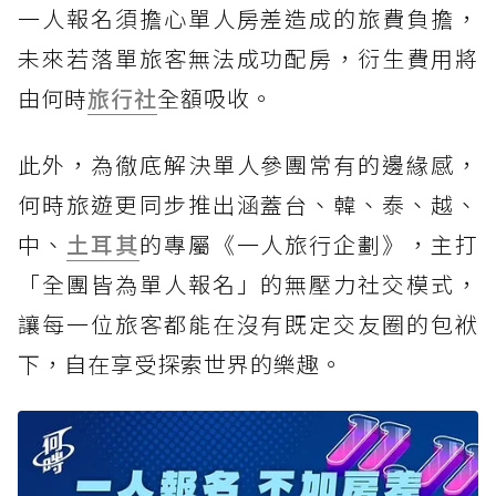
一人報名須擔心單人房差造成的旅費負擔，
未來若落單旅客無法成功配房，衍生費用將
由何時
旅行社
全額吸收。
此外，為徹底解決單人參團常有的邊緣感，
何時旅遊更同步推出涵蓋台、韓、泰、越、
中、
土耳其
的專屬《一人旅行企劃》，主打
「全團皆為單人報名」的無壓力社交模式，
讓每一位旅客都能在沒有既定交友圈的包袱
下，自在享受探索世界的樂趣。