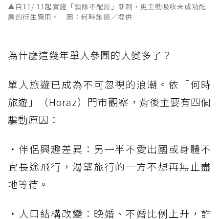
▲自11/ 11起實施「領隊不配房」新制，更主動吸收未成功配
房的衍生費用。 圖：何時旅遊／提供
為什麼這幾年單人參團的人變多了？
單人旅遊已成為不可忽視的浪潮。依「何時
旅遊」（Horaz）門市觀察，背後主要有四個
驅動原因：
・伴侶興趣差異：另一半不愛出國或身體不
宜長途飛行，渴望旅行的一方不想再無止盡
地等待。
・人口結構改變：晚婚、不婚比例上升，許