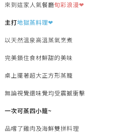
來到這家人氣餐廳
旬彩浪漫❤
主打
地獄蒸料理
❤
以天然溫泉高溫蒸氣烹煮
完美鎖住食材鮮甜的美味
桌上擺著超大正方形蒸籠
無論視覺還味覺均受震撼衝擊
一次可蒸四小籠~
品嚐了雞肉及海鮮雙拼料理