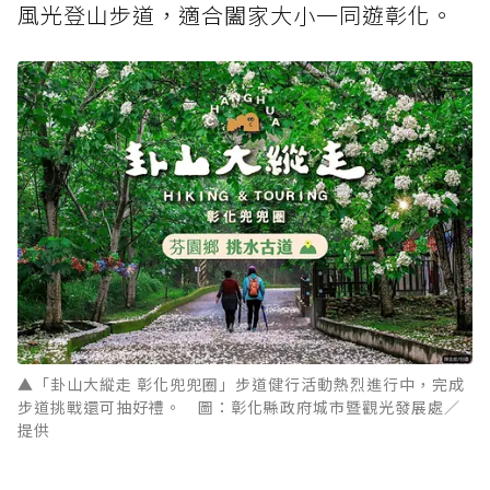
風光登山步道，適合闔家大小一同遊彰化。
▲「卦山大縱走 彰化兜兜圈」步道健行活動熱烈進行中，完成
步道挑戰還可抽好禮。 圖：彰化縣政府城市暨觀光發展處／
提供