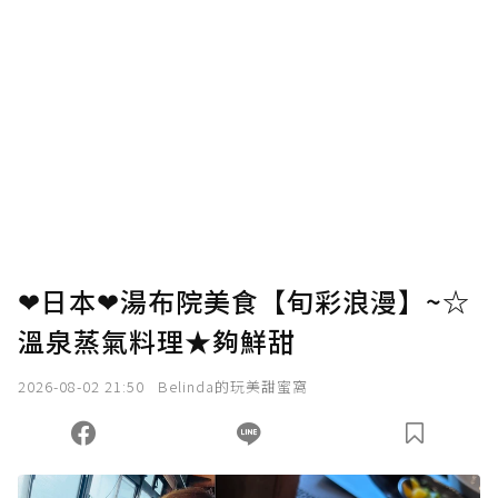
❤日本❤湯布院美食【旬彩浪漫】~☆
溫泉蒸氣料理★夠鮮甜
2026-08-02 21:50
Belinda的玩美甜蜜窩