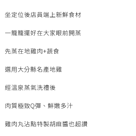
坐定位後店員端上新鮮食材
一籠籠擺好在大家眼前開蒸
先蒸在地雞肉+蔬食
選用大分縣名產地雞
經溫泉蒸氣洗禮後
肉質極致Q彈、鮮嫩多汁
雞肉丸沾點特製胡麻醬也超讚