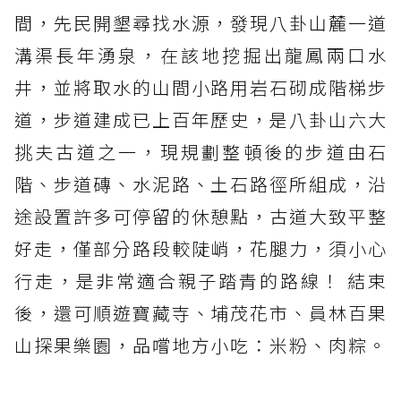
間，先民開墾尋找水源，發現八卦山麓一道
溝渠長年湧泉，在該地挖掘出龍鳳兩口水
井，並將取水的山間小路用岩石砌成階梯步
道，步道建成已上百年歷史，是八卦山六大
挑夫古道之一，現規劃整頓後的步道由石
階、步道磚、水泥路、土石路徑所組成，沿
途設置許多可停留的休憩點，古道大致平整
好走，僅部分路段較陡峭，花腿力，須小心
行走，是非常適合親子踏青的路線！ 結束
後，還可順遊寶藏寺、埔茂花市、員林百果
山探果樂園，品嚐地方小吃：米粉、肉粽。