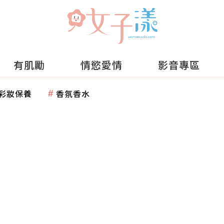
有肌勵
情慾愛情
影音專區
彩妝保養
香氛香水