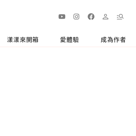
漾漾來開箱
愛體驗
成為作者