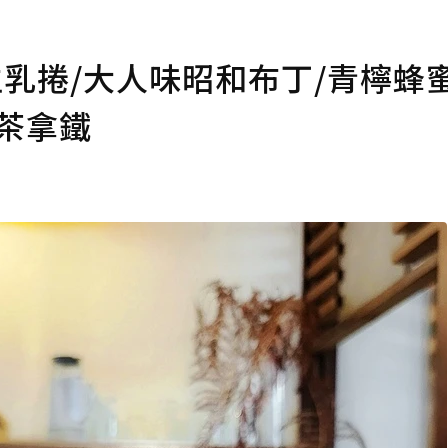
生乳捲/大人味昭和布丁/青檸蜂
茶拿鐵