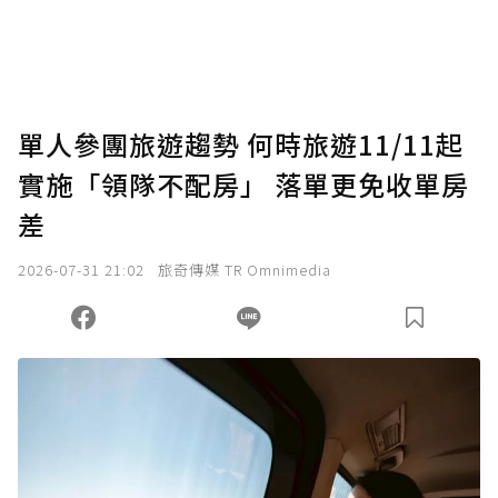
將您認為適合的點數贈送給作者，一旦使用贊
助點數即不得撤銷，單筆贊助最低點數為30
點，最高點數沒有上限。
U 利點數 1 點 = NTD 1 元。
單人參團旅遊趨勢 何時旅遊11/11起
實施「領隊不配房」 落單更免收單房
確認送出
差
我已詳閱贊助說明，且同意站方的使用條款。
2026-07-31 21:02
旅奇傳媒 TR Omnimedia
您當前剩餘 U 利點數：
0
點；前往
購買點數