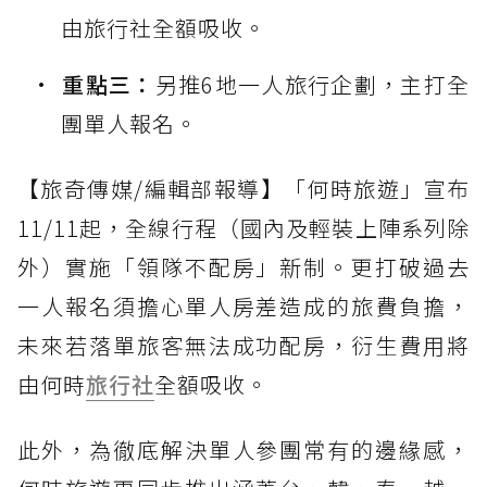
由旅行社全額吸收。
重點三：
另推6地一人旅行企劃，主打全
團單人報名。
【旅奇傳媒/編輯部報導】「何時旅遊」宣布
11/11起，全線行程（國內及輕裝上陣系列除
外）實施「領隊不配房」新制。更打破過去
一人報名須擔心單人房差造成的旅費負擔，
未來若落單旅客無法成功配房，衍生費用將
由何時
旅行社
全額吸收。
此外，為徹底解決單人參團常有的邊緣感，