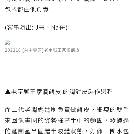
包捲都由他負責
(客串演出: J哥、Na哥)
202210 [台中豐原]老字號王家潤餅皮
▲老字號王家潤餅皮 的潤餅皮製作過程
而二代老闆媽媽則負責做餅皮，細瘦的雙手
來回像畫圈的姿勢搖著手中的麵團，發酵過
的麵團呈半固體半液體狀態，好像一團水包