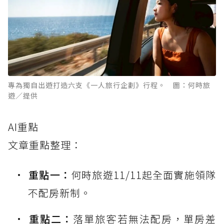
專為獨自出遊打造六支《一人旅行企劃》行程。 圖：何時旅
遊／提供
AI重點
文章重點整理：
重點一：
何時旅遊11/11起全面實施領隊
不配房新制。
重點二：
落單旅客若無法配房，單房差