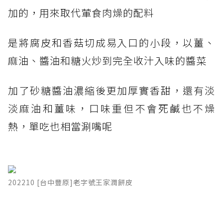
加的，用來取代葷食肉燥的配料
是將腐皮和香菇切成易入口的小段，以薑、
麻油、醬油和糖火炒到完全收汁入味的醬菜
加了砂糖醬油濃縮後更加厚實香甜，還有淡
淡麻油和薑味，口味重但不會死鹹也不燥
熱，單吃也相當涮嘴呢
202210 [台中豐原]老字號王家潤餅皮