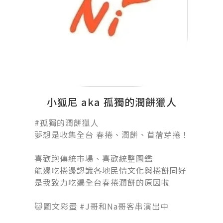
小狐尼 aka 孤獨的潤餅獵人
#孤獨的潤餅獵人󠀠
夢想是收集全台 春捲、潤餅、苜蓿芽捲！
󠀠
喜歡跑傳統市場、喜歡統整圖鑑
能邊吃捲邊認識各地民情文化與捲餅同好
是我致力吃遍全台春捲潤餅的原因啦
󠀠󠀠󠀠
🐱圖文彩蛋 #J哥和Na哥客串演出中