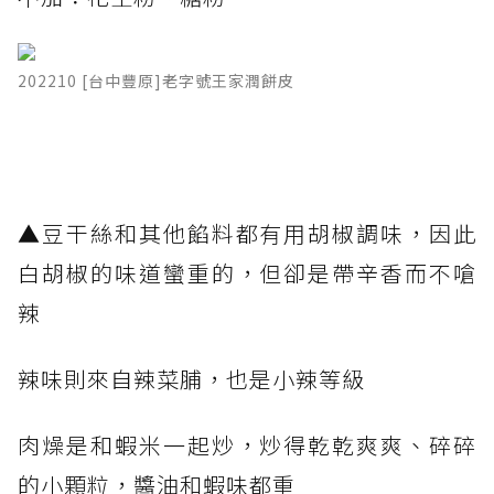
202210 [台中豐原]老字號王家潤餅皮
▲豆干絲和其他餡料都有用胡椒調味，因此
白胡椒的味道蠻重的，但卻是帶辛香而不嗆
辣
辣味則來自辣菜脯，也是小辣等級
肉燥是和蝦米一起炒，炒得乾乾爽爽、碎碎
的小顆粒，醬油和蝦味都重