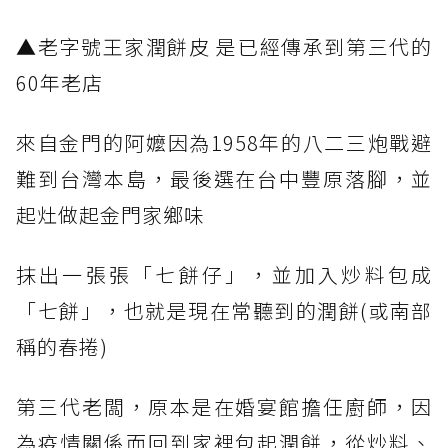
▲老字號王家潤餅皮 是已經傳承到第三代的
60年老店
來自金門的阿嬤因為1958年的八二三炮戰避
難到台灣本島，最後選在台中豐原落腳，並
起灶做起金門家鄉味
抹出一張張「七餅仔」，並加入炒料包成
「七餅」，也就是現在常聽到的潤餅(或南部
稱的春捲)
第三代老闆，原本是在婚宴館擔任廚師，因
為疫情關係而回到家裡包起潤餅，從炒料、