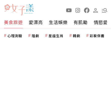
美食旅遊
愛漂亮
生活娛樂
有肌勵
情慾愛
心理測驗
陸劇
星座生肖
韓劇
彩妝保養