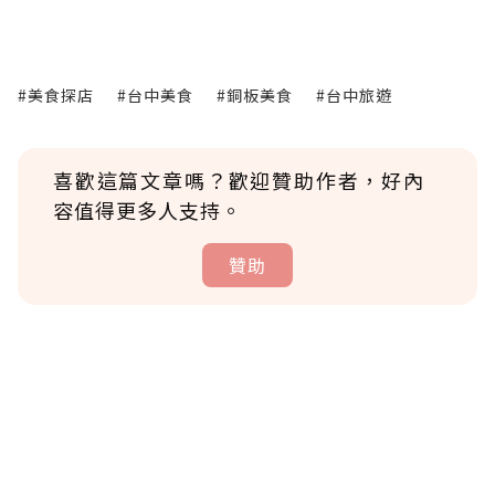
#美食探店
#台中美食
#銅板美食
#台中旅遊
喜歡這篇文章嗎？歡迎贊助作者，好內
容值得更多人支持。
贊助
贊助說明
為了鼓勵作者持續創作更好的內容，會員可以
使用「贊助」功能實質回饋給喜愛的作者。可