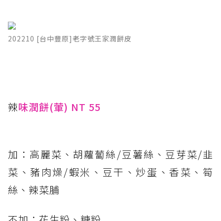
202210 [台中豐原]老字號王家潤餅皮
辣
味潤餅(葷) NT 55
加：高麗菜、胡蘿蔔絲/豆薯絲、豆芽菜/韭
菜、豬肉燥/蝦米、豆干、炒蛋、香菜、筍
絲、辣菜脯
不加：花生粉、糖粉