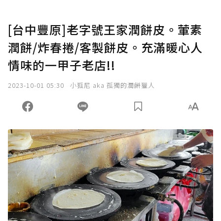
[台中豐原]老字號王家潤餅皮。葷素
潤餅/炸春捲/客製餅皮。充滿暖心人
情味的一甲子老店!!
2023-10-01 05:30
小狐尼 aka 孤獨的潤餅獵人