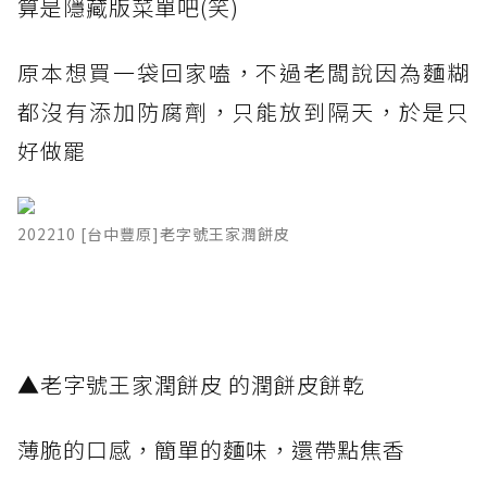
算是隱藏版菜單吧(笑)
原本想買一袋回家嗑，不過老闆說因為麵糊
都沒有添加防腐劑，只能放到隔天，於是只
好做罷
202210 [台中豐原]老字號王家潤餅皮
▲老字號王家潤餅皮 的潤餅皮餅乾
薄脆的口感，簡單的麵味，還帶點焦香