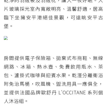
乾淨的羽絨被及羽絨枕，讓人一夜好眠。大
片玻璃採光室內寬敞明亮、溫馨舒適，居高
臨下坐擁安平港絕佳景觀，可遠眺安平古
堡。
房間提供電子保險箱、拋棄式布拖鞋、無線
網路、冰箱、熱水壺、免費飲用瓶水、茶
包、濾掛式咖啡與迎賓水果。乾溼分離衛浴
附免治馬桶，吹風機、盥洗用具一應俱全，
並提供法國品牌歐舒丹 L'OCCITANE 系列個
人沐浴組。