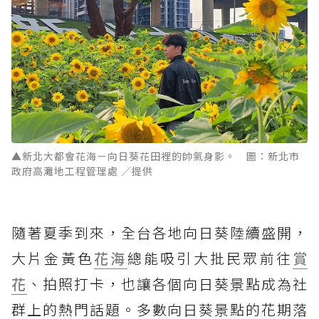
▲新北大都會花海－向日葵花田裡的帥氣身影。 圖：新北市
政府高灘地工程管理處 ／提供
隨著夏季到來，全台各地向日葵陸續盛開，
大片金黃色
花海
總能吸引大批民眾前往
賞
花
、拍照打卡，也讓各個向日葵景點成為社
群上的熱門話題。多數向日葵景點的花期落