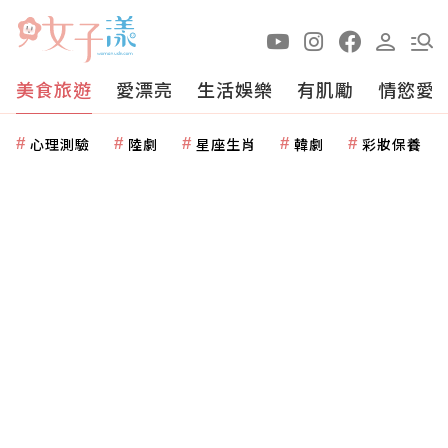
美食旅遊
愛漂亮
生活娛樂
有肌勵
情慾愛
心理測驗
陸劇
星座生肖
韓劇
彩妝保養