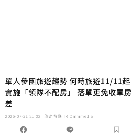
贊助說明
為了鼓勵作者持續創作更好的內容，會員可以
使用「贊助」功能實質回饋給喜愛的作者。可
將您認為適合的點數贈送給作者，一旦使用贊
助點數即不得撤銷，單筆贊助最低點數為30
點，最高點數沒有上限。
U 利點數 1 點 = NTD 1 元。
單人參團旅遊趨勢 何時旅遊11/11起
實施「領隊不配房」 落單更免收單房
確認送出
差
我已詳閱贊助說明，且同意站方的使用條款。
2026-07-31 21:02
旅奇傳媒 TR Omnimedia
您當前剩餘 U 利點數：
0
點；前往
購買點數