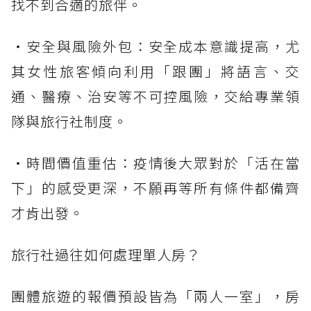
找不到合適的旅伴。
・安全與風險外包：安全成本意識提高，尤
其女性旅客傾向利用「跟團」將語言、交
通、醫療、治安等不可控風險，交給專業領
隊與旅行社制度。
・時間價值重估：疫情後大眾對於「活在當
下」的感受更深，不願再等所有條件都備齊
才肯出發。
旅行社過往如何處理單人房？
團體旅遊的報價預設皆為「兩人一室」，房