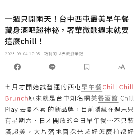
一週只開兩天！台中西屯最美早午餐
藏身酒吧超神祕，奢華微醺週末就要
這麼chill！
2023-09-04 17:05
巧莉的世界流浪筆記
七月才開始試營運的西屯
早午餐
Chill Chill
Brunch
原來就是台中知名網美
餐酒館
Chill
Play 去憂不累 的新品牌，目前隱藏在週末只
有星期六、日才開放的全日早午餐～不只裝
潢超美，大片落地窗採光超好怎麼拍都好