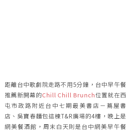
距離台中歌劇院走路不用5分鐘，台中早午餐
推薦新開幕的
Chill Chill Brunch
位置就在西
屯市政路附近台中七期最美書店－蔦屋書
店、吳寶春麵包這棟T&R廣場的4樓，晚上是
網美餐酒館，周末白天則是台中網美早午餐