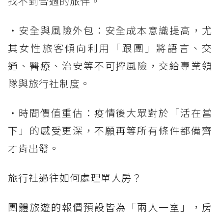
找不到合適的旅伴。
・安全與風險外包：安全成本意識提高，尤
其女性旅客傾向利用「跟團」將語言、交
通、醫療、治安等不可控風險，交給專業領
隊與旅行社制度。
・時間價值重估：疫情後大眾對於「活在當
下」的感受更深，不願再等所有條件都備齊
才肯出發。
旅行社過往如何處理單人房？
團體旅遊的報價預設皆為「兩人一室」，房