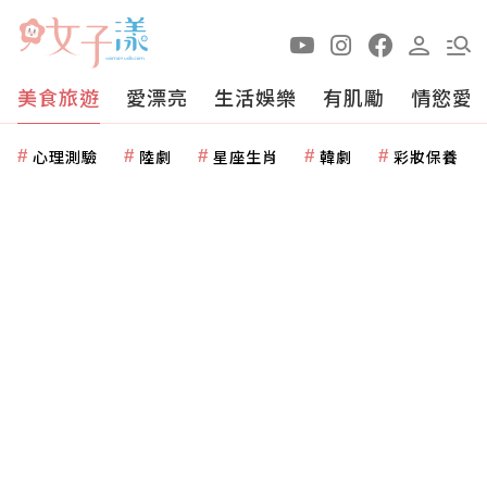
美食旅遊
愛漂亮
生活娛樂
有肌勵
情慾愛
心理測驗
陸劇
星座生肖
韓劇
彩妝保養