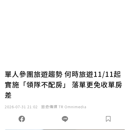
贊助說明
為了鼓勵作者持續創作更好的內容，會員可以
使用「贊助」功能實質回饋給喜愛的作者。可
將您認為適合的點數贈送給作者，一旦使用贊
助點數即不得撤銷，單筆贊助最低點數為30
點，最高點數沒有上限。
U 利點數 1 點 = NTD 1 元。
單人參團旅遊趨勢 何時旅遊11/11起
實施「領隊不配房」 落單更免收單房
確認送出
差
我已詳閱贊助說明，且同意站方的使用條款。
2026-07-31 21:02
旅奇傳媒 TR Omnimedia
您當前剩餘 U 利點數：
0
點；前往
購買點數