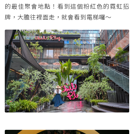
的最佳聚會地點！看到這個粉紅色的霓虹招
牌，大膽往裡面走，就會看到電梯囉～