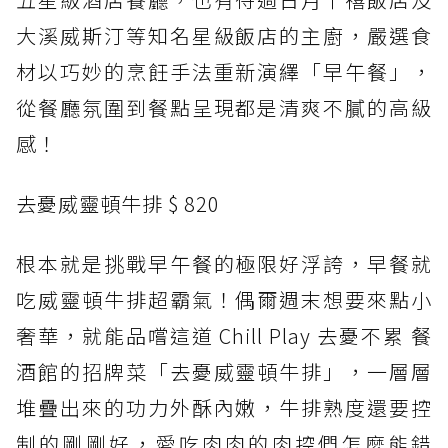
大溪威斯汀等知名星級飯店的主廚，嚴選食
材以巧妙的烹飪手法重新演繹「早午餐」，
從餐廳氛圍到餐點呈現都是清爽不膩的高級
感！
去憂威靈頓牛排 $ 820
根本就是挑戰早午餐的極限好浮誇，早餐就
吃威靈頓牛排超霸氣！偶爾週末想要來點小
奢華，就能品嚐這道 Chill Play 去憂不累 餐
酒館的招牌菜「去憂威靈頓牛排」，一層層
堆疊出來的功力外酥內嫩，牛排熟度還要控
制的剛剛好，愛吃肉肉的肉控們怎麼能錯