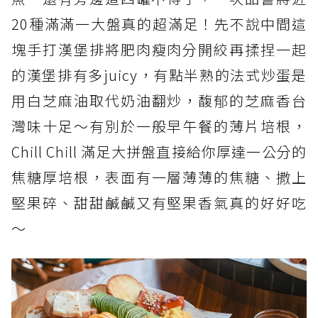
20種滿滿一大盤真的超滿足！先不說中間這
塊手打漢堡排將肥肉瘦肉分開絞再揉捏一起
的漢堡排有多juicy，有點半熟的法式炒蛋是
用白芝麻油取代奶油翻炒，馥郁的芝麻香台
灣味十足～有別於一般早午餐的薄片培根，
Chill Chill 滿足大拼盤直接給你厚達一公分的
焦糖厚培根，表面有一層薄薄的焦糖、撒上
堅果碎、甜甜鹹鹹又有堅果香氣真的好好吃
～