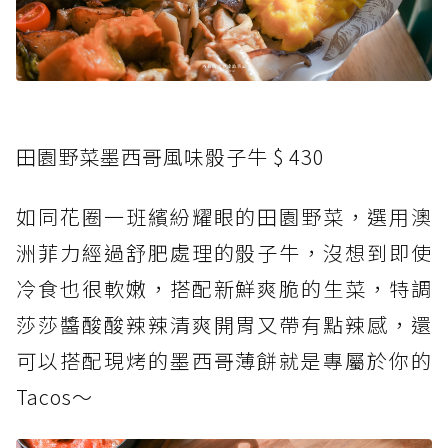
田園野菜墨西哥風味骰子牛 $ 430
如同花圈一班繽紛耀眼的田園野菜，選用澳
洲菲力經過舒肥處理的骰子牛，沒想到即使
冷食也很軟嫩，搭配新鮮爽脆的生菜，特調
莎莎醬酸酸辣辣清爽開胃又帶有點辣感，還
可以搭配現烤的墨西哥薄餅就是專屬於你的
Tacos～