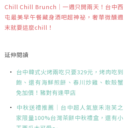
Chill Chill Brunch｜一週只開兩天！台中西
屯最美早午餐藏身酒吧超神祕，奢華微醺週
末就要這麼chill！
延伸閱讀
台中韓式火烤兩吃只要329元，烤肉吃到
飽、還有海鮮煎餅、春川炒雞、軟殼蟹
免加價！豬對有逢甲店
中秋送禮推薦｜台中超人氣旅禾泡芙之
家限量100%台灣茶餅中秋禮盒，還有小
玉西瓜太可愛～