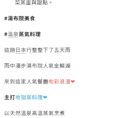
菜蒸蛋與甜點。
#湯布院美食
#
溫泉
蒸氣料理
這趟
日本
行整整下了五天雨
雨中漫步湯布院人氣金鱗湖
來到這家人氣餐廳
旬彩浪漫❤
主打
地獄蒸料理
❤
以天然溫泉高溫蒸氣烹煮