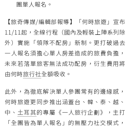
團單人報名。
【旅奇傳媒/編輯部報導】「何時旅遊」宣布
11/11起，全線行程（國內及輕裝上陣系列除
外）實施「領隊不配房」新制。更打破過去
一人報名須擔心單人房差造成的旅費負擔，
未來若落單旅客無法成功配房，衍生費用將
由何時
旅行社
全額吸收。
此外，為徹底解決單人參團常有的邊緣感，
何時旅遊更同步推出涵蓋台、韓、泰、越、
中、
土耳其
的專屬《一人旅行企劃》，主打
「全團皆為單人報名」的無壓力社交模式，