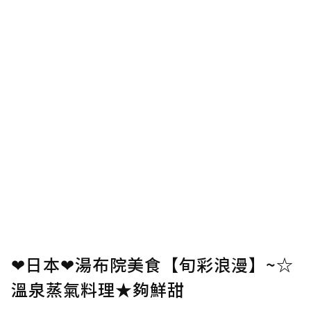
❤日本❤湯布院美食【旬彩浪漫】~☆
溫泉蒸氣料理★夠鮮甜