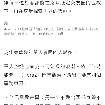
讓每一位旅客都能在沒有既定交友圈的包袱
下，自在享受探索世界的樂趣。
▲自11/ 11起實施「領隊不配房」新制，更主動吸收未成功配
房的衍生費用。 圖：何時旅遊／提供
為什麼這幾年單人參團的人變多了？
單人旅遊已成為不可忽視的浪潮。依「何時
旅遊」（Horaz）門市觀察，背後主要有四個
驅動原因：
・伴侶興趣差異：另一半不愛出國或身體不