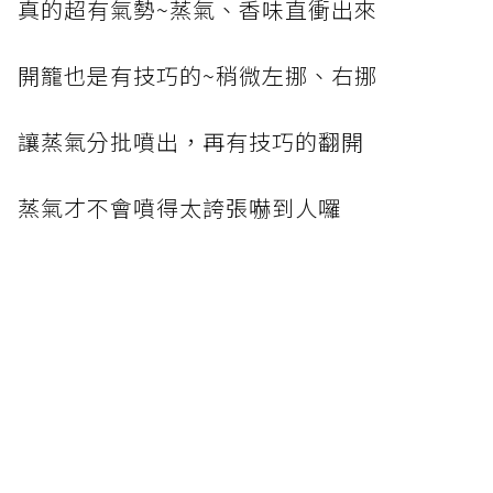
真的超有氣勢~蒸氣、香味直衝出來
開籠也是有技巧的~稍微左挪、右挪
讓蒸氣分批噴出，再有技巧的翻開
蒸氣才不會噴得太誇張嚇到人囉