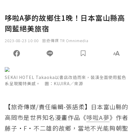
哆啦A夢的故鄉住1晚！日本富山縣高
岡藍絕美旅宿
2023-08-23 10:00
旅奇傳媒 TR Omnimedia
SEKAI HOTEL Takaoka以書店改造而來，裝潢全面使用藍色
系呈現獨特美感。 圖：KUJIRA／來源
【旅奇傳媒/責任編輯-張語柔】日本富山縣的
高岡市是世界知名漫畫作品《
哆啦A夢
》作者
藤子・F・不二雄的故鄉，當地不光能夠朝聖