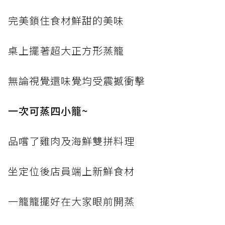
完美鎖住食材鮮甜的美味
桌上擺著超大正方形蒸籠
無論視覺還味覺均受震撼衝擊
一次可蒸四小籠~
品嚐了雞肉及海鮮雙拼料理
坐定位後店員端上新鮮食材
一籠籠擺好在大家眼前開蒸