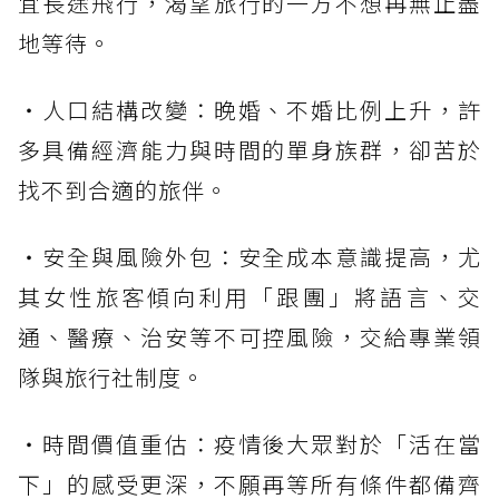
宜長途飛行，渴望旅行的一方不想再無止盡
地等待。
・人口結構改變：晚婚、不婚比例上升，許
多具備經濟能力與時間的單身族群，卻苦於
找不到合適的旅伴。
・安全與風險外包：安全成本意識提高，尤
其女性旅客傾向利用「跟團」將語言、交
通、醫療、治安等不可控風險，交給專業領
隊與旅行社制度。
・時間價值重估：疫情後大眾對於「活在當
下」的感受更深，不願再等所有條件都備齊