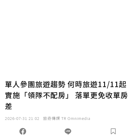
單人參團旅遊趨勢 何時旅遊11/11起
實施「領隊不配房」 落單更免收單房
差
2026-07-31 21:02
旅奇傳媒 TR Omnimedia