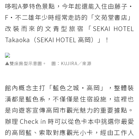
哆啦A夢特色景點，今年起還能入住由藤子・
F・不二雄年少時經常走訪的「文苑堂書店」
改裝而來的文青型旅宿「SEKAI HOTEL
Takaoka（SEKAI HOTEL 高岡）」！
▲雙床房型示意圖。 圖：KUJIRA／來源
館內概念主打「藍色之城・高岡」，整體裝
潢都是藍色系，不僅僅是住宿設施，這裡也
是向遊客宣傳高岡市觀光魅力的重要據點。
辦理 Check in 時可以從色卡本中挑選你最愛
的高岡藍、索取對應觀光小卡，經由工作人