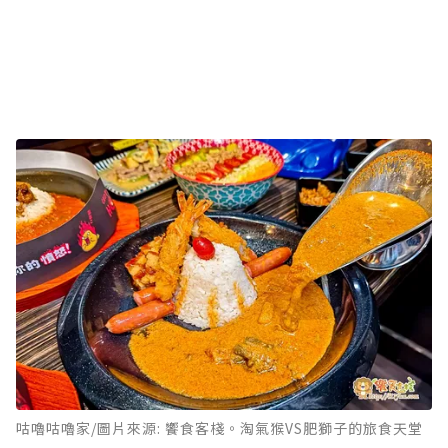
咕嚕咕嚕家/圖片來源: 饗食客棧。淘氣猴VS肥獅子的旅食天堂