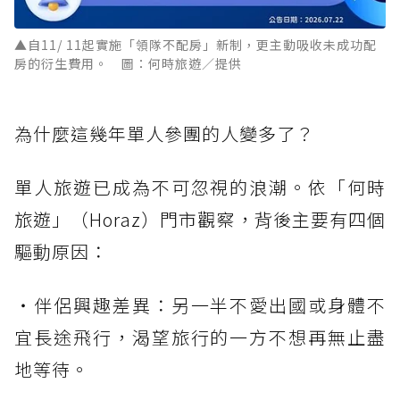
▲自11/ 11起實施「領隊不配房」新制，更主動吸收未成功配
房的衍生費用。 圖：何時旅遊／提供
為什麼這幾年單人參團的人變多了？
單人旅遊已成為不可忽視的浪潮。依「何時
旅遊」（Horaz）門市觀察，背後主要有四個
驅動原因：
・伴侶興趣差異：另一半不愛出國或身體不
宜長途飛行，渴望旅行的一方不想再無止盡
地等待。