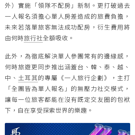
外）實施「領隊不配房」新制。更打破過去
一人報名須擔心單人房差造成的旅費負擔，
未來若落單旅客無法成功配房，衍生費用將
由何時
旅行社
全額吸收。
此外，為徹底解決單人參團常有的邊緣感，
何時旅遊更同步推出涵蓋台、韓、泰、越、
中、
土耳其
的專屬《一人旅行企劃》，主打
「全團皆為單人報名」的無壓力社交模式，
讓每一位旅客都能在沒有既定交友圈的包袱
下，自在享受探索世界的樂趣。