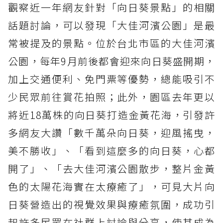
觀察近一年網友針對「向日葵景點」的相關
話題討論，可以發現「大佳河濱公園」是最
常被提及的景點。位於台北市區的大佳河濱
公園，每年9月前後都會迎來向日葵盛開期，
加上交通便利、免門票等優勢，總能吸引不
少民眾前往賞花拍照；此外，園區去年更以
將近18萬株的向日葵打造金黃花海，引發許
多網友大讚「數千萬朵向日葵，迎風搖曳，
美不勝收」、「看到這麼多的向日葵，心都
開了」、「去大佳河濱公園散步，整片金黃
色的太陽花海實在太療癒了」，可見大片向
日葵營造出的視覺效果與療癒氛圍，成功引
起許多民眾在社群上討論與分享，使其成為