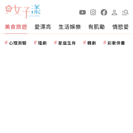
美食旅遊
愛漂亮
生活娛樂
有肌勵
情慾愛
心理測驗
陸劇
星座生肖
韓劇
彩妝保養