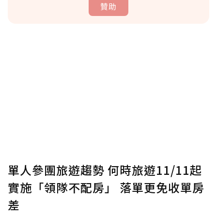
贊助
贊助說明
為了鼓勵作者持續創作更好的內容，會員可以
使用「贊助」功能實質回饋給喜愛的作者。可
將您認為適合的點數贈送給作者，一旦使用贊
助點數即不得撤銷，單筆贊助最低點數為30
點，最高點數沒有上限。
U 利點數 1 點 = NTD 1 元。
單人參團旅遊趨勢 何時旅遊11/11起
實施「領隊不配房」 落單更免收單房
確認送出
差