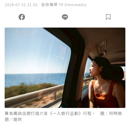
我已詳閱贊助說明，且同意站方的使用條款。
2026-07-31 21:02
旅奇傳媒 TR Omnimedia
您當前剩餘 U 利點數：
0
點；前往
購買點數
專為獨自出遊打造六支《一人旅行企劃》行程。 圖：何時旅
遊／提供