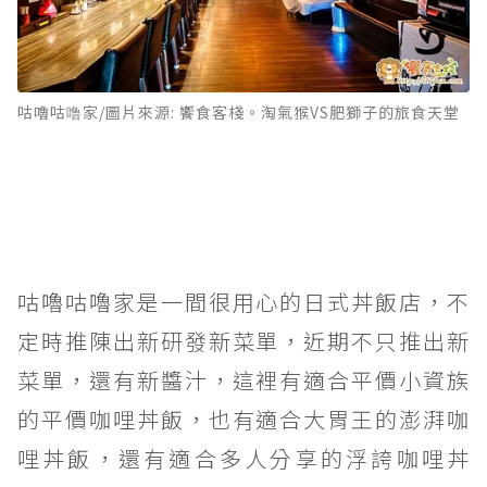
咕嚕咕噜家/圖片來源: 饗食客棧。淘氣猴VS肥獅子的旅食天堂
咕嚕咕嚕家是一間很用心的日式丼飯店，不
定時推陳出新研發新菜單，近期不只推出新
菜單，還有新醬汁，這裡有適合平價小資族
的平價咖哩丼飯，也有適合大胃王的澎湃咖
哩丼飯，還有適合多人分享的浮誇咖哩丼