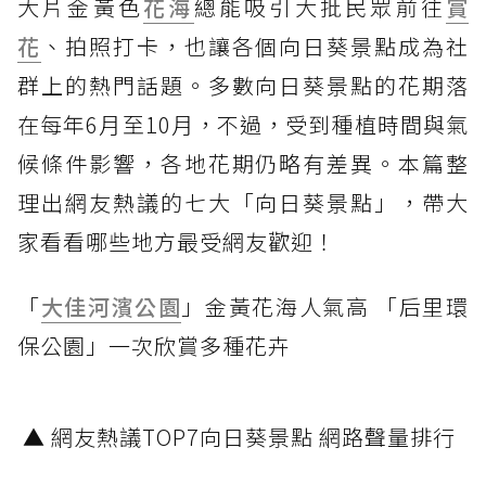
大片金黃色
花海
總能吸引大批民眾前往
賞
花
、拍照打卡，也讓各個向日葵景點成為社
群上的熱門話題。多數向日葵景點的花期落
在每年6月至10月，不過，受到種植時間與氣
候條件影響，各地花期仍略有差異。本篇整
理出網友熱議的七大「向日葵景點」，帶大
家看看哪些地方最受網友歡迎！
「
大佳河濱公園
」金黃花海人氣高 「后里環
保公園」一次欣賞多種花卉
▲ 網友熱議TOP7向日葵景點 網路聲量排行