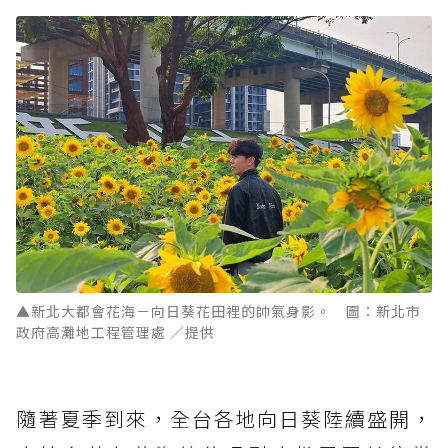
▲新北大都會花海－向日葵花田裡的帥氣身影。 圖：新北市
政府高灘地工程管理處 ／提供
隨著夏季到來，全台各地向日葵陸續盛開，