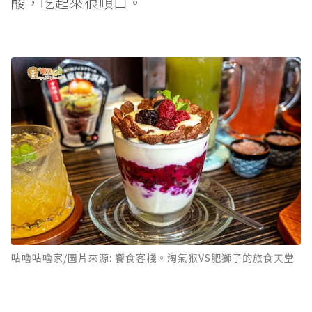
酸，吃起來很順口。
咕嚕咕嚕家/圖片來源: 饗食客棧。淘氣猴VS肥獅子的旅食天堂