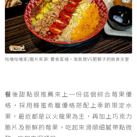
咕嚕咕嚕家/圖片來源: 饗食客棧。淘氣猴VS肥獅子的旅食天堂
餐
後甜點很推薦來上一份這個綜合莓果優
格，採用蜂蜜希臘優格搭配上季節限定水
果，最近都是以火龍果為主，再加上巧克力
脆片及新鮮的莓果，吃起來滑順細膩帶點微