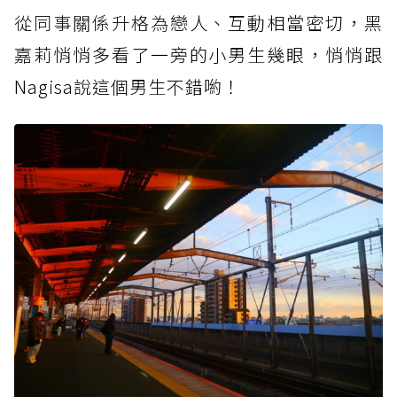
從同事關係升格為
戀人、互動相當密切，黑
嘉莉悄悄多看了一旁的小男生幾眼，悄悄跟
Nagisa說這個男生不錯喲！