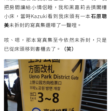
把房間讓給小情侶睡，我和黑嘉莉去擠閣樓
小床，當時Kazuki看到我床頭有一本
石原聰
美
未拆封的寫真集還嘩了一聲哩。
咳、嗯，那
本寫真集至今依然未拆封，只是
已從床頭移到書櫃去了。
（笑）