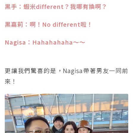
黑手：蝦米different？我哪有換啊？
黑嘉莉：啊！No different啦！
Nagisa：Hahahahaha～～
更讓我們驚喜的是，Nagisa帶著男友一同前
來！