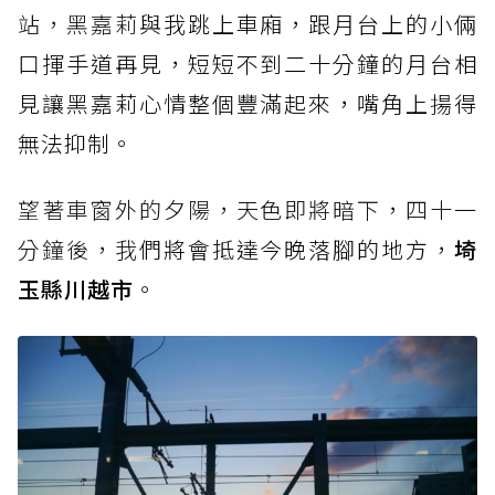
站，黑嘉莉
與我跳上車廂，跟月台上的小倆
口揮手道再見，短短不到二十分鐘的月台相
見讓黑嘉莉心情整個豐滿起來，嘴角上揚得
無法抑制。
望著車窗外的夕陽，天色即將暗下，四十一
分鐘後，我
們將會抵達今晚落腳的地方，
埼
玉縣川越市
。