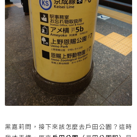
黑嘉莉問，
接下來該怎麼去戶田公園？這時