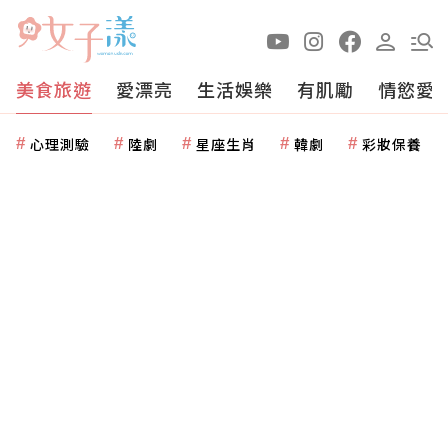
美食旅遊
愛漂亮
生活娛樂
有肌勵
情慾愛
心理測驗
陸劇
星座生肖
韓劇
彩妝保養