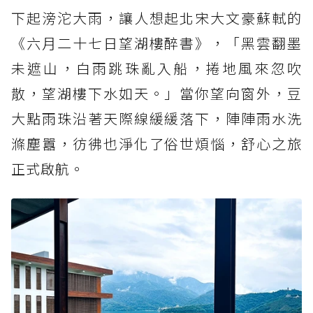
下起滂沱大雨，讓人想起北宋大文豪蘇軾的
《六月二十七日望湖樓醉書》，「黑雲翻墨
未遮山，白雨跳珠亂入船，捲地風來忽吹
散，望湖樓下水如天。」當你望向窗外，豆
大點雨珠沿著天際線緩緩落下，陣陣雨水洗
滌塵囂，彷彿也淨化了俗世煩惱，舒心之旅
正式啟航。