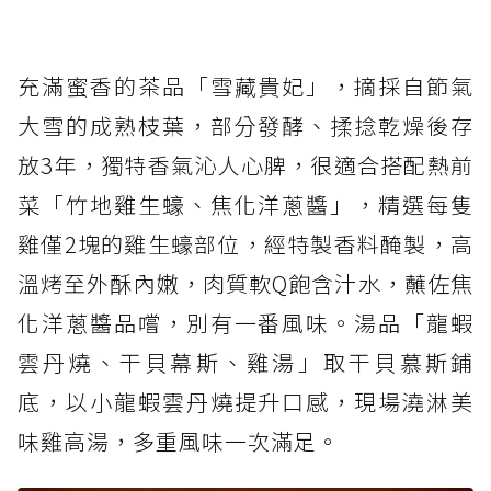
充滿蜜香的茶品「雪藏貴妃」，摘採自節氣
大雪的成熟枝葉，部分發酵、揉捻乾燥後存
放3年，獨特香氣沁人心脾，很適合搭配熱前
菜「竹地雞生蠔、焦化洋蔥醬」，精選每隻
雞僅2塊的雞生蠔部位，經特製香料醃製，高
溫烤至外酥內嫩，肉質軟Q飽含汁水，蘸佐焦
化洋蔥醬品嚐，別有一番風味。湯品「龍蝦
雲丹燒、干貝幕斯、雞湯」取干貝慕斯鋪
底，以小龍蝦雲丹燒提升口感，現場澆淋美
味雞高湯，多重風味一次滿足。