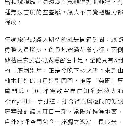
出和靄臉龐，清透湖面竟顯得如此純粹，有
種無法言喻的空靈感，讓人不自覺把壓力都
釋放。
每趟旅程最讓人期待的就是開箱房間，跟隨
房務人員腳步，魚貫地穿過花叢小徑，兩側
磚牆由玄武岩砌成隱密性十足，全館只有5間
的「庭園別墅」正是今晚下榻之所。來到由
柚木打造的日月造型圓門，推開「菊園」厚
重門扉，101坪寬敞空間由知名建築大師
Kerry Hill一手打造，揉合禪風與極簡的低調
奢華設計讓人耳目一新，當陽光輕灑地面，
戶外65坪空間包含一座獨立泳池，長12米、