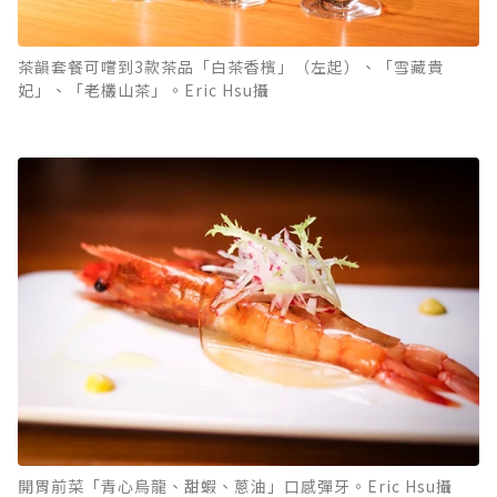
茶韻套餐可嚐到3款茶品「白茶香檳」（左起）、「雪藏貴
妃」、「老欉山茶」。Eric Hsu攝
開胃前菜「青心烏龍、甜蝦、蔥油」口感彈牙。Eric Hsu攝