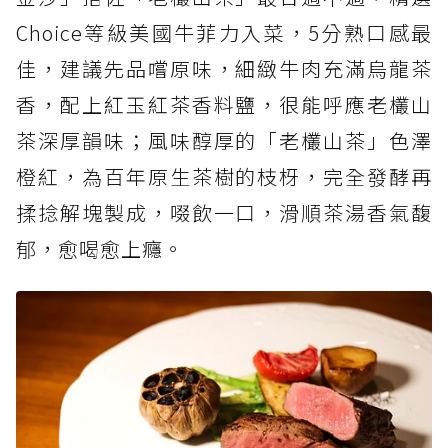
Choice等級美國牛菲力入菜，5分熟口感最
佳，建議先品嚐原味，細緻牛肉充滿烏龍茶
香，配上紅玉紅茶香料鹽，很能呼應老欉山
茶深厚韻味；風味醇厚的「老欉山茶」色澤
橙紅，為百年原生茶樹的枝枒，完全發酵再
揉捻解塊製成，啜飲一口，滑順茶湯香氣馥
郁，愈喝愈上癮。