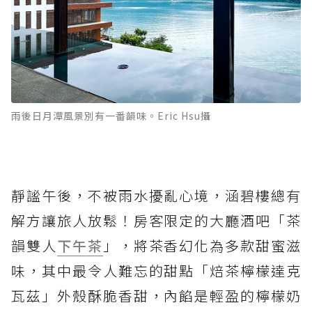
雨後日月潭風景別有一番韻味。Eric Hsu攝
靜謐午後，不被雨水擾亂心境，涵碧樓總有
解方讓旅人放鬆！房客限定的大廳酒吧「茶
韻雙人
下午茶
」，將茶香幻化為多款甜蜜滋
味，其中最令人難忘的甜點「焙茶檸檬達克
瓦茲」外殼酥脆香甜，內餡是輕盈的檸檬奶