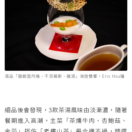
湯品「龍蝦雲丹燒、干貝幕斯、雞湯」海陸雙饗。Eric Hsu攝
細品後會發現，3款茶湯風味由淡漸濃，隨著
餐期進入高潮，主菜「茶燻牛肉、杏鮑菇、
金莎」搭佐「老欉山茶」最合適不過，精選