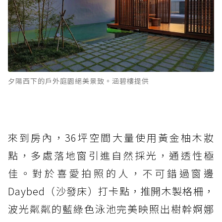
夕陽西下的戶外庭園絕美景致。涵碧樓提供
來到房內，36坪空間大量使用黃金柚木妝
點，多處落地窗引進自然採光，通透性極
佳。對於喜愛拍照的人，不可錯過窗邊
Daybed（沙發床）打卡點，推開木製格柵，
波光粼粼的藍綠色泳池完美映照出樹幹婀娜