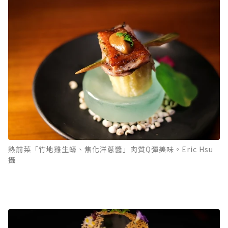
熱前菜「竹地雞生蠔、焦化洋蔥醬」肉質Q彈美味。Eric Hsu
攝