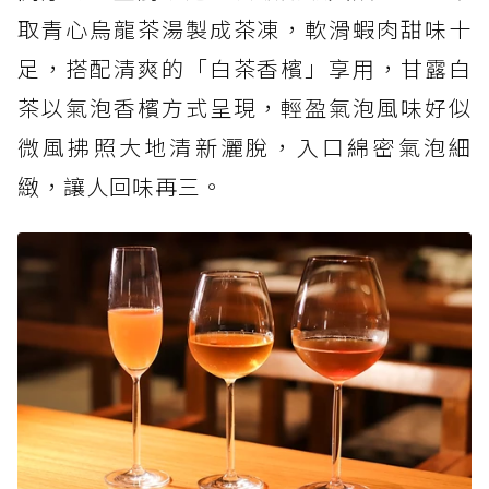
取青心烏龍茶湯製成茶凍，軟滑蝦肉甜味十
足，搭配清爽的「白茶香檳」享用，甘露白
茶以氣泡香檳方式呈現，輕盈氣泡風味好似
微風拂照大地清新灑脫，入口綿密氣泡細
緻，讓人回味再三。