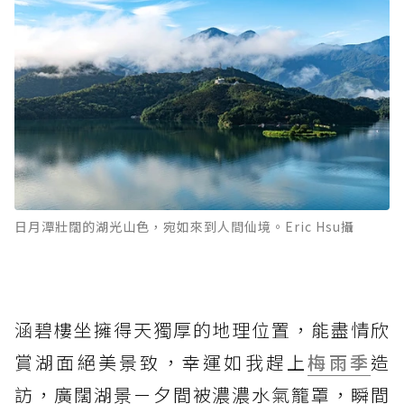
日月潭壯闊的湖光山色，宛如來到人間仙境。Eric Hsu攝
涵碧樓坐擁得天獨厚的地理位置，能盡情欣
賞湖面絕美景致，幸運如我趕上
梅雨季
造
訪，廣闊湖景ㄧ夕間被濃濃水氣籠罩，瞬間