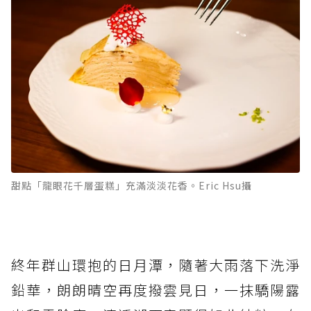
甜點「龍眼花千層蛋糕」充滿淡淡花香。Eric Hsu攝
終年群山環抱的日月潭，隨著大雨落下洗淨
鉛華，朗朗晴空再度撥雲見日，一抹驕陽露