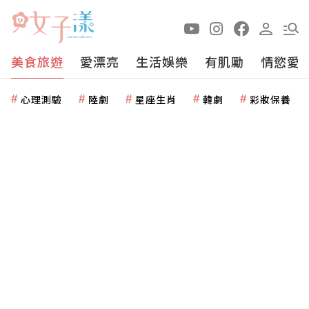
美食旅遊
愛漂亮
生活娛樂
有肌勵
情慾愛
心理測驗
陸劇
星座生肖
韓劇
彩妝保養