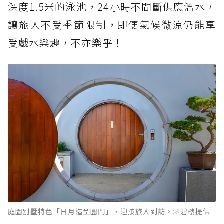
深度1.5米的泳池，24小時不間斷供應溫水，
讓旅人不受季節限制，即便氣候微涼仍能享
受戲水樂趣，不亦樂乎！
庭園別墅特色「日月造型圓門」，迎接旅人到訪。涵碧樓提供