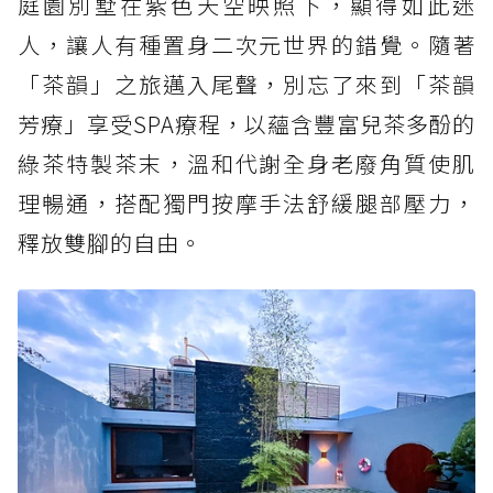
庭園別墅在紫色天空映照下，顯得如此迷
人，讓人有種置身二次元世界的錯覺。隨著
「茶韻」之旅邁入尾聲，別忘了來到「茶韻
芳療」享受SPA療程，以蘊含豐富兒茶多酚的
綠茶特製茶末，溫和代謝全身老廢角質使肌
理暢通，搭配獨門按摩手法舒緩腿部壓力，
釋放雙腳的自由。