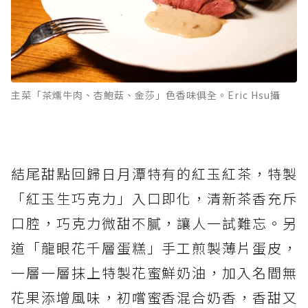
主菜「茶燻牛肉、杏鮑菇、金莎」色香味俱全。Eric Hsu攝
結尾甜點回歸日月潭特有的紅玉紅茶，特製
「紅玉生巧克力」入口即化，清新茶香充斥
口腔，巧克力微甜不膩，讓人一試難忘。另
道「龍眼花千層蛋糕」手工煎製薄片蛋皮，
一層一層抹上特製花蜜鮮奶油，加入名間無
花果添增風味，初嚐蜜香混合奶香，香甜又