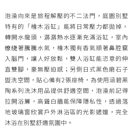
泡澡向來是旅程解壓的不二法門，庭園別墅
特有的「檜木浴缸」能將日常壓力都拋掉，
轉開水龍頭，潺潺熱水逐漸充滿浴缸，室內
缭绕著騰騰水氣，檜木獨有香氣順著鼻腔竄
入腦門，讓人好放鬆，雙人浴缸能恣意的伸
直雙腳，豪無壓迫感；另側日式黑色磨石子
盥洗空間，貼心備有2張座椅，為使用涵碧黑
陶系列洗沐用品提供舒適空間，泡澡前記得
拉開浴簾，高聳白牆能保障隱私性，透過落
地玻璃窗欣賞戶外淋浴區的光影遞嬗，完全
沐浴在別墅舒適氛圍中。