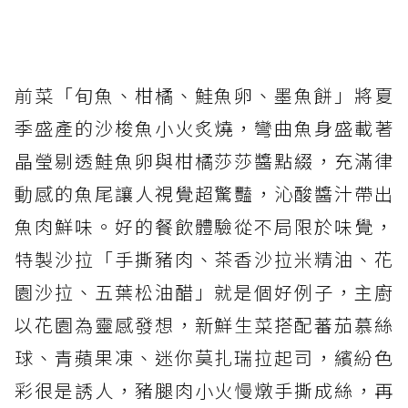
前菜「旬魚、柑橘、鮭魚卵、墨魚餅」將夏
季盛產的沙梭魚小火炙燒，彎曲魚身盛載著
晶瑩剔透鮭魚卵與柑橘莎莎醬點綴，充滿律
動感的魚尾讓人視覺超驚豔，沁酸醬汁帶出
魚肉鮮味。好的餐飲體驗從不局限於味覺，
特製沙拉「手撕豬肉、茶香沙拉米精油、花
園沙拉、五葉松油醋」就是個好例子，主廚
以花園為靈感發想，新鮮生菜搭配蕃茄慕絲
球、青蘋果凍、迷你莫扎瑞拉起司，繽紛色
彩很是誘人，豬腿肉小火慢燉手撕成絲，再