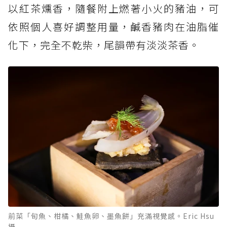
以紅茶燻香，隨餐附上燃著小火的豬油，可
依照個人喜好調整用量，鹹香豬肉在油脂催
化下，完全不乾柴，尾韻帶有淡淡茶香。
前菜「旬魚、柑橘、鮭魚卵、墨魚餅」充滿視覺感。Eric Hsu
攝