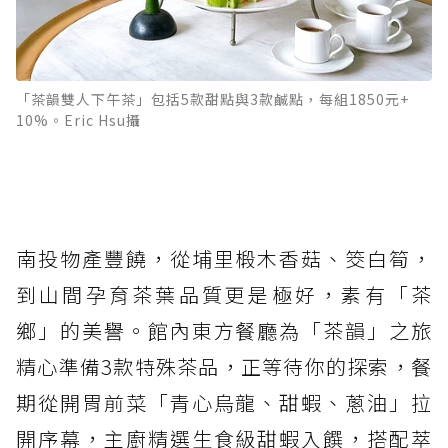
「茶韻雙人下午茶」包括5款甜點與3款鹹點，每組1850元+
10%。Eric Hsu攝
南投物產豐饒，從埔里椴木香菇、筊白筍，
到山間孕育茶葉品質更是極好，素有「茶
鄉」的美譽。館內東方餐廳為「茶韻」之旅
精心準備3款特殊茶品，正等待你的探索，餐
期從開胃前菜「青心烏龍、甜蝦、蔥油」拉
開序幕，主廚精選生食級甜蝦入饌，搭配萃