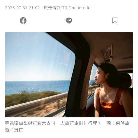
我已詳閱贊助說明，且同意站方的使用條款。
2026-07-31 21:02
旅奇傳媒 TR Omnimedia
您當前剩餘 U 利點數：
0
點；前往
購買點數
專為獨自出遊打造六支《一人旅行企劃》行程。 圖：何時旅
遊／提供