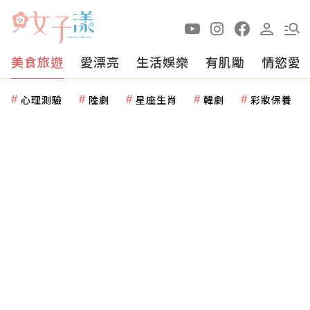
美食旅遊
愛漂亮
生活娛樂
有肌勵
情慾愛
心理測驗
陸劇
星座生肖
韓劇
彩妝保養