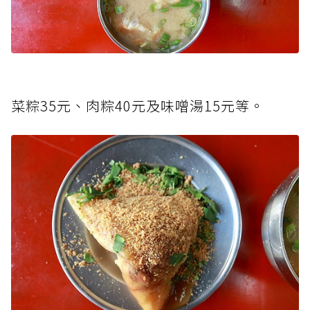
菜粽35元、肉粽40元及味噌湯15元等。