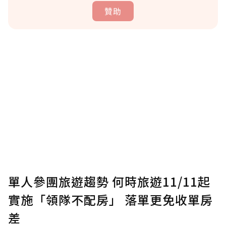
贊助
贊助說明
為了鼓勵作者持續創作更好的內容，會員可以
使用「贊助」功能實質回饋給喜愛的作者。可
將您認為適合的點數贈送給作者，一旦使用贊
助點數即不得撤銷，單筆贊助最低點數為30
點，最高點數沒有上限。
U 利點數 1 點 = NTD 1 元。
單人參團旅遊趨勢 何時旅遊11/11起
實施「領隊不配房」 落單更免收單房
確認送出
差