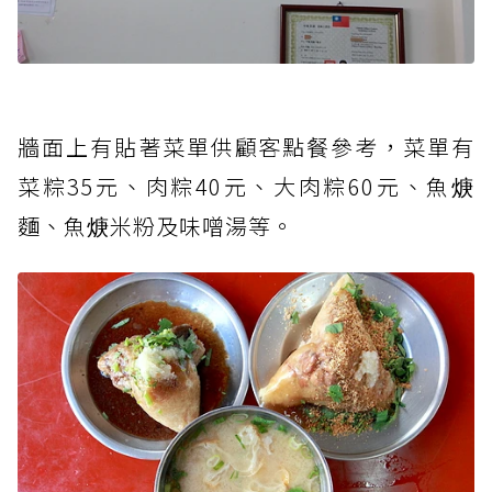
牆面上有貼著菜單供顧客點餐參考，菜單有
菜粽35元、肉粽40元、大肉粽60元、魚焿
麵、魚焿米粉及味噌湯等。