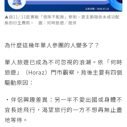
▲自11/ 11起實施「領隊不配房」新制，更主動吸收未成功配
房的衍生費用。 圖：何時旅遊／提供
為什麼這幾年單人參團的人變多了？
單人旅遊已成為不可忽視的浪潮。依「何時
旅遊」（Horaz）門市觀察，背後主要有四個
驅動原因：
・伴侶興趣差異：另一半不愛出國或身體不
宜長途飛行，渴望旅行的一方不想再無止盡
地等待。