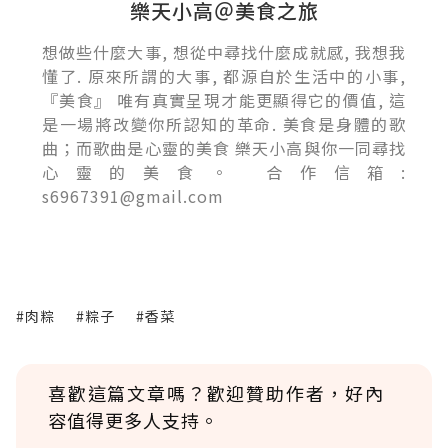
樂天小高＠美食之旅
想做些什麼大事, 想從中尋找什麼成就感, 我想我
懂了. 原來所謂的大事, 都源自於生活中的小事,
『美食』 唯有真實呈現才能更顯得它的價值, 這
是一場將改變你所認知的革命. 美食是身體的歌
曲；而歌曲是心靈的美食 樂天小高與你一同尋找
心靈的美食。 合作信箱:
s6967391@gmail.com
#肉粽
#粽子
#香菜
喜歡這篇文章嗎？歡迎贊助作者，好內
容值得更多人支持。