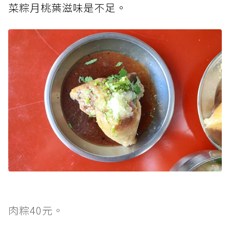
菜粽月桃葉滋味是不足。
肉粽40元。