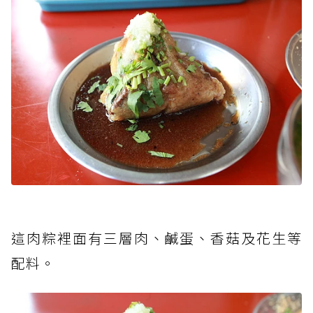
這肉粽裡面有三層肉、鹹蛋、香菇及花生等
配料。