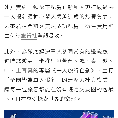
外）實施「領隊不配房」新制。更打破過去
一人報名須擔心單人房差造成的旅費負擔，
未來若落單旅客無法成功配房，衍生費用將
由何時
旅行社
全額吸收。
此外，為徹底解決單人參團常有的邊緣感，
何時旅遊更同步推出涵蓋台、韓、泰、越、
中、
土耳其
的專屬《一人旅行企劃》，主打
「全團皆為單人報名」的無壓力社交模式，
讓每一位旅客都能在沒有既定交友圈的包袱
下，自在享受探索世界的樂趣。