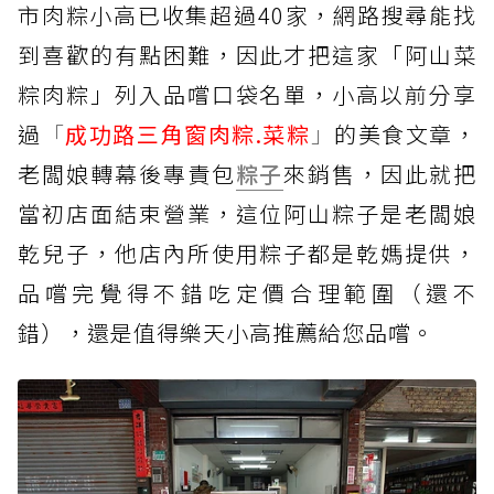
市肉粽小高已收集超過40家，網路搜尋能找
到喜歡的有點困難，因此才把這家「阿山菜
粽肉粽」列入品嚐口袋名單，小高以前分享
過
「
成功路三角窗肉粽.菜粽
」
的美食文章，
老闆娘轉幕後專責包
粽子
來銷售，因此就把
當初店面結束營業，這位阿山粽子是老闆娘
乾兒子，他店內所使用粽子都是乾媽提供，
品嚐完覺得不錯吃定價合理範圍（還不
錯），還是值得樂天小高推薦給您品嚐。