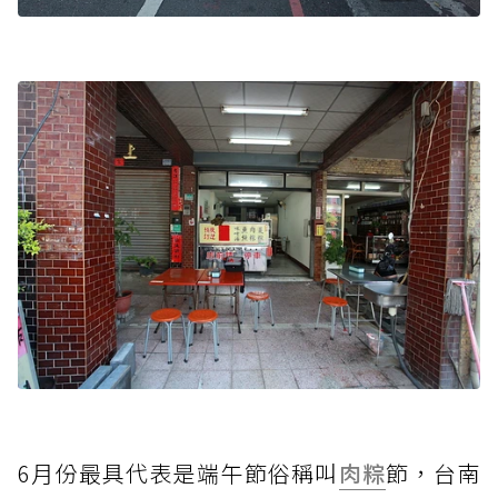
6月份最具代表是端午節俗稱叫
肉粽
節，台南