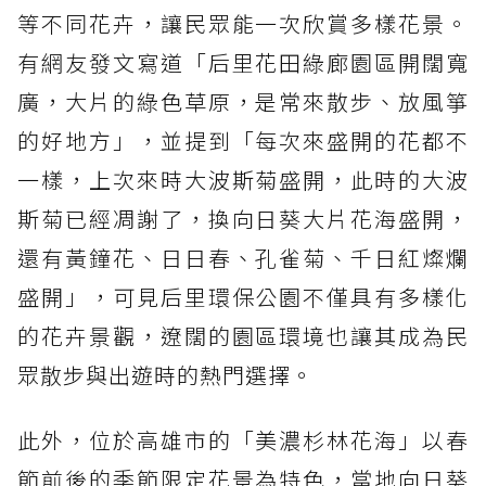
等不同花卉，讓民眾能一次欣賞多樣花景。
有網友發文寫道「后里花田綠廊園區開闊寬
廣，大片的綠色草原，是常來散步、放風箏
的好地方」，並提到「每次來盛開的花都不
一樣，上次來時大波斯菊盛開，此時的大波
斯菊已經凋謝了，換向日葵大片花海盛開，
還有黃鐘花、日日春、孔雀菊、千日紅燦爛
盛開」，可見后里環保公園不僅具有多樣化
的花卉景觀，遼闊的園區環境也讓其成為民
眾散步與出遊時的熱門選擇。
此外，位於高雄市的「美濃杉林花海」以春
節前後的季節限定花景為特色，當地向日葵