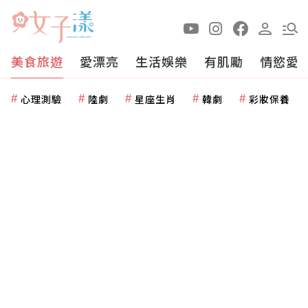
美食旅遊
愛漂亮
生活娛樂
有肌勵
情慾愛
心理測驗
陸劇
星座生肖
韓劇
彩妝保養