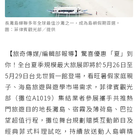
長灘島蟬聯多年全球最佳沙灘之一，成為島嶼假期首選。
圖：菲律賓觀光部／提供
【旅奇傳媒/編輯部報導】驚喜優惠「夏」到
你！全台夏季規模最大旅展即將於5月26日至
5月29日台北世貿一館登場，看旺暑假家庭親
子、海島旅遊與遊學市場需求，菲律賓觀光
部（攤位A1019）集結業者參展攜手共推熱
門旅遊目的地長灘島、宿霧及薄荷島、巴拉
望超值行程，攤位舞台規劃贈獎互動節目及
經典菲式料理試吃，持續放送動人島嶼精