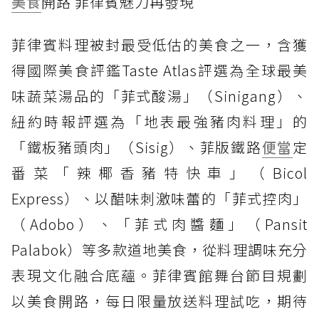
美食
開路 菲律賓魅力再發現
菲律賓料理被封最受低估的美食之一，含獲
得國際美食評鑑Taste Atlas評選為全球最美
味蔬菜湯品的「菲式酸湯」（Sinigang）、
紐約時報評選為「地表最強豬肉料理」的
「鐵板豬頭肉」（Sisig）、菲版鐵路
便當
定
番菜「辣椰香豬特快車」（Bicol
Express）、以醋味刺激味蕾的「菲式控肉」
（Adobo）、「菲式肉醬麵」（Pansit
Palabok）等多款道地美食，從料理調味充分
表現文化融合底蘊。菲律賓館舞台節目規劃
以美食開路，每日限量放送料理試吃，期待