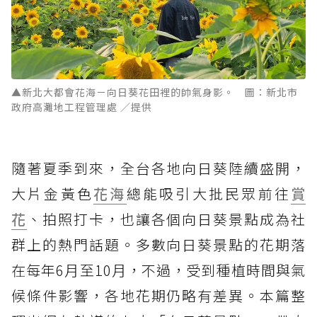
▲新北大都會花海－向日葵花田裡的帥氣身影。 圖：新北市
政府高灘地工程管理處 ／提供
隨著夏季到來，全台各地向日葵陸續盛開，
大片金黃色
花海
總能吸引大批民眾前往
賞
花
、拍照打卡，也讓各個向日葵景點成為社
群上的熱門話題。多數向日葵景點的花期落
在每年6月至10月，不過，受到種植時間與氣
候條件影響，各地花期仍略有差異。本篇整