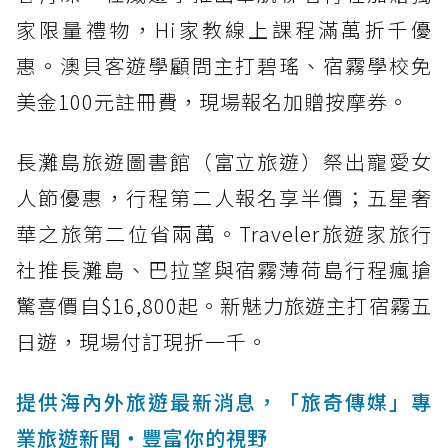
家限量禮物，Hi家教線上課程滿萬折千優
惠。澳貝客遊學顧問主打碧瑤、宿霧學校免
美金100元註冊費，現場報名加贈按摩券。
長灘島旅遊圖書館（富立旅遊）祭出寵愛女
人節優惠，行程第二人報名享半價；五星奢
華之旅第二位省兩萬。Traveler旅遊家旅行
社推長灘島、巴拉望與宿霧薄荷島行程瘋搶
驚喜價自$16,800起。新魅力旅遊主打宿霧五
日遊，現場付訂現折一千。
提供海內外旅遊最新消息，「旅奇傳媒」專
業旅遊新聞‧豐富你的視野