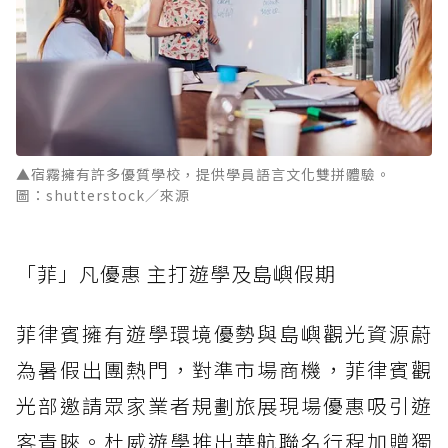
▲宿霧擁有許多優質學校，提供學員語言文化雙拼體驗。
圖：shutterstock／來源
「菲」凡優惠 主打遊學及島嶼假期
菲律賓擁有遊學環境優勢與島嶼觀光資源蔚
為暑假出團熱門，對準市場商機，菲律賓觀
光部邀請眾家業者規劃旅展現場優惠吸引遊
客青睞。杜威遊學推出華航聯名行程加贈獨