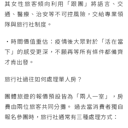
其女性旅客傾向利用「跟團」將語言、交
通、醫療、治安等不可控風險，交給專業領
隊與旅行社制度。
・時間價值重估：疫情後大眾對於「活在當
下」的感受更深，不願再等所有條件都備齊
才肯出發。
旅行社過往如何處理單人房？
團體旅遊的報價預設皆為「兩人一室」，房
費由兩位旅客共同分攤。 過去當消費者獨自
報名參團時，旅行社通常有三種處理方式：