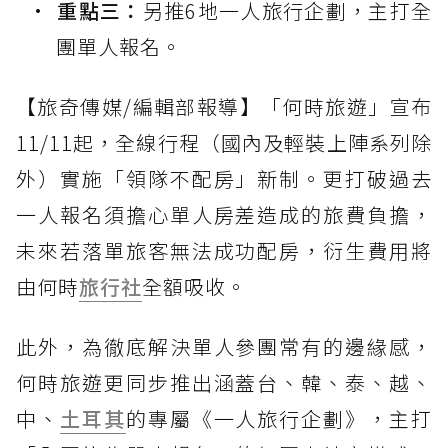
重點三：
另推6地一人旅行企劃，主打全
團單人報名。
【旅奇傳媒/編輯部報導】「何時旅遊」宣布
11/11起，全線行程（國內及輕裝上陣系列除
外）實施「領隊不配房」新制。更打破過去
一人報名須擔心單人房差造成的旅費負擔，
未來若落單旅客無法成功配房，衍生費用將
由何時
旅行社
全額吸收。
此外，為徹底解決單人參團常有的邊緣感，
何時旅遊更同步推出涵蓋台、韓、泰、越、
中、
土耳其
的專屬《一人旅行企劃》，主打