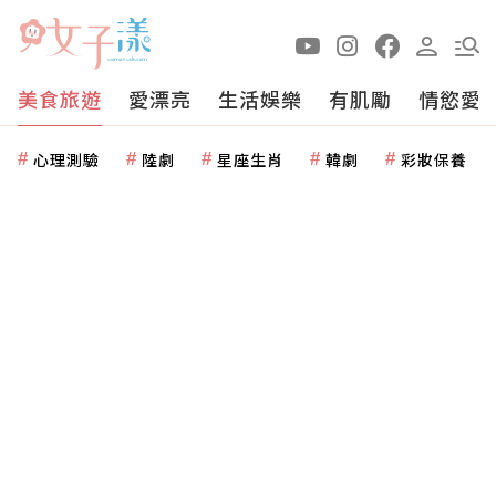
美食旅遊
愛漂亮
生活娛樂
有肌勵
情慾愛
心理測驗
陸劇
星座生肖
韓劇
彩妝保養