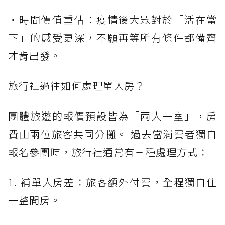
・時間價值重估：疫情後大眾對於「活在當
下」的感受更深，不願再等所有條件都備齊
才肯出發。
旅行社過往如何處理單人房？
團體旅遊的報價預設皆為「兩人一室」，房
費由兩位旅客共同分攤。 過去當消費者獨自
報名參團時，旅行社通常有三種處理方式：
1. 補單人房差：旅客額外付費，全程獨自住
一整間房。