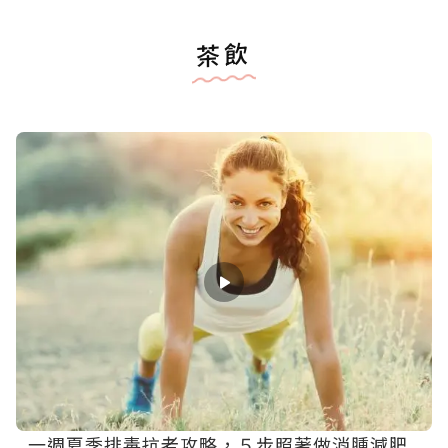
茶飲
一週夏季排毒抗老攻略，５步照著做消腫減肥