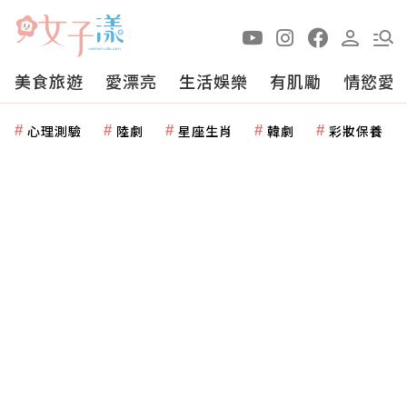
美食旅遊
愛漂亮
生活娛樂
有肌勵
情慾愛
心理測驗
陸劇
星座生肖
韓劇
彩妝保養