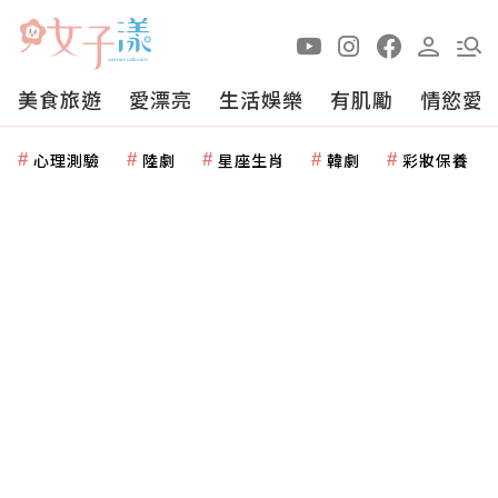
美食旅遊
愛漂亮
生活娛樂
有肌勵
情慾愛
心理測驗
陸劇
星座生肖
韓劇
彩妝保養