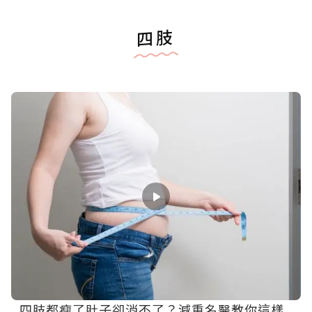
四肢
四肢都瘦了肚子卻消不了？減重名醫教你這樣