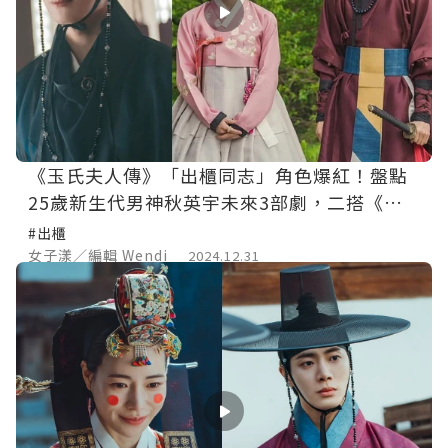
《玉氏夫人傳》「出櫃同志」角色爆紅！盤點
25歲新生代男神秋英宇未來3部劇，二搭《學
校2021》趙怡賢共譜奇幻戀曲！
#出櫃
女子漾／編輯 Wendi
2024.12.31