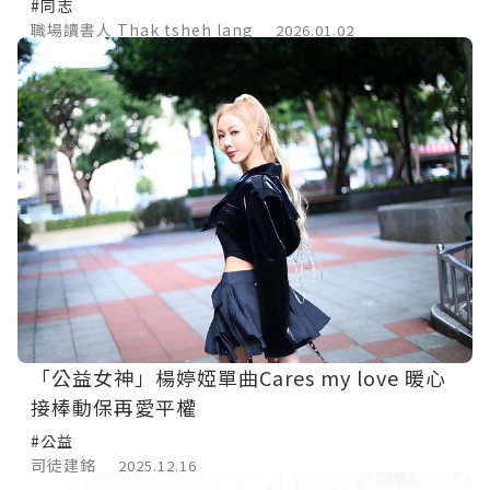
#同志
職場讀書人 Thak tsheh lang
2026.01.02
「公益女神」楊婷婭單曲Cares my love 暖心
接棒動保再愛平權
#公益
司徒建銘
2025.12.16