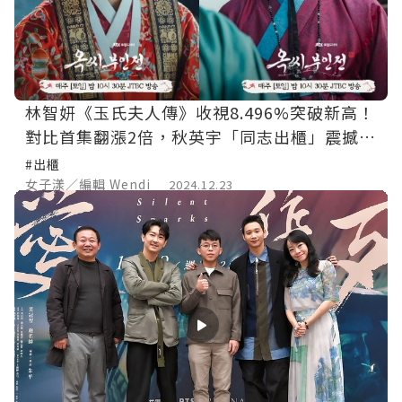
林智妍《玉氏夫人傳》收視8.496%突破新高！
對比首集翻漲2倍，秋英宇「同志出櫃」震撼台
韓觀眾！
#出櫃
女子漾／編輯 Wendi
2024.12.23