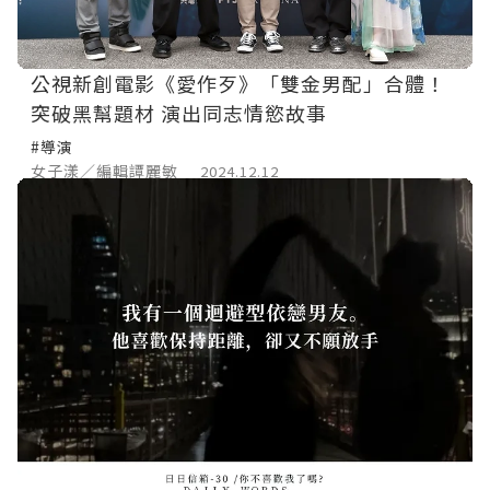
公視新創電影《愛作歹》「雙金男配」合體！
突破黑幫題材 演出同志情慾故事
#導演
女子漾／編輯譚麗敏
2024.12.12