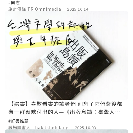
#同志
旅奇傳媒 TR Omnimedia
2025.10.14
【選書】喜歡看書的讀者們 別忘了它們背後都
有一群默默付出的人—《出版島讀：臺灣人文
出版的百年江湖》
#好書推薦
職場讀書人 Thak tsheh lang
2025.10.03