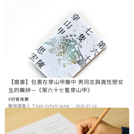
【選書】包裹在穿山甲腹中 男同志與異性戀女
生的羈絆—《第六十七隻穿山甲》
#好書推薦
職場讀書人 Thak tsheh lang
2025.07.16