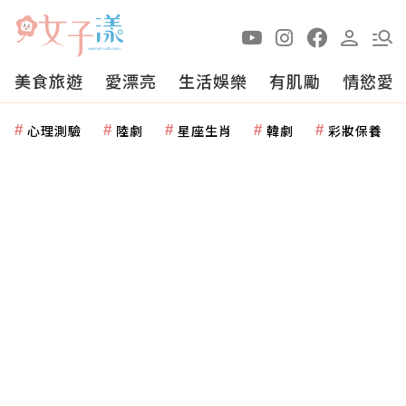
美食旅遊
愛漂亮
生活娛樂
有肌勵
情慾愛
心理測驗
陸劇
星座生肖
韓劇
彩妝保養