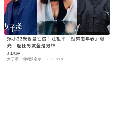
爆小22歲舊愛性侵！江祖平「姐弟戀年表」曝
光 歷任男友全是男神
#江祖平
女子漾／編輯張念慈
2025.09.05