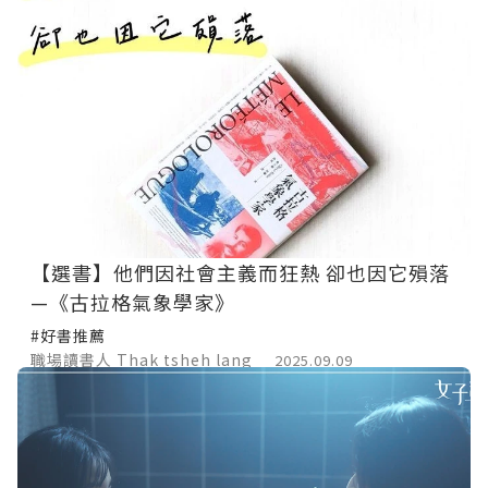
【選書】他們因社會主義而狂熱 卻也因它殞落
—《古拉格氣象學家》
#好書推薦
職場讀書人 Thak tsheh lang
2025.09.09