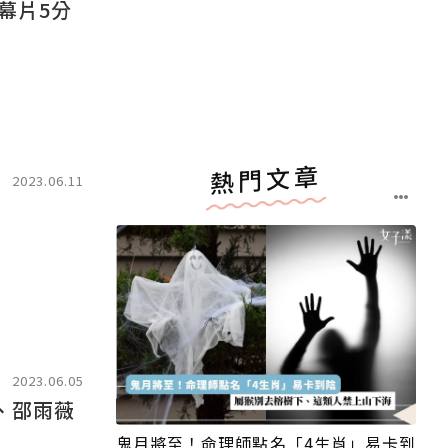
幕片5分
熱門文章
2023.06.11
2023.06.05
、邵雨薇
鬼月將至！命理師點名「4生肖」易卡到