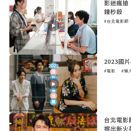
影迷瘋搶
鐘秒殺
#台北電影節
2023
#電影
#懶
台北電影
擦出新火