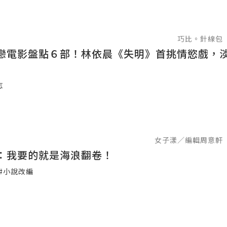
巧比。針線包
戀電影盤點６部！林依晨《失明》首挑情慾戲，
志
女子漾／編輯周意軒
：我要的就是海浪翻卷！
#小說改編