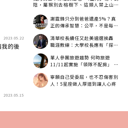
陰，屬猴別去榕樹下、這類人禁上山下
海
謝霆鋒只分到爸爸遺產5%？真
正的傳承智慧：公平，不是每個
人拿一樣多
清華校長續任又赴美遴選挨轟
2023.05.22
職涯教練：大學校長應有「探
讓我的後
索」職涯權利嗎？
單人參團旅遊趨勢 何時旅遊
11/11起實施「領隊不配房」 落
單更免收單房差
寧願自己受委屈，也不忍傷害別
人！5星座做人厚道到讓人心疼
2023.05.15