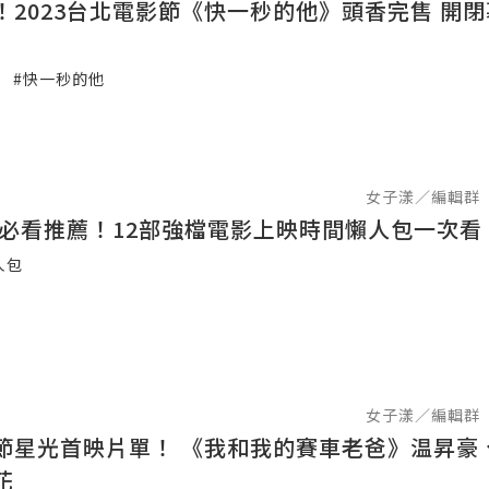
！2023台北電影節《快一秒的他》頭香完售 開閉
#快一秒的他
女子漾／編輯群
國片必看推薦！12部強檔電影上映時間懶人包一次看
人包
女子漾／編輯群
節星光首映片單！ 《我和我的賽車老爸》温昇豪
花