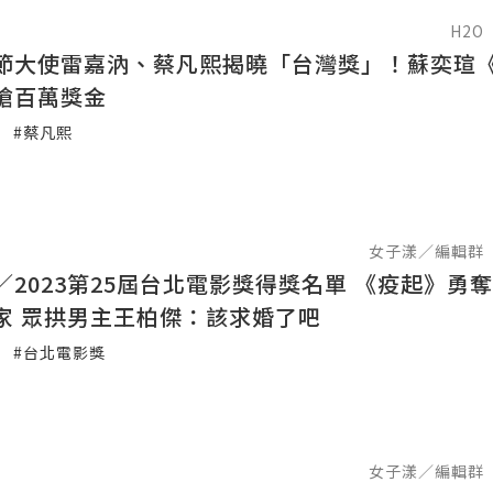
H2O
節大使雷嘉汭、蔡凡熙揭曉「台灣獎」！蘇奕瑄
搶百萬獎金
#蔡凡熙
女子漾／編輯群
／2023第25屆台北電影獎得獎名單 《疫起》勇
成最大贏家 眾拱男主王柏傑：該求婚了吧
#台北電影獎
女子漾／編輯群