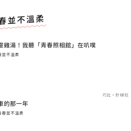
春並不溫柔
靈雞湯！我聽「青春照相館」在叭噗
春並不溫柔
巧比。針線包
車的那一年
青春並不溫柔