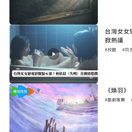
台灣女女
掀熱議
#校園
#同
《煥羽》
#戲劇推薦