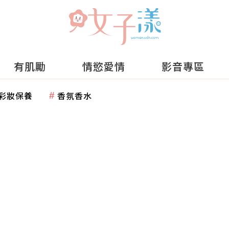
有肌勵
情慾愛情
影音專區
彩妝保養
香氛香水