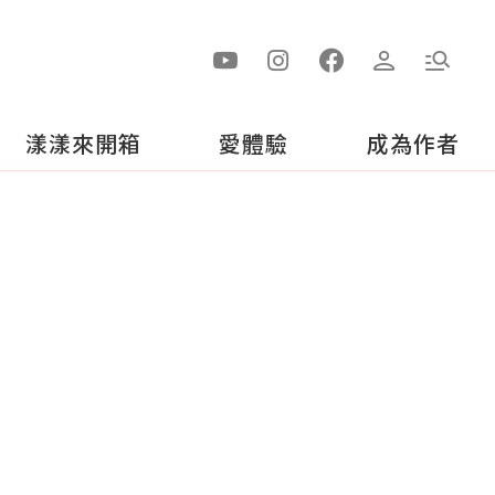
漾漾來開箱
愛體驗
成為作者