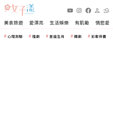
美食旅遊
愛漂亮
生活娛樂
有肌勵
情慾愛
心理測驗
陸劇
星座生肖
韓劇
彩妝保養