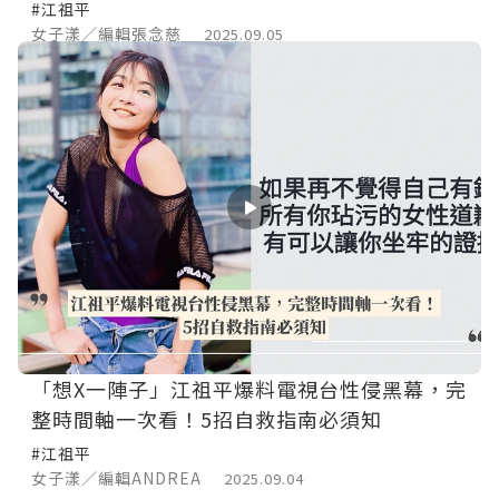
#江祖平
女子漾／編輯張念慈
2025.09.05
「想X一陣子」江祖平爆料電視台性侵黑幕，完
整時間軸一次看！5招自救指南必須知
#江祖平
女子漾／編輯ANDREA
2025.09.04