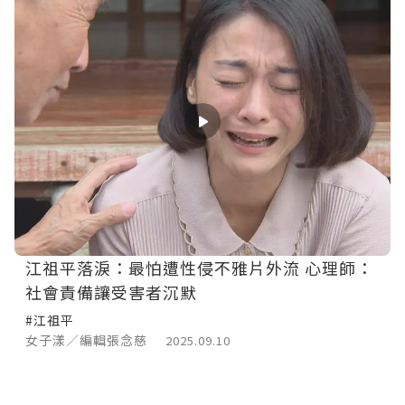
江祖平落淚：最怕遭性侵不雅片外流 心理師：
社會責備讓受害者沉默
#江祖平
女子漾／編輯張念慈
2025.09.10