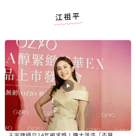
江祖平
王宇婕穩交14年被求婚！嫌太落漆「不算