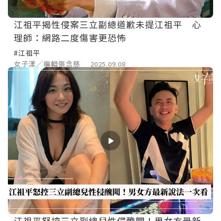
江祖平揭性侵案三立副總道歉未提江祖平 心
理師：網路二度傷害更恐怖
#江祖平
女子漾／編輯張念慈
2025.09.08
江祖平怒控三立副總兒性侵醜聞！男女方最新