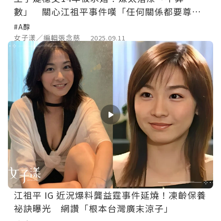
數」 關心江祖平事件嘆「任何關係都要尊
重」
#A醇
女子漾／編輯張念慈
2025.09.11
江祖平 IG 近況爆料龔益霆事件延燒！凍齡保養
祕訣曝光 網讚「根本台灣廣末涼子」