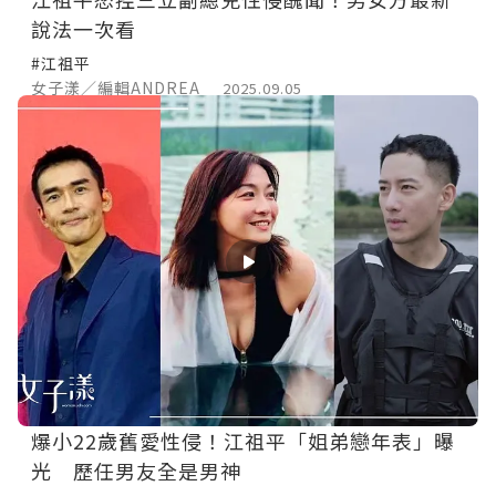
說法一次看
#江祖平
女子漾／編輯ANDREA
2025.09.05
爆小22歲舊愛性侵！江祖平「姐弟戀年表」曝
光 歷任男友全是男神