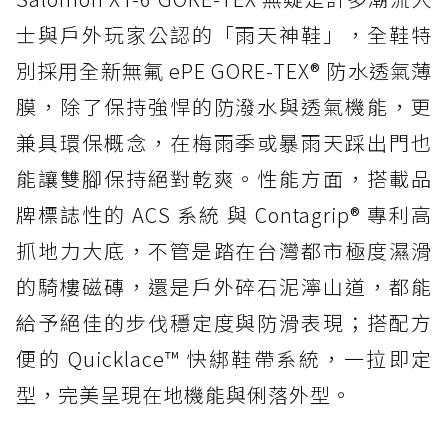
士與戶外玩家公認的「雨天神鞋」，全鞋特
別採用全新無氟 ePE GORE-TEX® 防水透氣薄
膜，除了保持強悍的防潑水與透氣機能，更
兼具環保概念，在梅雨季或暴雨天踩出門也
能讓雙腳保持絕對乾爽。性能方面，搭載品
牌標誌性的 ACS 系統 與 Contagrip® 專利高
抓地力大底，不管是踏在台灣都市極度濕滑
的騎樓磁磚，還是戶外碎石泥濘山道，都能
給予絕佳的步伐穩定度與防滑表現；搭配方
便的 Quicklace™ 快綁鞋帶系統，一拉即定
型，完美呈現在地機能與俐落外型。