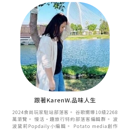
跟著KarenW.品味人生
2024食尚玩家駐站部落客。 谷歌嚮導10級2268
萬瀏覽。 慢活‧趣旅行特約部落客編輯群。 波
波黛莉Popdaily小編輯。 Potato media創作