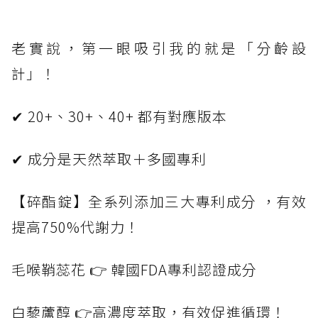
老實說，第一眼吸引我的就是「分齡設
計」！
✔ 20+、30+、40+ 都有對應版本
✔ 成分是天然萃取＋多國專利
【碎酯錠】全系列添加三大專利成分 ，有效
提高750%代謝力！
毛喉鞘蕊花 👉 韓國FDA專利認證成分
白藜蘆醇 👉高濃度萃取，有效促進循環！