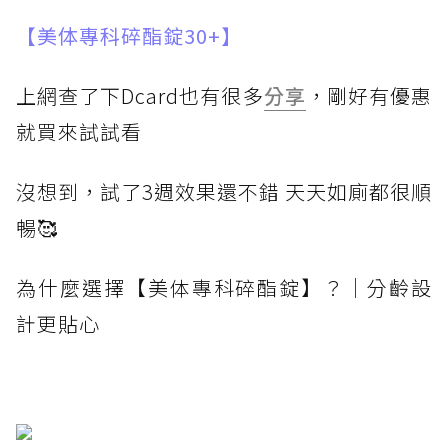
【美体專科碎酯錠30+】
上網查了下Dcard也有很多
分享
，剛好有優惠
就買來試試看
沒想到，試了3週效果還不錯 天天如廁都很順
暢🥰
為什麼選擇【美体專科碎酯錠】？｜分齡設
計更貼心