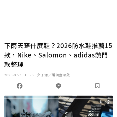
為了鼓勵作者持續創作更好的內容，會員可以
使用「贊助」功能實質回饋給喜愛的作者。可
將您認為適合的點數贈送給作者，一旦使用贊
助點數即不得撤銷，單筆贊助最低點數為30
點，最高點數沒有上限。
U 利點數 1 點 = NTD 1 元。
下雨天穿什麼鞋？2026防水鞋推薦15
款，Nike、Salomon、adidas熱門
確認送出
款整理
我已詳閱贊助說明，且同意站方的使用條款。
2026-07-30 15:25
女子漾／編輯金柔葳
您當前剩餘 U 利點數：
0
點；前往
購買點數