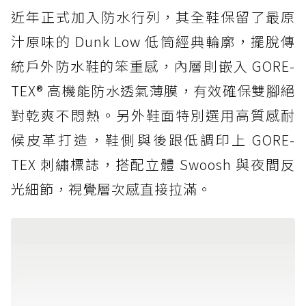
近年正式加入防水行列，其全鞋保留了最原
汁原味的 Dunk Low 低筒經典輪廓，擺脫傳
統戶外防水鞋的笨重感，內層則嵌入 GORE-
TEX® 高機能防水透氣薄膜，有效確保雙腳絕
對乾爽不悶熱。另外鞋面特別選用高質感耐
候皮革打造，鞋側與後跟低調印上 GORE-
TEX 刺繡標誌，搭配立體 Swoosh 與夜間反
光細節，視覺層次感直接拉滿。