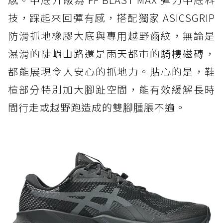
技，踩起來回彈有感，搭配獨家 ASICSGRIP
防滑抓地橡膠大底與專用越野齒紋，無論是
濕滑的陡峭山路還是雨天都市的騎樓磁磚，
都能展現令人安心的抓地力。貼心的是，鞋
楦部分特別加大腳趾空間，能有效緩解長時
間行走或越野跑造成的雙腳腫脹不適。