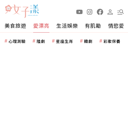
美食旅遊
愛漂亮
生活娛樂
有肌勵
情慾愛
心理測驗
陸劇
星座生肖
韓劇
彩妝保養