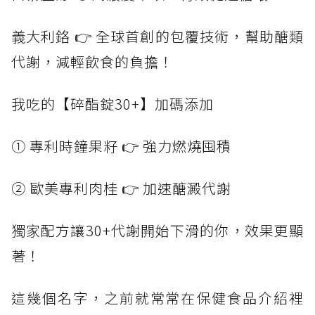
義大利鉻 👉 全球首創的包覆技術，幫助醣類
代謝，減輕飲食的負擔！
我吃的【碎酯錠30+】加碼添加
① 專利時鐘果籽 👉 強力燃燒囤積
② 歐美專利肉桂 👉 加速醣澱代謝
獨家配方讓30+代謝開始下滑的你，效果更顯
著！
這幾個名字，之前就常常在保健食品介紹裡