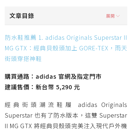
文章目錄
展開
防水鞋推薦 1. adidas Originals Superstar II
防水鞋推薦 1. adidas Originals Superstar II
MG GTX：經典貝殼頭加上 GORE-TEX，雨天街
MG GTX：經典貝殼頭加上 GORE-TEX，雨天
頭穿搭神鞋
街頭穿搭神鞋
防水鞋推薦 2. New Balance Hierro v9 GORE-
TEX：黃金大底加持，最帥山系越野防水跑鞋
購買通路：adidas 官網及指定門市
防水鞋推薦 3. Nike Dunk Low GORE-TEX：
經典 Dunk 輪廓加上防水科技，雨天穿搭帥度不
建議售價：新台幣 5,290 元
打折
經典街頭潮流鞋履 adidas Originals
防水鞋推薦 4. ASICS TRABUCO 14 GTX：搭
載 GORE-TEX 隱形貼合科技，全方位防水神鞋
Superstar 也有了防水版本，這雙 Superstar
防水鞋推薦 5. Salomon XT-6 GORE-TEX：潮
II MG GTX 將經典貝殼頭完美注入現代戶外機
人必備山系鞋王！防滑、防水與街頭顏值一次攻