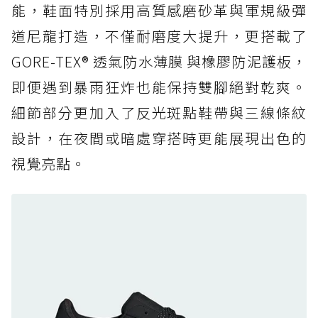
能，鞋面特別採用高質感磨砂革與軍規級彈
頂
道尼龍打造，不僅耐磨度大提升，更搭載了
防水鞋推薦 6. HOKA Stinson Evo GTX：越野
復刻厚底，GORE-TEX 防水與增高神器一次滿
GORE-TEX® 透氣防水薄膜 與橡膠防泥護板，
足
即便遇到暴雨狂炸也能保持雙腳絕對乾爽。
防水鞋推薦 7. Timberland Motion Access：
細節部分更加入了反光斑點鞋帶與三線條紋
黃靴同級頂級防水，輕量化工裝健走鞋雨天必備
設計，在夜間或暗處穿搭時更能展現出色的
防水鞋推薦 7. Timberland Motion Access：
視覺亮點。
黃靴同級頂級防水，輕量化工裝健走鞋雨天必備
防水鞋推薦 8. Mizuno WAVE MUJIN LS
GTX：搭載 Vibram 黃金大底與 GORE-TEX 的
日系街頭潮鞋
防水鞋推薦 9. PALLADIUM OFF_BOUND
DISC WP+：首度導入旋鈕快穿，橘標防水加持
的城市波浪神鞋