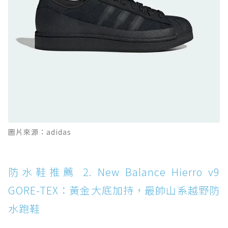
防水鞋推薦 10. PUMA Voyage NITRO™ 4
GORE-TEX：氮氣中底注入，回彈與防滑兼具的
全天候越野跑鞋
防水鞋推薦 11. On Cloudhorizon 2 WP：腳
感軟彈、搭載 Missiongrip™ 的防水輕越野鞋
防水鞋推薦 12. Vans Crosspath XC GORE-
TEX：搭載 Vibram 大底與 GORE-TEX，顛覆
滑板印象的防水鞋
防水鞋推薦 13. Dr. Martens 1460 Rain
圖片來源：adidas
Boot：馬汀首款雨靴登場，經典八孔加上全防
水 PVC
防水鞋推薦 14. SKECHERS BADGER
防水鞋推薦 2. New Balance Hierro v9
WATERPROOF：一踩即穿懶人神器！搭載固特
GORE-TEX：黃金大底加持，最帥山系越野防
異大底與全防水厚底健走鞋
水跑鞋
防水鞋推薦 15. Brooks Cascadia 19 GTX：注
入氮氣中底與 GORE-TEX 的全地形碳中和神鞋