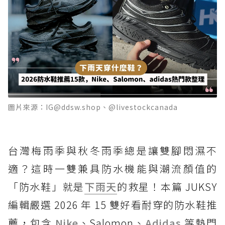
圖片來源：IG@ddsw.shop、@livestockcanada
台灣梅雨季與秋冬雨季總是讓雙腳悶濕不
適？這時一雙兼具防水機能與潮流顏值的
「防水鞋」就是
下雨天
的救星！本篇 JUKSY
編輯嚴選 2026 年 15 雙好看耐穿的防水鞋推
薦，包含
Nike
、Salomon、
Adidas
等熱門