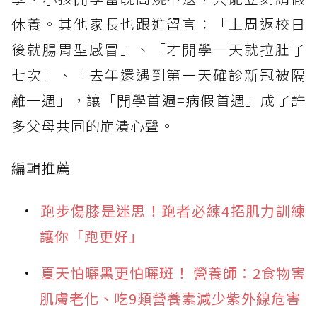
休養。其他家長也跟進留言：「上周返校日
後就腸胃型感冒」、「才開學一天就拉肚子
七次」、「去年還遇到第一天確診新冠被隔
離一週」，讓「開學首週=病假首週」成了許
多父母共同的崩潰心聲。
編輯推薦
跑步傷膝是迷思！跑者必練4招肌力訓練
讓你「跑更好」
夏天怕曬黑更怕曬斑！ 營養師：2食物害
肌膚老化、吃9類營養素減少紫外線危害