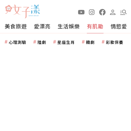
美食旅遊
愛漂亮
生活娛樂
有肌勵
情慾愛
心理測驗
陸劇
星座生肖
韓劇
彩妝保養