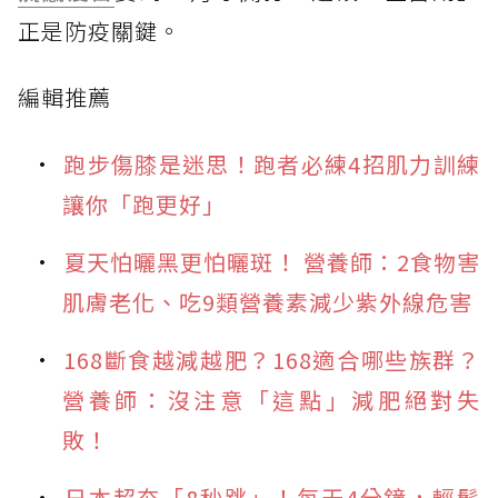
正是防疫關鍵。
編輯推薦
跑步傷膝是迷思！跑者必練4招肌力訓練
讓你「跑更好」
夏天怕曬黑更怕曬斑！ 營養師：2食物害
肌膚老化、吃9類營養素減少紫外線危害
168斷食越減越肥？168適合哪些族群？
營養師：沒注意「這點」減肥絕對失
敗！
日本超夯「8秒跳」！每天4分鐘，輕鬆