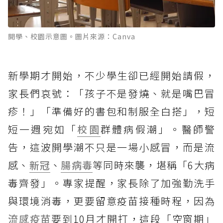
開學、校園示意圖。圖片來源：Canva
新學期才開始，不少學生卻已經開始請假，
家長們哀號：「孩子不是發燒、就是嘴巴冒
疹！」「準備好的書包和制服全白搭」，短
短一週宛如「
校園
群體病假潮」。醫師警
告，這波開學潮不只是一場小感冒，而是流
感、
新冠
、
腸病毒
等同時來襲，堪稱「6大病
毒齊發」。專家提醒，家長除了加強勤洗手
與環境消毒，更要留意疫苗接種時程，因為
流感疫苗
要到10月才開打，這段「空窗期」