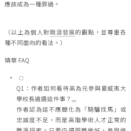
應該成為一種罪過。
（以上為個人對
職涯發展
的觀點，並尊重各
種不同面向的看法。）
精華 FAQ
Q1：作者如何看待高為元參與夏威夷大
學校長遴選這件事？
作者認為這不應簡化為「騎驢找馬」或
忠誠度不足，而是高階學術人才正常的
職涯探索。只要仍把現職做好，參與遴