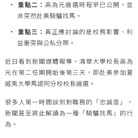
重點二：
高為元遴選時程早已公開，並
非突然赴美騎驢找馬。
重點三：
真正應討論的是校務影響、利
益衝突與公私分際。
近日看到新聞媒體報導，清華大學校長高為
元在第二任期開始後第三天，即赴美參加夏
威夷大學馬諾阿分校校長遴選。
很多人第一時間談到對職務的「忠誠度」，
新聞甚至將此解讀為一種「騎驢找馬」的行
為。