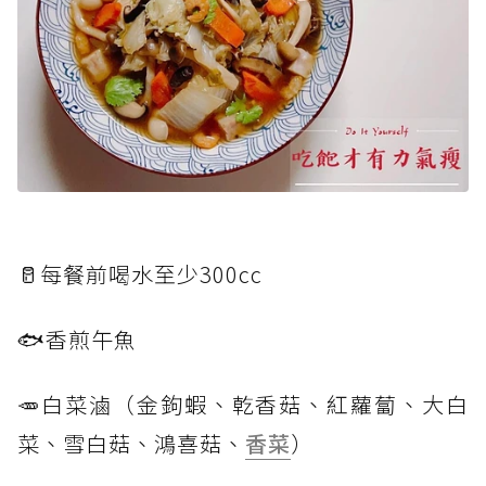
🥛每餐前喝水至少300cc
🐟香煎午魚
🥕白菜滷（金鉤蝦、乾香菇、紅蘿蔔、大白
菜、雪白菇、鴻喜菇、
香菜
）