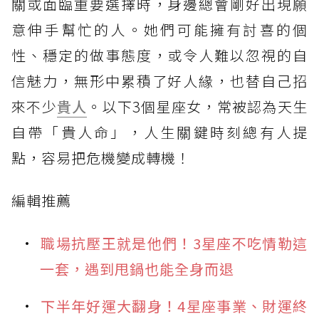
關或面臨重要選擇時，身邊總會剛好出現願
意伸手幫忙的人。她們可能擁有討喜的個
性、穩定的做事態度，或令人難以忽視的自
信魅力，無形中累積了好人緣，也替自己招
來不少
貴人
。以下3個星座女，常被認為天生
自帶「貴人命」，人生關鍵時刻總有人提
點，容易把危機變成轉機！
編輯推薦
職場抗壓王就是他們！3星座不吃情勒這
一套，遇到甩鍋也能全身而退
下半年好運大翻身！4星座事業、財運終