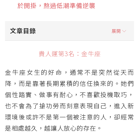
於開掛，熬過低潮準備逆襲
文章目錄
展開
貴人運第3名：金牛座
貴人運第3名：金牛座
貴人運第2名：獅子座
金牛座女生的好命，通常不是突然從天而
貴人運第1名：天秤座
降，而是靠著長期累積的信任換來的。她們
個性踏實、做事有耐心，不喜歡投機取巧，
也不會為了搶功勞而刻意表現自己，進入新
環境後或許不是第一個被注意的人，卻經常
是相處越久，越讓人放心的存在。