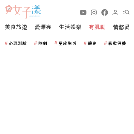
美食旅遊
愛漂亮
生活娛樂
有肌勵
情慾愛
心理測驗
陸劇
星座生肖
韓劇
彩妝保養