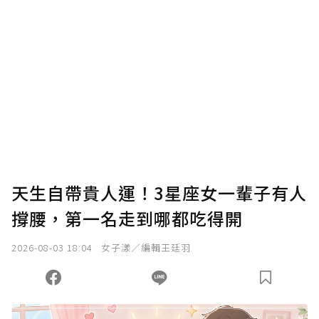
確認送出
我已詳閱贊助說明，且同意站方的使用條款。
您當前剩餘 U 利點數：
0
點；前往
購買點數
天生自帶貴人運！3星座女一輩子有人
撐腰，第一名走到哪都吃得開
2026-08-03 18:04
女子漾／編輯王廷羽