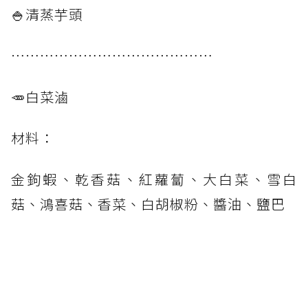
🍚清蒸芋頭
⋯⋯⋯⋯⋯⋯⋯⋯⋯⋯⋯⋯⋯⋯
🥕白菜滷
材料：
金鉤蝦、乾香菇、紅蘿蔔、大白菜、雪白
菇、鴻喜菇、香菜、白胡椒粉、醬油、鹽巴