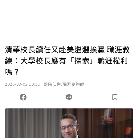
使用「贊助」功能實質回饋給喜愛的作者。可
將您認為適合的點數贈送給作者，一旦使用贊
助點數即不得撤銷，單筆贊助最低點數為30
點，最高點數沒有上限。
U 利點數 1 點 = NTD 1 元。
清華校長續任又赴美遴選挨轟 職涯教
練：大學校長應有「探索」職涯權利
確認送出
嗎？
我已詳閱贊助說明，且同意站方的使用條款。
2026-08-02 10:32
歐陽仁傑/職涯諮詢師
您當前剩餘 U 利點數：
0
點；前往
購買點數