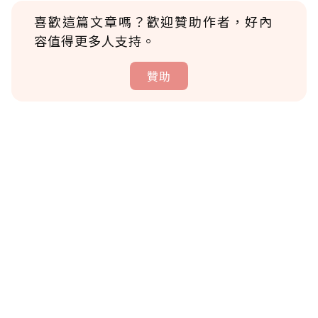
喜歡這篇文章嗎？歡迎贊助作者，好內
容值得更多人支持。
贊助
贊助說明
為了鼓勵作者持續創作更好的內容，會員可以
使用「贊助」功能實質回饋給喜愛的作者。可
將您認為適合的點數贈送給作者，一旦使用贊
助點數即不得撤銷，單筆贊助最低點數為30
點，最高點數沒有上限。
U 利點數 1 點 = NTD 1 元。