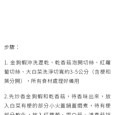
步驟：
1. 金鉤蝦沖洗瀝乾、乾香菇泡開切絲、紅蘿
蔔切絲、大白菜洗淨切寬約3-5公分（含梗和
葉分開），所有食材處理好備用
2.先炒香金鉤蝦和乾香菇，待香味出來，放
入白菜有梗的部分小火蓋鍋蓋燜煮，待有梗
部分軟化，放入紅蘿蔔、雪白菇、鴻喜菇拌