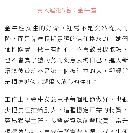
貴人運第3名：金牛座
貴人運第3名：金牛座
貴人運第2名：獅子座
金牛座女生的好命，通常不是突然從天而
貴人運第1名：天秤座
降，而是靠著長期累積的信任換來的。她們
個性踏實、做事有耐心，不喜歡投機取巧，
也不會為了搶功勞而刻意表現自己，進入新
環境後或許不是第一個被注意的人，卻經常
是相處越久，越讓人放心的存在。
工作上，金牛女願意把每個細節做好，也很
少把責任推給別人，這種穩定可靠的特質，
容易獲得主管、長輩或資深前輩欣賞。當升
遷機會出現、重要任務需要人選，或人生碰