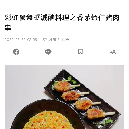
彩虹餐盤🌈減醣料理之香茅蝦仁豬肉
串
2023-08-25 08:59
吃飽才有力氣瘦