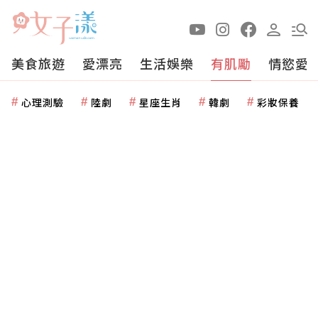
美食旅遊
愛漂亮
生活娛樂
有肌勵
情慾愛
心理測驗
陸劇
星座生肖
韓劇
彩妝保養