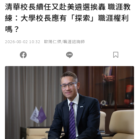
U 利點數 1 點 = NTD 1 元。
清華校長續任又赴美遴選挨轟 職涯教
練：大學校長應有「探索」職涯權利
確認送出
嗎？
我已詳閱贊助說明，且同意站方的使用條款。
2026-08-02 10:32
歐陽仁傑/職涯諮詢師
您當前剩餘 U 利點數：
0
點；前往
購買點數