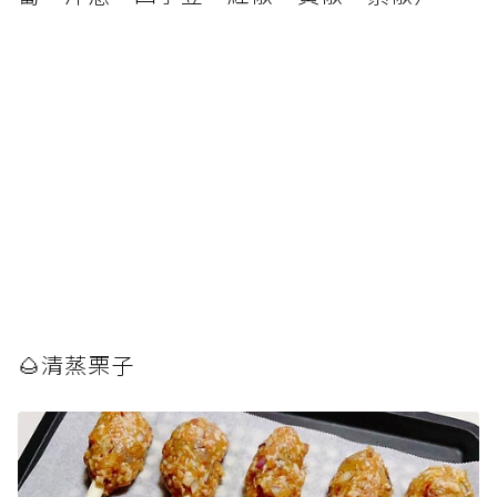
🌰清蒸栗子