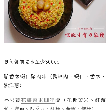
🥛每餐前喝水至少300cc
🐷香茅蝦仁豬肉串（豬絞肉、蝦仁、香茅、
紫洋蔥）
🥕彩蔬
花椰菜米
咖哩
飯（花椰菜米、紅蘿
蔔、洋蔥、四季豆、紅椒、黃椒、紫椒）