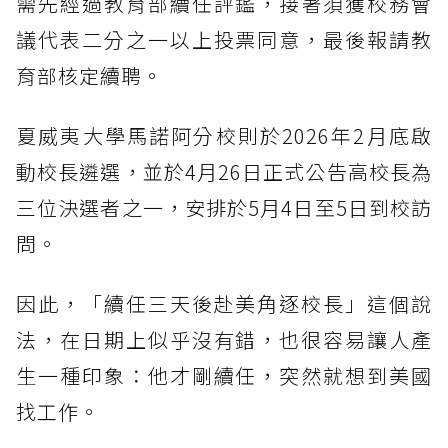
需先經過教育部續任評鑑，接著須獲校務會
議代表二分之一以上投票同意，最後報請教
育部核定續聘。
夏威夷大學馬諾阿分校則於2026年2月底啟
動校長遴選，並於4月26日正式公告高校長為
三位決選者之一，安排於5月4日至5日到校訪
問。
因此，「續任三天後赴美角逐校長」這個說
法，在日期上似乎沒有錯，也很容易讓人產
生一種印象：他才剛續任，突然就想到美國
找工作。