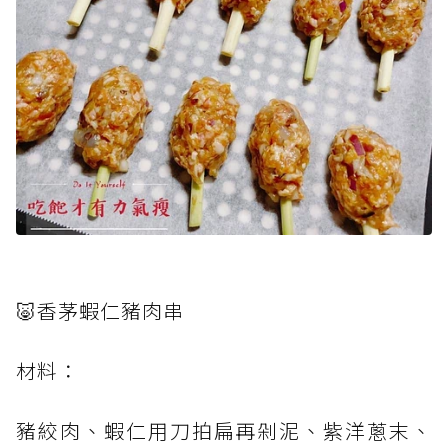
🐷香茅蝦仁豬肉串
材料：
豬絞肉、蝦仁用刀拍扁再剁泥、紫洋蔥末、