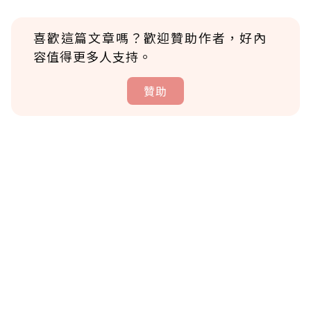
喜歡這篇文章嗎？歡迎贊助作者，好內
容值得更多人支持。
贊助
贊助說明
為了鼓勵作者持續創作更好的內容，會員可以
使用「贊助」功能實質回饋給喜愛的作者。可
將您認為適合的點數贈送給作者，一旦使用贊
助點數即不得撤銷，單筆贊助最低點數為30
點，最高點數沒有上限。