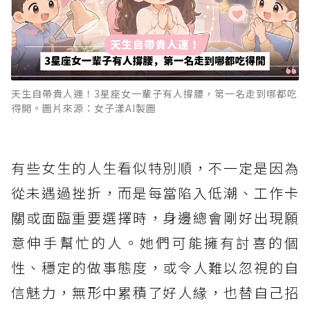
天生自帶貴人運！3星座女一輩子有人撐腰，第一名走到哪都吃
得開。圖片來源：女子漾AI製圖
有些女生的人生看似特別順，不一定是因為
從未遇過挫折，而是每當陷入低潮、工作卡
關或面臨重要選擇時，身邊總會剛好出現願
意伸手幫忙的人。她們可能擁有討喜的個
性、穩定的做事態度，或令人難以忽視的自
信魅力，無形中累積了好人緣，也替自己招