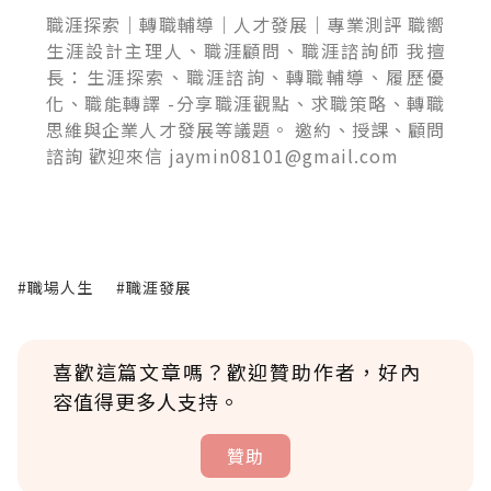
職涯探索｜轉職輔導｜人才發展｜專業測評 職嚮
生涯設計主理人、職涯顧問、職涯諮詢師 我擅
長：生涯探索、職涯諮詢、轉職輔導、履歷優
化、職能轉譯 -分享職涯觀點、求職策略、轉職
思維與企業人才發展等議題。 邀約、授課、顧問
諮詢 歡迎來信 jaymin08101@gmail.com
#職場人生
#職涯發展
喜歡這篇文章嗎？歡迎贊助作者，好內
容值得更多人支持。
贊助