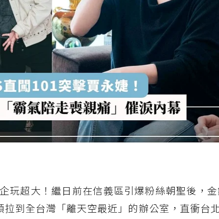
企玩超大！繼日前在信義區引爆粉絲朝聖後，金
頭拉到全台灣「離天空最近」的辦公室，直衝台北