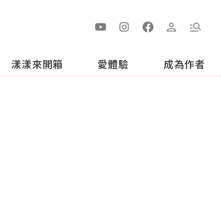
漾漾來開箱
愛體驗
成為作者