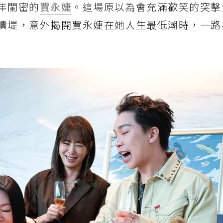
年閨密的
賈永婕
。這場原以為會充滿歡笑的突擊
潰堤，意外揭開賈永婕在她人生最低潮時，一路