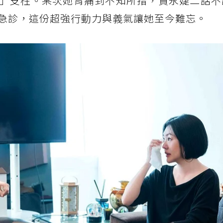
」支柱。某次她胃痛到不知所措，賈永婕二話不
急診，這份超強行動力與義氣讓她至今難忘。