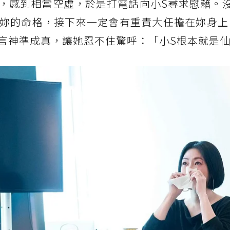
，感到相當空虛，於是打電話向小S尋求慰藉。沒
妳的命格，接下來一定會有重責大任擔在妳身上
言神準成真，讓她忍不住驚呼：「小S根本就是