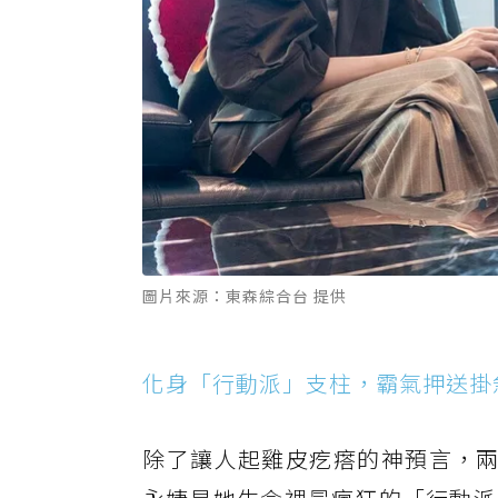
圖片來源：東森綜合台 提供
化身「行動派」支柱，霸氣押送掛
除了讓人起雞皮疙瘩的神預言，兩