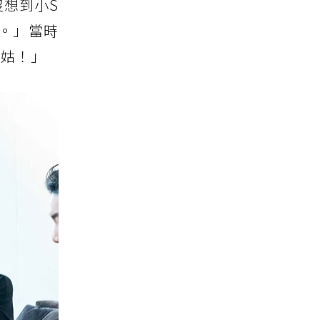
想到小S
。」當時
仙姑！」