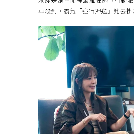
永婕是她生命裡最瘋狂的「行動派
車殺到，霸氣「強行押送」她去掛