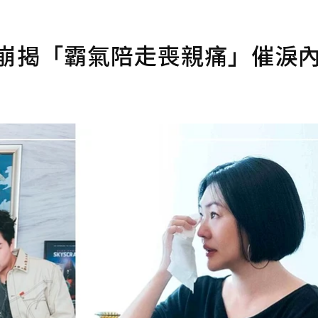
淚崩揭「霸氣陪走喪親痛」催淚