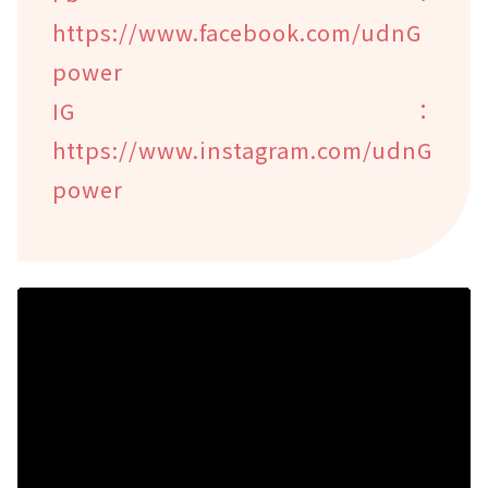
https://www.facebook.com/udnG
power
IG：
https://www.instagram.com/udnG
power