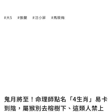
#大S
#張蘭
#汪小菲
#馬筱梅
鬼月將至！命理師點名「4生肖」易卡
到陰，屬猴別去榕樹下、這類人禁上