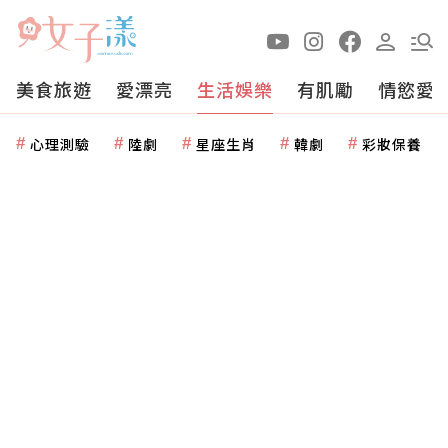
美食旅遊
愛漂亮
生活娛樂
有肌勵
情慾愛
心理測驗
陸劇
星座生肖
韓劇
彩妝保養