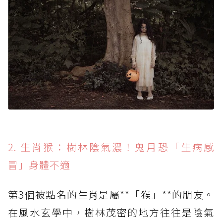
2. 生肖猴：樹林陰氣濃！鬼月恐「生病感
冒」身體不適
第3個被點名的生肖是屬**「猴」**的朋友。
在風水玄學中，樹林茂密的地方往往是陰氣