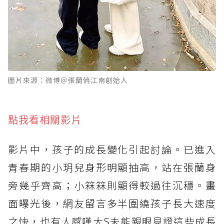
圖片來源：微博＠張蘭俏江南創始人
點我看相關影片
影片中，孩子的成長變化引起討論。已進入
青春期的小玥兒身形明顯抽高，站在張蘭身
旁幾乎齊高；小箖箖則顯得較過往沉穩。畫
面曝光後，網友留言多半圍繞孩子長大速度
之快，也有人感嘆大S未能親眼見證這些成長