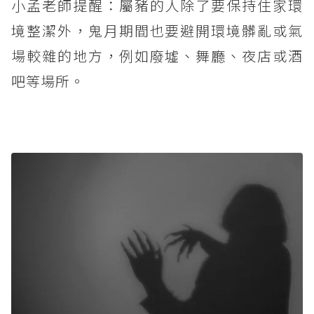
小孟老師提醒：屬豬的人除了要保持住家環
境整潔外，鬼月期間也要避開環境髒亂或氣
場較雜的地方，例如廢墟、舞廳、夜店或酒
吧等場所。