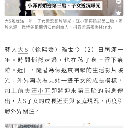
大S離世滿一年 子女近況影片曝光、汪小菲再婚迎第三胎。圖
片來源：微博＠張蘭俏江南創始人、抖音＠馬筱梅Mandy
藝人
大S
（徐熙媛）離世今（2）日屆滿一
年。時間悄然走過，也在孩子身上留下痕
跡。近日，隨著寒假返京團聚的生活影片曝
光，外界再次看見她一雙子女的成長模樣，
加上前夫
汪小菲
即將迎來第三胎的消息傳
出，大S子女的成長近況與家庭現況，再度引
發外界關注。