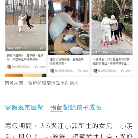
圖片來源：微博＠張蘭俏江南創始人
寒假返京團聚
張蘭
記錄孩子成長
寒假期間，大S與汪小菲所生的女兒「小玥
兒」與兒子「小箖箖」短暫前往北京，與奶