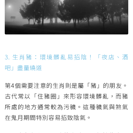
3. 生肖豬：環境髒亂易招陰！「夜店、酒
吧」盡量繞道
第4個需要注意的生肖則是屬「豬」的朋友。
古代常以「住豬圈」來形容環境髒亂，而豬
所處的地方通常較為污穢。這種穢氣與煞氣
在鬼月期間特別容易招致陰氣。