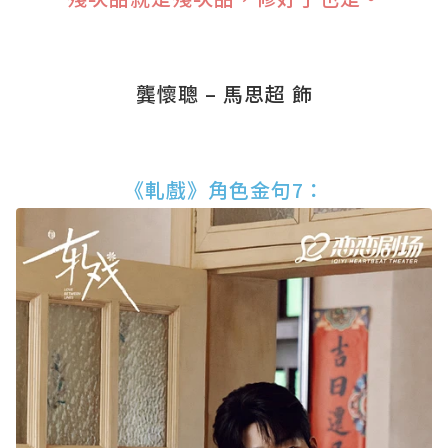
龔懷聰 – 馬思超 飾
《軋戲》角色金句7：