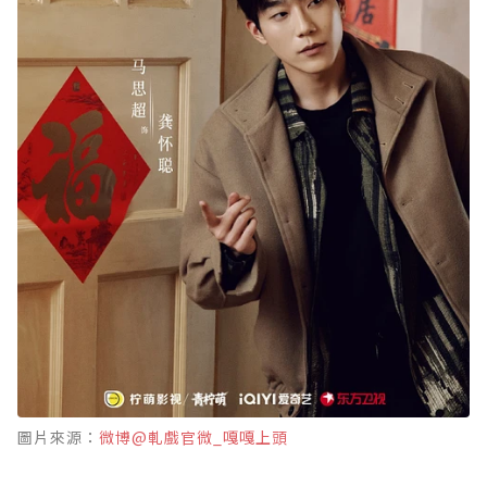
圖片來源：
微博@軋戲官微_嘎嘎上頭