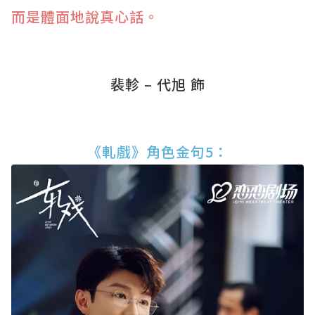
而是體面地說真心話。
裴軫 – 代旭 飾
《軋戲》角色金句5：