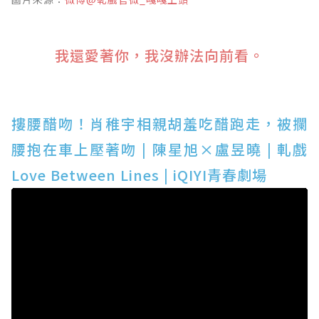
我還愛著你，我沒辦法向前看。
摟腰醋吻！肖稚宇相親胡羞吃醋跑走，被攔
腰抱在車上壓著吻 | 陳星旭×盧昱曉 | 軋戲
Love Between Lines | iQIYI青春劇場