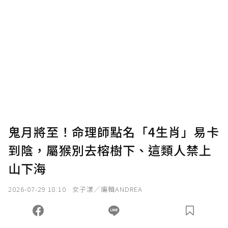
鬼月將至！命理師點名「4生肖」易卡
到陰，屬猴別去榕樹下、這類人禁上
山下海
2026-07-29 18:10
女子漾／編輯ANDREA