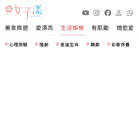
美食旅遊
愛漂亮
生活娛樂
有肌勵
情慾愛
心理測驗
陸劇
星座生肖
韓劇
彩妝保養