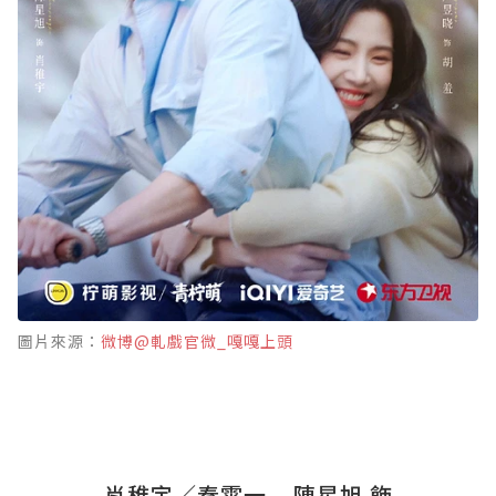
圖片來源：
微博@軋戲官微_嘎嘎上頭
肖稚宇／秦霄一 – 陳星旭 飾