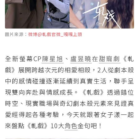
圖片來源：
微博@軋戲官微_嘎嘎上頭
全新螢幕CP
陳星旭
、
盧昱曉
在
甜寵劇
《軋
戲》展開跨越次元的相愛相殺，2人從劇本殺
中的感情碰撞逐漸延續到真實生活，聯手呈
現雙向奔赴與情感成長。《軋戲》透過錯位
時空、現實職場與奇幻劇本殺元素來見證真
愛經得起各種考驗，今天就跟著女子漾一起
來盤點《軋戲》10大
角色
金句吧！