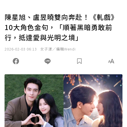
陳星旭、盧昱曉雙向奔赴！《軋戲》
10大角色金句，「順著黑暗勇敢前
行，抵達愛與光明之境」
2026-02-03 06:13
女子漾／編輯Wendi