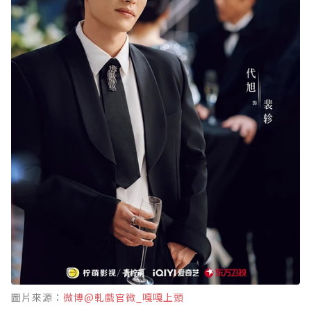
圖片來源：
微博@軋戲官微_嘎嘎上頭