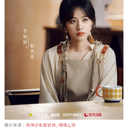
圖片來源：
微博@軋戲官微_嘎嘎上頭