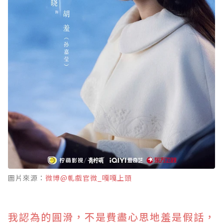
圖片來源：
微博@軋戲官微_嘎嘎上頭
我認為的圓滑，不是費盡心思地羞是假話，