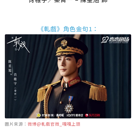
《軋戲》角色金句1：
圖片來源：
微博@軋戲官微_嘎嘎上頭