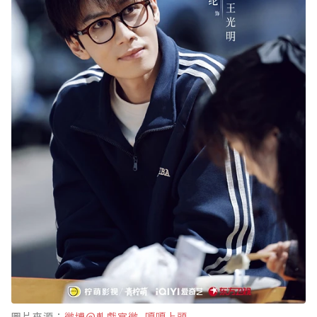
圖片來源：
微博@軋戲官微_嘎嘎上頭