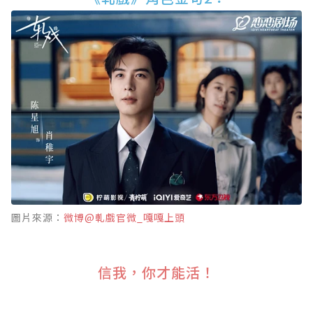
圖片來源：
微博@軋戲官微_嘎嘎上頭
信我，你才能活！