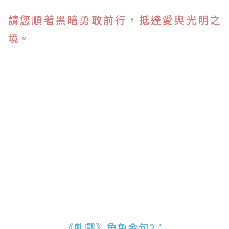
請您順著黑暗勇敢前行，抵達愛與光明之
境。
《軋戲》角色金句2：