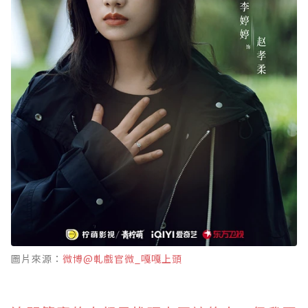
圖片來源：
微博@軋戲官微_嘎嘎上頭