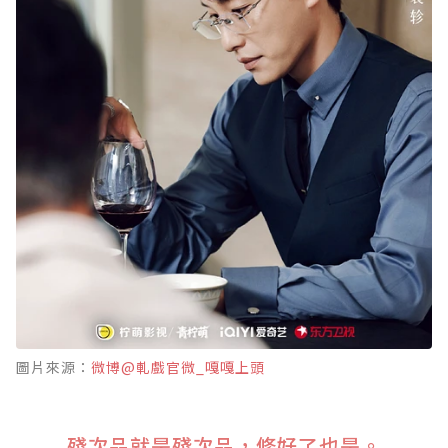
圖片來源：
微博@軋戲官微_嘎嘎上頭
殘次品就是殘次品，修好了也是。