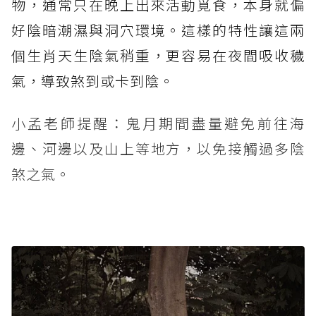
物，通常只在晚上出來活動覓食，本身就偏
好陰暗潮濕與洞穴環境。這樣的特性讓這兩
個生肖天生陰氣稍重，更容易在夜間吸收穢
氣，導致煞到或卡到陰。
小孟老師提醒：鬼月期間盡量避免前往海
邊、河邊以及山上等地方，以免接觸過多陰
煞之氣。