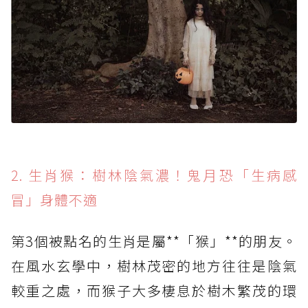
2. 生肖猴：樹林陰氣濃！鬼月恐「生病感
冒」身體不適
第3個被點名的生肖是屬**「猴」**的朋友。
在風水玄學中，樹林茂密的地方往往是陰氣
較重之處，而猴子大多棲息於樹木繁茂的環