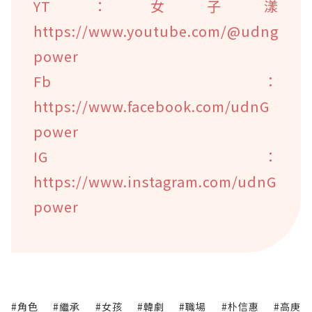
YT：女子漾
https://www.youtube.com/@udng
power
Fb：
https://www.facebook.com/udnG
power
IG：
https://www.instagram.com/udnG
power
#角色
#繼承
#女孩
#韓劇
#職場
#朴信惠
#高庚