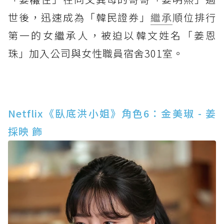
世後，迅速成為「韓民證券」
繼承
順位排行
第一的女繼承人，被迫以韓文姓名「姜恩
珠」加入公司與女性職員宿舍301室。
Netflix《臥底洪小姐》角色6：金美琡 - 姜
採映 飾