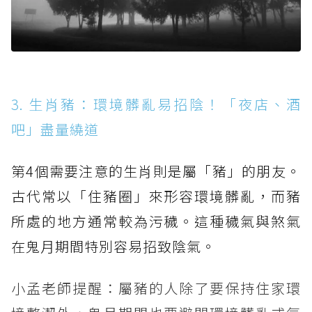
3. 生肖豬：環境髒亂易招陰！「夜店、酒
吧」盡量繞道
第4個需要注意的生肖則是屬「豬」的朋友。
古代常以「住豬圈」來形容環境髒亂，而豬
所處的地方通常較為污穢。這種穢氣與煞氣
在鬼月期間特別容易招致陰氣。
小孟老師提醒：屬豬的人除了要保持住家環