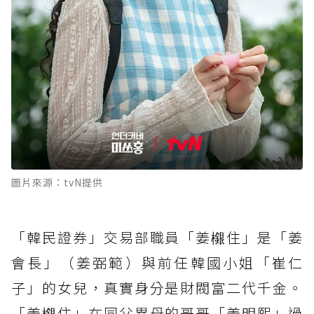
圖片來源：tvN提供
「韓民證券」交易部職員「姜檭住」是「姜
會長」（姜弼範）與前任韓國小姐「崔仁
子」的女兒，真實身分是財閥富二代千金。
「姜檭住」在同父異母的哥哥「姜明熙」過