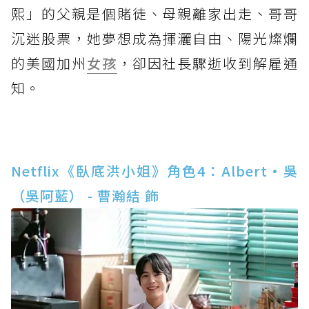
熙」的父親是個賭徒、母親離家出走、哥哥
沉迷股票，她夢想成為揮灑自由、陽光燦爛
的美國加州
女孩
，卻因社長驟逝收到解雇通
知。
Netflix《臥底洪小姐》角色4：Albert·吳
（吳阿藍） - 曹瀚結 飾