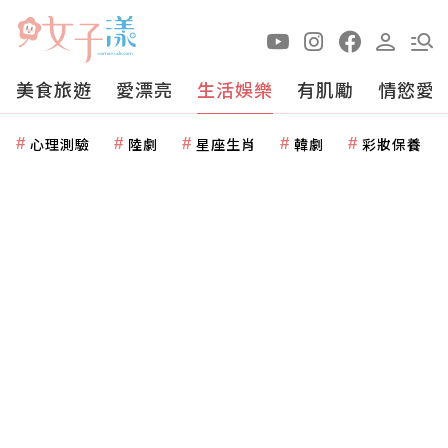
美食旅遊
愛漂亮
生活娛樂
有肌勵
情慾愛
心理測驗
陸劇
星座生肖
韓劇
彩妝保養