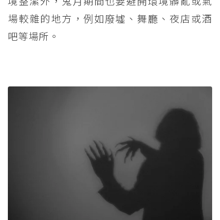
境整潔外，鬼月期間也要避開環境髒亂或氣
場較雜的地方，例如廢墟、舞廳、夜店或酒
吧等場所。