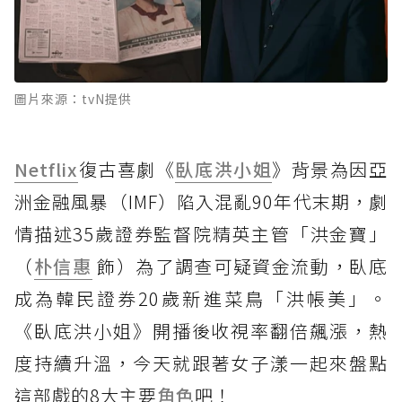
圖片來源：tvN提供
Netflix
復古喜劇《
臥底洪小姐
》背景為因亞
洲金融風暴（IMF）陷入混亂90年代末期，劇
情描述35歲證券監督院精英主管「洪金寶」
（
朴信惠
飾）為了調查可疑資金流動，臥底
成為韓民證券20歲新進菜鳥「洪帳美」。
《臥底洪小姐》開播後收視率翻倍飆漲，熱
度持續升溫，今天就跟著女子漾一起來盤點
這部戲的8大主要
角色
吧！