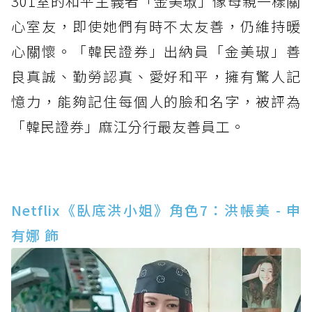
301室的和平主義者「金美琡」像母親一樣關
心室友，即使她們有時不太友善，仍維持暖
心關懷。「韓民證券」出納員「金美琡」善
良真誠、勤勞認真、愛好和平，擁有驚人記
憶力，能夠記住每個人的臉和名字，被評為
「韓民證券」麻江分行最友善員工。
Netflix《臥底洪小姐》角色7：洪帳美 - 申
有娜 飾