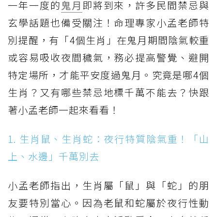
一年一度的
鬼月
即將到來，許多民間禁忌與
玄學話題也備受關注！命理專家小孟老師特
別提醒，有「4個生肖」在鬼月期間陰氣較重
或容易吸收夜間穢氣，務必提高警覺、避開
特定場所，才能平安度過鬼月。究竟是哪4個
生肖？又有哪些禁忌地標千萬不能去？快跟
著小孟老師一起來看看！
1. 生肖鼠、生肖蛇：夜行特質陰氣重！「山
上、水邊」千萬別去
小孟老師指出，生肖屬「鼠」與「蛇」的朋
友要特別當心。因為老鼠和蛇屬於夜行性動