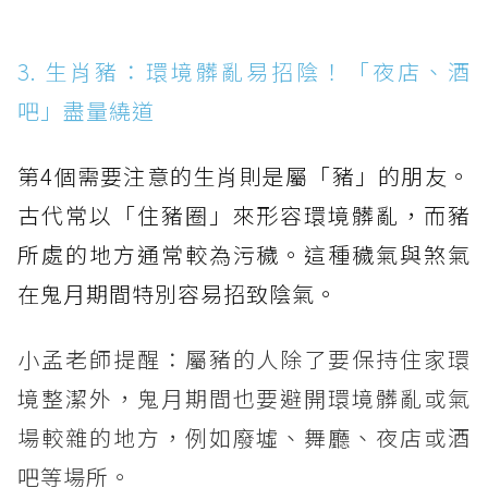
3. 生肖豬：環境髒亂易招陰！「夜店、酒
吧」盡量繞道
第4個需要注意的生肖則是屬「豬」的朋友。
古代常以「住豬圈」來形容環境髒亂，而豬
所處的地方通常較為污穢。這種穢氣與煞氣
在鬼月期間特別容易招致陰氣。
小孟老師提醒：屬豬的人除了要保持住家環
境整潔外，鬼月期間也要避開環境髒亂或氣
場較雜的地方，例如廢墟、舞廳、夜店或酒
吧等場所。