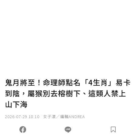
贊助說明
為了鼓勵作者持續創作更好的內容，會員可以
使用「贊助」功能實質回饋給喜愛的作者。可
將您認為適合的點數贈送給作者，一旦使用贊
助點數即不得撤銷，單筆贊助最低點數為30
點，最高點數沒有上限。
U 利點數 1 點 = NTD 1 元。
鬼月將至！命理師點名「4生肖」易卡
到陰，屬猴別去榕樹下、這類人禁上
確認送出
山下海
我已詳閱贊助說明，且同意站方的使用條款。
2026-07-29 18:10
女子漾／編輯ANDREA
您當前剩餘 U 利點數：
0
點；前往
購買點數