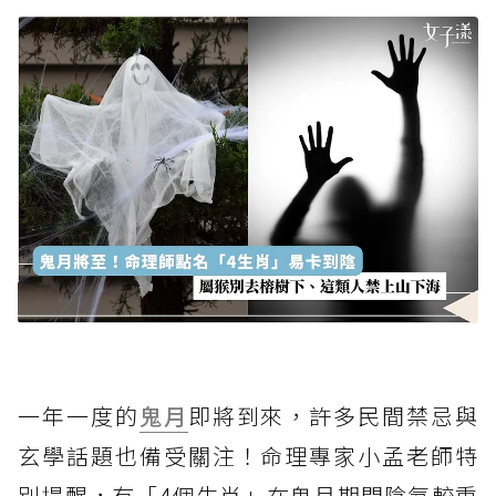
一年一度的
鬼月
即將到來，許多民間禁忌與
玄學話題也備受關注！命理專家小孟老師特
別提醒，有「4個生肖」在鬼月期間陰氣較重