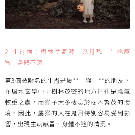
2. 生肖猴：樹林陰氣濃！鬼月恐「生病感
冒」身體不適
第3個被點名的生肖是屬**「猴」**的朋友。
在風水玄學中，樹林茂密的地方往往是陰氣
較重之處，而猴子大多棲息於樹木繁茂的環
境。因此，屬猴的人在鬼月特別容易受到影
響，出現生病感冒、身體不適的情況。