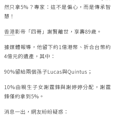
然只拿5%？專家：這不是偏心，而是傳承智
慧！
香港
影帝「四哥」謝賢離世，享壽89歲。
據媒體報導，他留下約1億港幣、折合台幣約
4億元的遺產，其中：
90%留給兩個孫子Lucas與Quintus；
10%由親生子女謝霆鋒與謝婷婷分配，謝霆
鋒僅約拿到5%。
消息一出，網友紛紛疑惑：