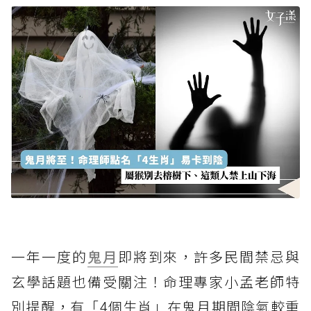
一年一度的
鬼月
即將到來，許多民間禁忌與
玄學話題也備受關注！命理專家小孟老師特
別提醒，有「4個生肖」在鬼月期間陰氣較重