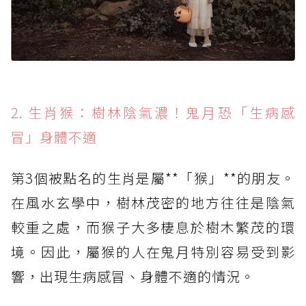
2. 生肖猴：樹林陰氣濃！鬼月恐「生病感
冒」身體不適
第3個被點名的生肖是屬**「猴」**的朋友。
在風水玄學中，樹林茂密的地方往往是陰氣
較重之處，而猴子大多棲息於樹木繁茂的環
境。因此，屬猴的人在鬼月特別容易受到影
響，出現生病感冒、身體不適的情況。