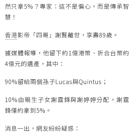
然只拿5%？專家：這不是偏心，而是傳承智
慧！
香港
影帝「四哥」謝賢離世，享壽89歲。
據媒體報導，他留下約1億港幣、折合台幣約
4億元的遺產，其中：
90%留給兩個孫子Lucas與Quintus；
10%由親生子女謝霆鋒與謝婷婷分配，謝霆
鋒僅約拿到5%。
消息一出，網友紛紛疑惑：