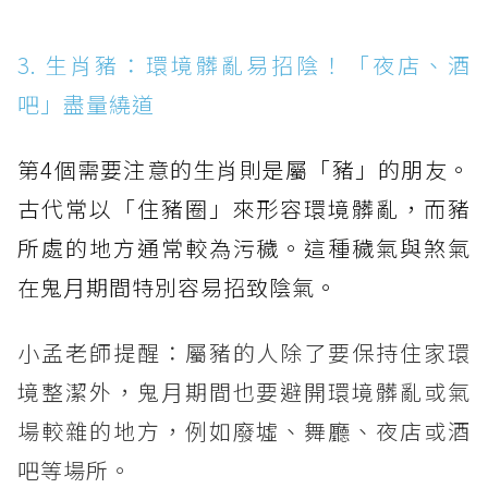
3. 生肖豬：環境髒亂易招陰！「夜店、酒
吧」盡量繞道
第4個需要注意的生肖則是屬「豬」的朋友。
古代常以「住豬圈」來形容環境髒亂，而豬
所處的地方通常較為污穢。這種穢氣與煞氣
在鬼月期間特別容易招致陰氣。
小孟老師提醒：屬豬的人除了要保持住家環
境整潔外，鬼月期間也要避開環境髒亂或氣
場較雜的地方，例如廢墟、舞廳、夜店或酒
吧等場所。