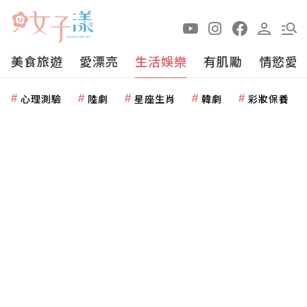
美食旅遊
愛漂亮
生活娛樂
有肌勵
情慾愛
心理測驗
陸劇
星座生肖
韓劇
彩妝保養