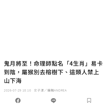
贊助說明
為了鼓勵作者持續創作更好的內容，會員可以
使用「贊助」功能實質回饋給喜愛的作者。可
將您認為適合的點數贈送給作者，一旦使用贊
助點數即不得撤銷，單筆贊助最低點數為30
點，最高點數沒有上限。
U 利點數 1 點 = NTD 1 元。
鬼月將至！命理師點名「4生肖」易卡
到陰，屬猴別去榕樹下、這類人禁上
確認送出
山下海
我已詳閱贊助說明，且同意站方的使用條款。
2026-07-29 18:10
女子漾／編輯ANDREA
您當前剩餘 U 利點數：
0
點；前往
購買點數