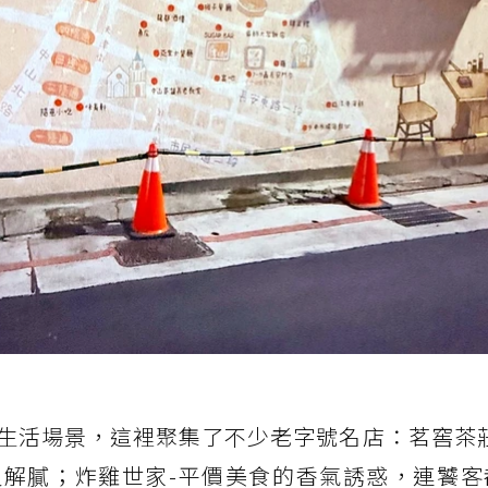
生活場景，這裡聚集了不少老字號名店：茗窖茶莊
解膩；炸雞世家-平價美食的香氣誘惑，連饕客