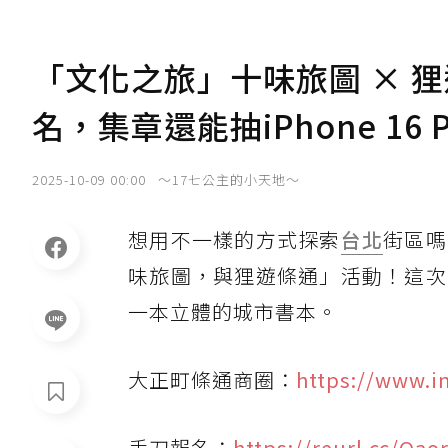
「文化之旅」十味旅圖 × 
名，集章還能抽iPhone 16
2025-10-09 00:00
～17七公主的小天地～
想用不一樣的方式探索
台北
街區嗎
味旅圖，與狸遊條通」活動！這次
一本立體的城市書本。
大正町條通商圈：
https://www.i
手刀報名：
https://reurl.cc/Qao