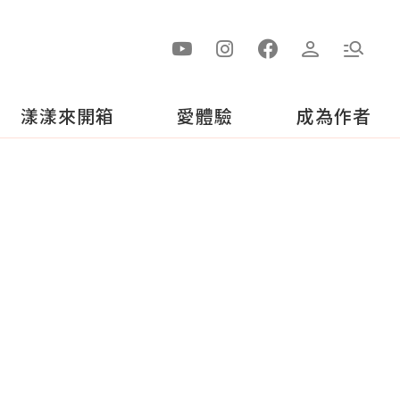
漾漾來開箱
愛體驗
成為作者