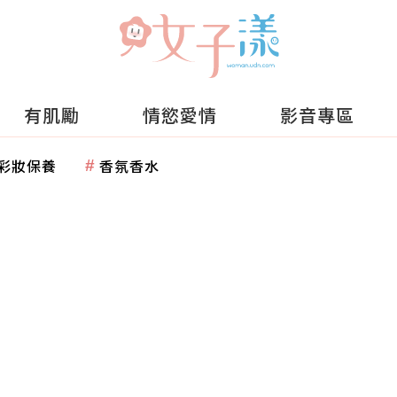
有肌勵
情慾愛情
影音專區
彩妝保養
香氛香水