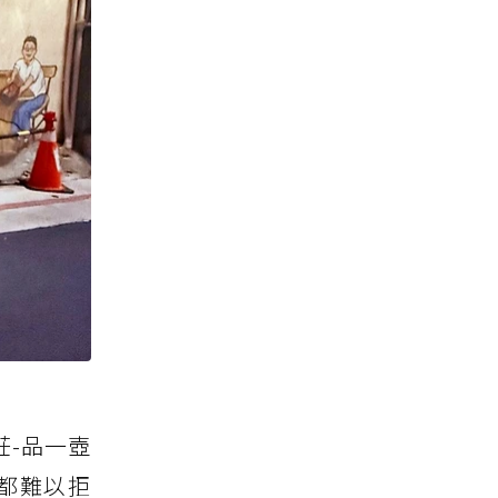
-品一壺
都難以拒