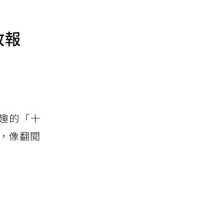
放報
趣的「十
，像翻閱