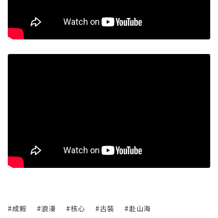
#成毅
#浪漫
#核心
#古裝
#赴山海