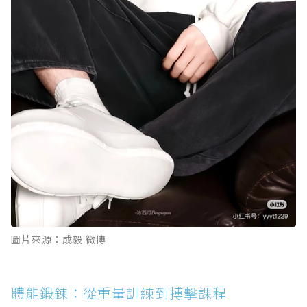
圖片來源：成毅 微博
體能鍛鍊：從重量訓練到搏擊課程