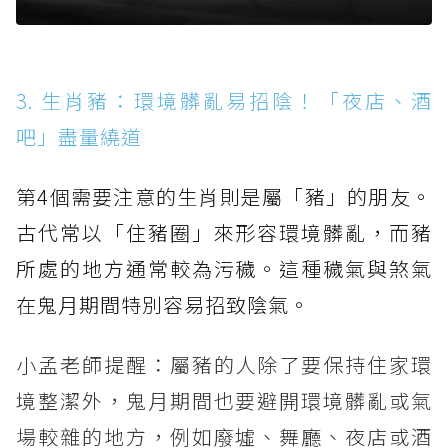
3. 生肖豬：環境髒亂易招陰！「夜店、酒
吧」盡量繞道
第4個需要注意的生肖則是屬「豬」的朋友。
古代常以「住豬圈」來形容環境髒亂，而豬
所處的地方通常較為污穢。這種穢氣與煞氣
在鬼月期間特別容易招致陰氣。
小孟老師提醒：屬豬的人除了要保持住家環
境整潔外，鬼月期間也要避開環境髒亂或氣
場較雜的地方，例如廢墟、舞廳、夜店或酒