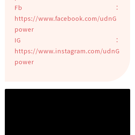
Fb：
https://www.facebook.com/udnG
power
IG：
https://www.instagram.com/udnG
power