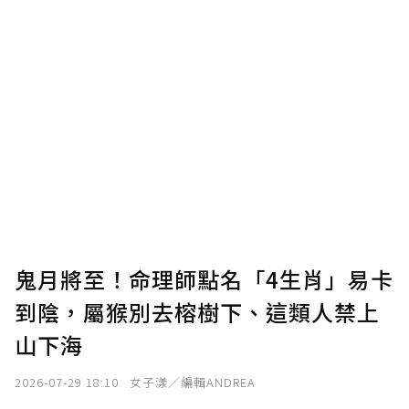
鬼月將至！命理師點名「4生肖」易卡
到陰，屬猴別去榕樹下、這類人禁上
山下海
2026-07-29 18:10
女子漾／編輯ANDREA