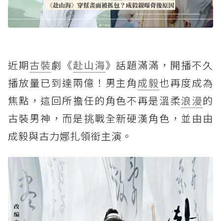
近期
古裝
劇《
赴山海
》話題滿滿，開播不久
播放量已到達兩億！男主角
成毅
也再度成為
焦點，這回所擔任的角色不再是溫柔
浪漫
的
古裝男神，而是挑戰全新硬漢角色，並由由
成毅與古力娜扎領銜主演。