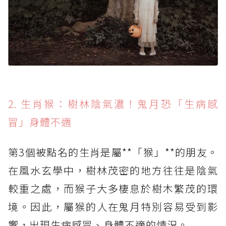
2. 生肖猴：樹林陰氣濃！鬼月恐「生病感
冒」身體不適
第3個被點名的生肖是屬**「猴」**的朋友。
在風水玄學中，樹林茂密的地方往往是陰氣
較重之處，而猴子大多棲息於樹木繁茂的環
境。因此，屬猴的人在鬼月特別容易受到影
響，出現生病感冒、身體不適的情況。