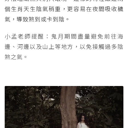
個生肖天生陰氣稍重，更容易在夜間吸收穢
氣，導致煞到或卡到陰。
小孟老師提醒：鬼月期間盡量避免前往海
邊、河邊以及山上等地方，以免接觸過多陰
煞之氣。