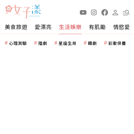
美食旅遊
愛漂亮
生活娛樂
有肌勵
情慾愛
心理測驗
陸劇
星座生肖
韓劇
彩妝保養