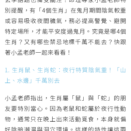
別提醒，有「4個生肖」在鬼月期間陰氣較重
或容易吸收夜間穢氣，務必提高警覺、避開
特定場所，才能平安度過鬼月。究竟是哪4個
生肖？又有哪些禁忌地標千萬不能去？快跟
著小孟老師一起來看看！
1. 生肖鼠、生肖蛇：夜行特質陰氣重！「山
上、水邊」千萬別去
小孟老師指出，生肖屬「鼠」與「蛇」的朋
友要特別當心。因為老鼠和蛇屬於夜行性動
物，通常只在晚上出來活動覓食，本身就偏
好陰暗潮濕與洞穴環境。這樣的特性讓這兩