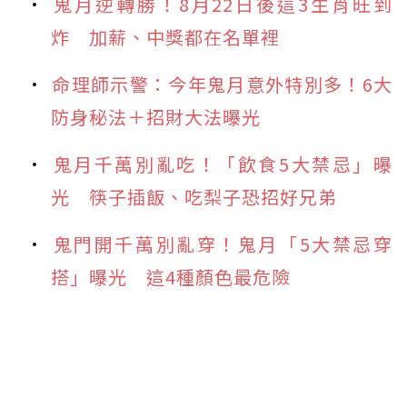
鬼月逆轉勝！8月22日後這3生肖旺到
炸 加薪、中獎都在名單裡
命理師示警：今年鬼月意外特別多！6大
防身秘法＋招財大法曝光
鬼月千萬別亂吃！「飲食5大禁忌」曝
光 筷子插飯、吃梨子恐招好兄弟
鬼門開千萬別亂穿！鬼月「5大禁忌穿
搭」曝光 這4種顏色最危險