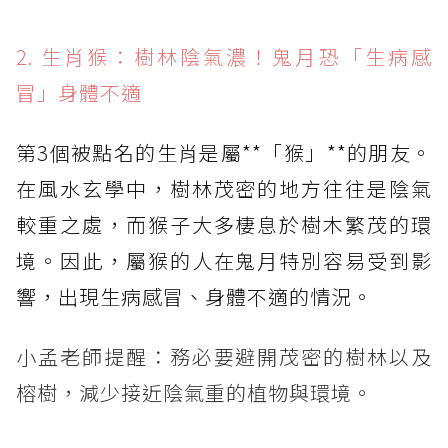
2. 生肖猴：樹林陰氣濃！鬼月恐「生病感
冒」身體不適
第3個被點名的生肖是屬**「猴」**的朋友。
在風水玄學中，樹林茂密的地方往往是陰氣
較重之處，而猴子大多棲息於樹木繁茂的環
境。因此，屬猴的人在鬼月特別容易受到影
響，出現生病感冒、身體不適的情況。
小孟老師提醒：務必要避開茂密的樹林以及
榕樹，減少接近陰氣重的植物與環境。