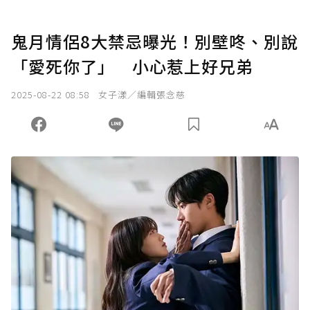
鬼月情侶8大禁忌曝光！別壁咚、別說
「愛死你了」 小心惹上好兄弟
2025-08-22 08:58
女子漾／編輯張念慈