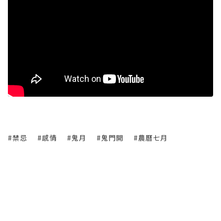
#禁忌
#感情
#鬼月
#鬼門開
#農曆七月