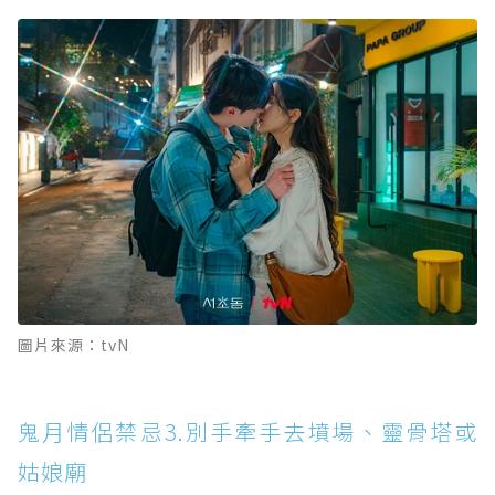
圖片來源：tvN
鬼月情侶禁忌3.別手牽手去墳場、靈骨塔或
姑娘廟