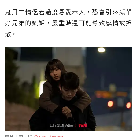
鬼月中情侶若過度恩愛示人，恐會引來孤單
好兄弟的嫉妒，嚴重時還可能導致感情被拆
散。