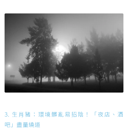
3. 生肖豬：環境髒亂易招陰！「夜店、酒
吧」盡量繞道