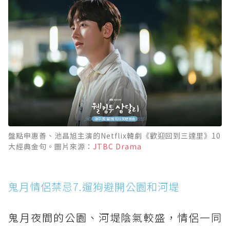
盤點申惠善、池昌旭主演的Netflix韓劇《歡迎回到三達里》10
大經典金句。圖片來源：
JTBC Drama
鬼月情侶禁忌7.遛狗避開公園和河堤
鬼月夜間的公園、河堤陰氣較盛，情侶一同