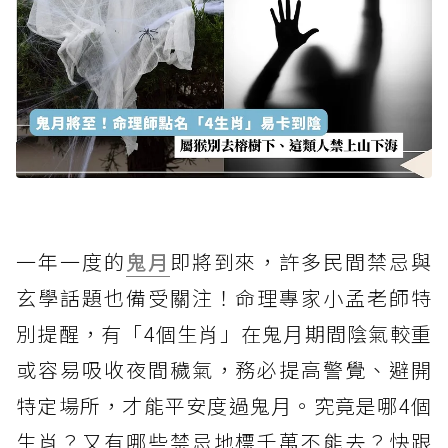
一年一度的
鬼月
即將到來，許多民間禁忌與
玄學話題也備受關注！命理專家小孟老師特
別提醒，有「4個生肖」在鬼月期間陰氣較重
或容易吸收夜間穢氣，務必提高警覺、避開
特定場所，才能平安度過鬼月。究竟是哪4個
生肖？又有哪些禁忌地標千萬不能去？快跟