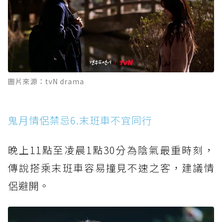
圖片來源：tvN drama
鬼月情侶禁忌6.末班車不宜同行
晚上11點至凌晨1點30分為陰氣最重時刻，
傳說搭乘末班車容易撞見不速之客，建議情
侶避開。