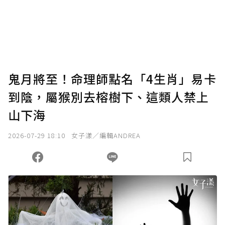
鬼月將至！命理師點名「4生肖」易卡
到陰，屬猴別去榕樹下、這類人禁上
山下海
2026-07-29 18:10
女子漾／編輯ANDREA