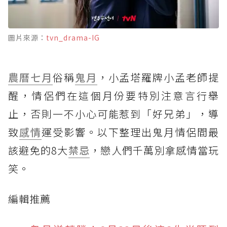
圖片來源：
tvn_drama-IG
農曆七月
俗稱
鬼月
，小孟塔羅牌小孟老師提
醒，情侶們在這個月份要特別注意言行舉
止，否則一不小心可能惹到「好兄弟」，導
致
感情
運受影響。以下整理出鬼月情侶間最
該避免的8大
禁忌
，戀人們千萬別拿感情當玩
笑。
編輯推薦