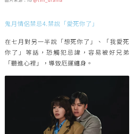
圖片來源：IG
@tvn_drama
鬼月情侶禁忌4.禁說「愛死你了」
在七月對另一半說「想死你了」、「我愛死
你了」等話，恐觸犯忌諱，容易被好兄弟
「聽進心裡」，導致厄運纏身。