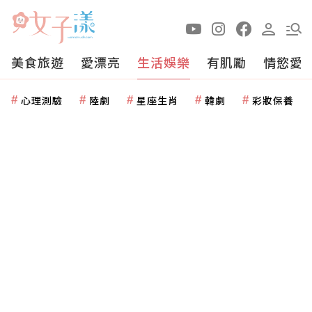
美食旅遊
愛漂亮
生活娛樂
有肌勵
情慾愛
心理測驗
陸劇
星座生肖
韓劇
彩妝保養