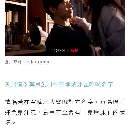
圖片來源：tvN drama
鬼月情侶禁忌2.別在空地或郊區呼喊名字
情侶若在空曠地大聲喊對方名字，容易吸引
好色鬼注意，嚴重甚至會有「鬼壓床」的狀
況。