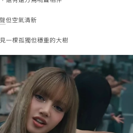
聲
但空氣清新
可見一棵孤獨但穩重的大樹