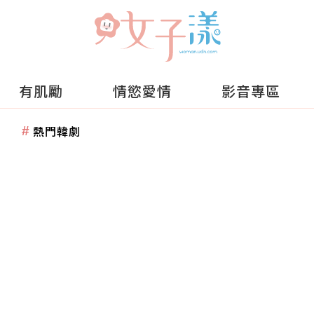
有肌勵
情慾愛情
影音專區
熱門韓劇