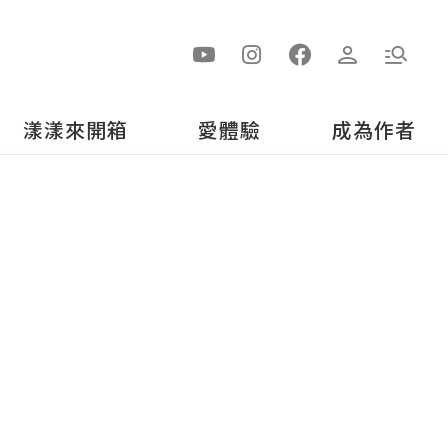
漾漾來開箱
愛體驗
成為作者