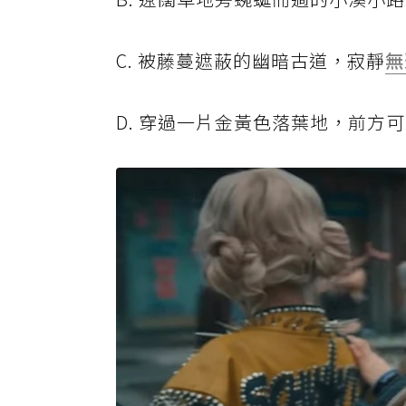
C. 被藤蔓遮蔽的幽暗古道，寂靜
無
D. 穿過一片金黃色落葉地，前方