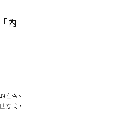
「內
的性格。
世
方式，
。