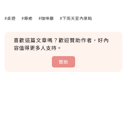
#桌遊
#療癒
#咖啡廳
#下雨天室內景點
喜歡這篇文章嗎？歡迎贊助作者，好內
容值得更多人支持。
贊助
贊助說明
為了鼓勵作者持續創作更好的內容，會員可以
使用「贊助」功能實質回饋給喜愛的作者。可
將您認為適合的點數贈送給作者，一旦使用贊