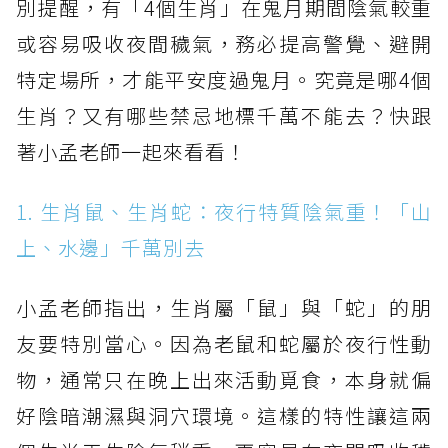
別提醒，有「4個生肖」在鬼月期間陰氣較重
或容易吸收夜間穢氣，務必提高警覺、避開
特定場所，才能平安度過鬼月。究竟是哪4個
生肖？又有哪些禁忌地標千萬不能去？快跟
著小孟老師一起來看看！
1. 生肖鼠、生肖蛇：夜行特質陰氣重！「山
上、水邊」千萬別去
小孟老師指出，生肖屬「鼠」與「蛇」的朋
友要特別當心。因為老鼠和蛇屬於夜行性動
物，通常只在晚上出來活動覓食，本身就偏
好陰暗潮濕與洞穴環境。這樣的特性讓這兩