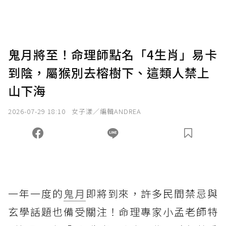
助點數即不得撤銷，單筆贊助最低點數為30
點，最高點數沒有上限。
U 利點數 1 點 = NTD 1 元。
鬼月將至！命理師點名「4生肖」易卡
到陰，屬猴別去榕樹下、這類人禁上
確認送出
山下海
我已詳閱贊助說明，且同意站方的使用條款。
2026-07-29 18:10
女子漾／編輯ANDREA
您當前剩餘 U 利點數：
0
點；前往
購買點數
一年一度的
鬼月
即將到來，許多民間禁忌與
玄學話題也備受關注！命理專家小孟老師特