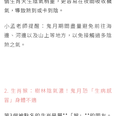
個生肖天生陰氣稍重，更容易在夜間吸收穢
氣，導致煞到或卡到陰。
小孟老師提醒：鬼月期間盡量避免前往海
邊、河邊以及山上等地方，以免接觸過多陰
煞之氣。
2. 生肖猴：樹林陰氣濃！鬼月恐「生病感
冒」身體不適
第3個被點名的生肖是屬**「猴」**的朋友。