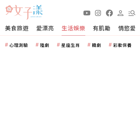
美食旅遊
愛漂亮
生活娛樂
有肌勵
情慾愛
心理測驗
陸劇
星座生肖
韓劇
彩妝保養