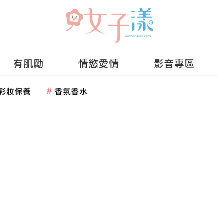
有肌勵
情慾愛情
影音專區
彩妝保養
香氛香水