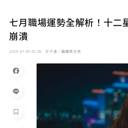
七月職場運勢全解析！十二
崩潰
2025-07-05 05:08
女子漾／編輯張念慈