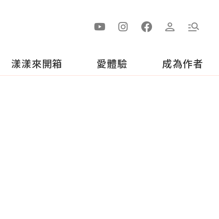
漾漾來開箱
愛體驗
成為作者