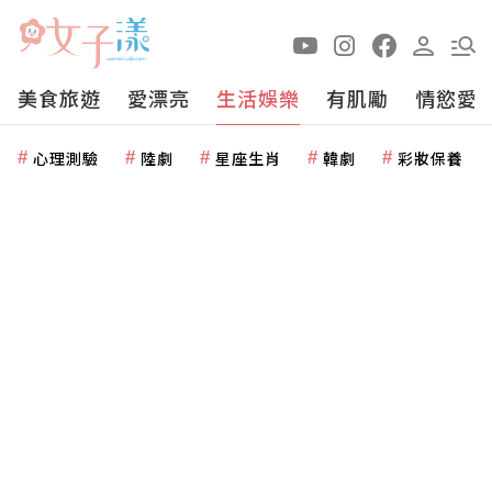
美食旅遊
愛漂亮
生活娛樂
有肌勵
情慾愛
心理測驗
陸劇
星座生肖
韓劇
彩妝保養