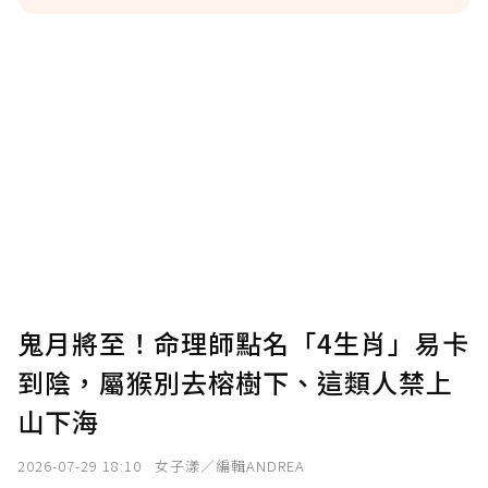
贊助說明
為了鼓勵作者持續創作更好的內容，會員可以
使用「贊助」功能實質回饋給喜愛的作者。可
將您認為適合的點數贈送給作者，一旦使用贊
助點數即不得撤銷，單筆贊助最低點數為30
點，最高點數沒有上限。
U 利點數 1 點 = NTD 1 元。
鬼月將至！命理師點名「4生肖」易卡
到陰，屬猴別去榕樹下、這類人禁上
確認送出
山下海
我已詳閱贊助說明，且同意站方的使用條款。
2026-07-29 18:10
女子漾／編輯ANDREA