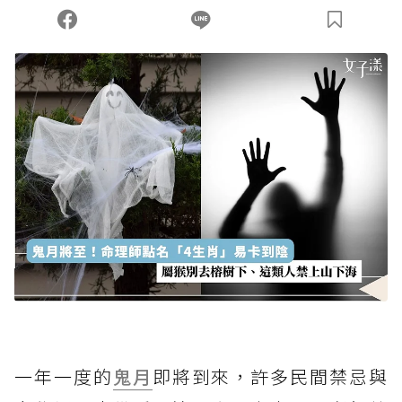
您當前剩餘 U 利點數：
0
點；前往
購買點數
一年一度的
鬼月
即將到來，許多民間禁忌與