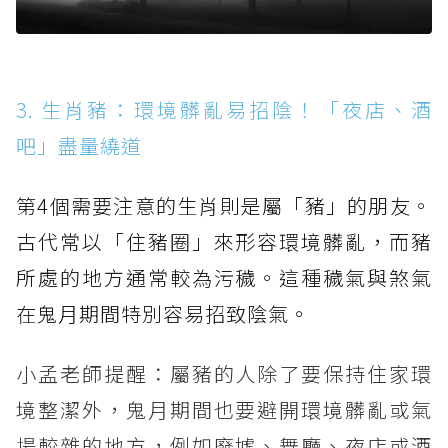
3. 生肖豬：環境髒亂易招陰！「夜店、酒
吧」盡量繞道
第4個需要注意的生肖則是屬「豬」的朋友。
古代常以「住豬圈」來形容環境髒亂，而豬
所處的地方通常較為污穢。這種穢氣與煞氣
在鬼月期間特別容易招致陰氣。
小孟老師提醒：屬豬的人除了要保持住家環
境整潔外，鬼月期間也要避開環境髒亂或氣
場較雜的地方，例如廢墟、舞廳、夜店或酒