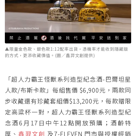
▲限量金色款、銀色款1:12配率出貨，憑機率才能收到隱藏版
的方式，更添收藏價值。(圖／鑫羿文創提供)
「超人力霸王怪獸系列造型紀念酒-巴爾坦星
人款/布斯卡款」每組售價 $6,900元，兩款同
步收藏還有珍藏套組價$13,200元，每款贈限
定高粱杯一對，超人力霸王怪獸系列造型紀
念酒6月17日中午12點開放預購；酒齡特
厚、
鑫羿文創
及7-ELEVEN 門市與授權經銷