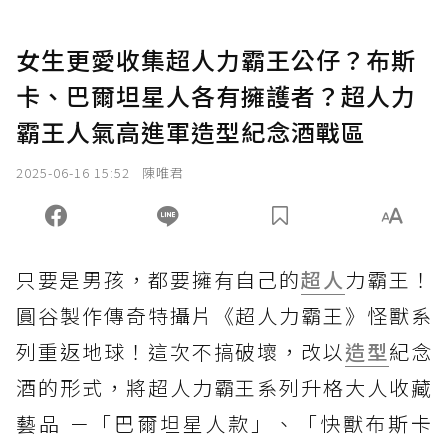
女生更愛收集超人力霸王公仔？布斯
卡、巴爾坦星人各有擁護者？超人力
霸王人氣高進軍造型紀念酒戰區
2025-06-16 15:52
陳唯君
只要是男孩，都要擁有自己的
超人
力霸王！
圓谷製作傳奇特攝片《超人力霸王》怪獸系
列重返地球！這次不搞破壞，改以
造型
紀念
酒的形式，將超人力霸王系列升格大人收藏
藝品 －「巴爾坦星人款」、「快獸布斯卡