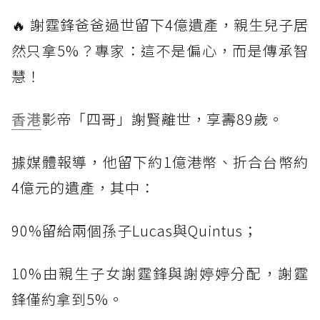
🔥 謝霆鋒爸爸過世留下4億遺產，親生兒子居
然只拿5%？專家：這不是偏心，而是傳承智
慧！
香港
影帝「四哥」謝賢離世，享壽89歲。
據媒體報導，他留下約1億港幣、折合台幣約
4億元的遺產，其中：
90%留給兩個孫子Lucas與Quintus；
10%由親生子女謝霆鋒與謝婷婷分配，謝霆
鋒僅約拿到5%。