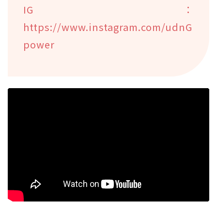
IG：
https://www.instagram.com/udnG
power