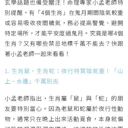
玄學話題也備受關注！命理專家小孟老師特
別提醒，有「4個生肖」在鬼月期間陰氣較重
或容易吸收夜間穢氣，務必提高警覺、避開
特定場所，才能平安度過鬼月。究竟是哪4個
生肖？又有哪些禁忌地標千萬不能去？快跟
著小孟老師一起來看看！
1. 生肖鼠、生肖蛇：夜行特質陰氣重！「山
上、水邊」千萬別去
小孟老師指出，生肖屬「鼠」與「蛇」的朋
友要特別當心。因為老鼠和蛇屬於夜行性動
物，通常只在晚上出來活動覓食，本身就偏