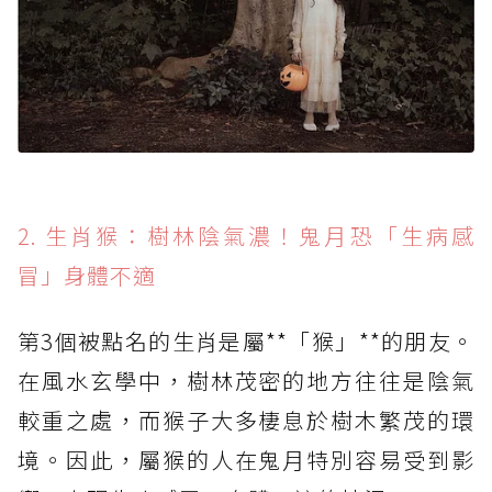
2. 生肖猴：樹林陰氣濃！鬼月恐「生病感
冒」身體不適
第3個被點名的生肖是屬**「猴」**的朋友。
在風水玄學中，樹林茂密的地方往往是陰氣
較重之處，而猴子大多棲息於樹木繁茂的環
境。因此，屬猴的人在鬼月特別容易受到影