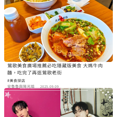
鶯歌美食廣場推薦必吃隱藏版美食 大媽牛肉
麵，吃完了再逛鶯歌老街
#美食探店
安魯魯與陽光姐
2025.09.09