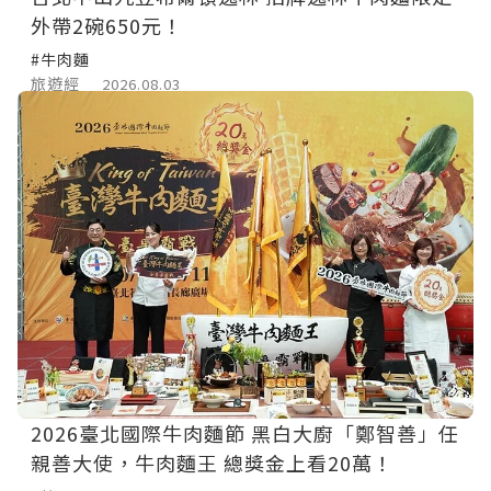
外帶2碗650元！
#牛肉麵
旅遊經
2026.08.03
2026臺北國際牛肉麵節 黑白大廚「鄭智善」任
親善大使，牛肉麵王 總獎金上看20萬！