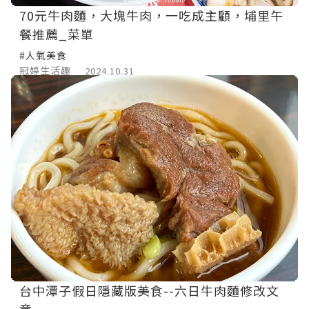
70元牛肉麵，大塊牛肉，一吃成主顧，埔里午
餐推薦_菜單
#人氣美食
冠婷生活趣
2024.10.31
台中潭子假日隱藏版美食--六日牛肉麵修改文
章