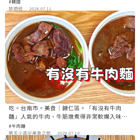
#韓國
旅遊經
2026.07.11
吃。台南市。美食｜歸仁區。「有沒有牛肉
麵」人氣的牛肉、牛筋燉煮得非常軟爛入味，
厚度誠意十足。
#牛肉麵
樂天小高＠美食之旅
2026.07.10