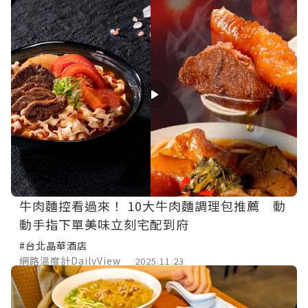
牛肉麵控看過來！ 10大牛肉麵調理包推薦 動
動手指下單美味立刻宅配到府
#台北晶華酒店
網路溫度計DailyView
2025.11.23