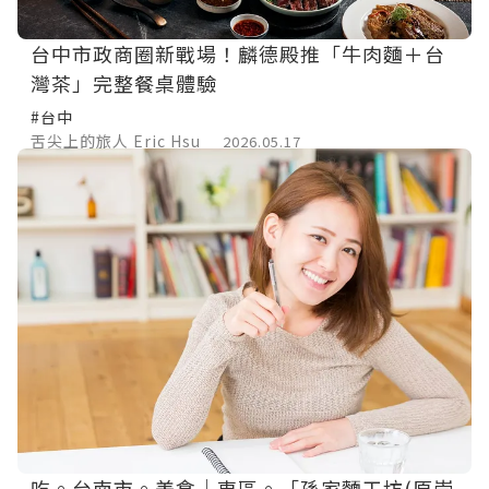
台中市政商圈新戰場！麟德殿推「牛肉麵＋台
灣茶」完整餐桌體驗
#台中
舌尖上的旅人 Eric Hsu
2026.05.17
吃。台南市。美食｜東區。「孫家麵工坊(原崇