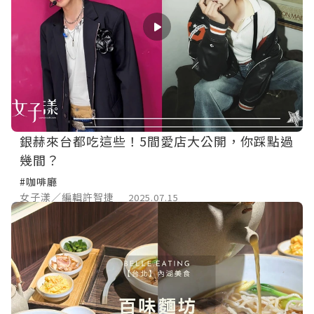
銀赫來台都吃這些！5間愛店大公開，你踩點過
幾間？
#咖啡廳
女子漾／編輯許智捷
2025.07.15