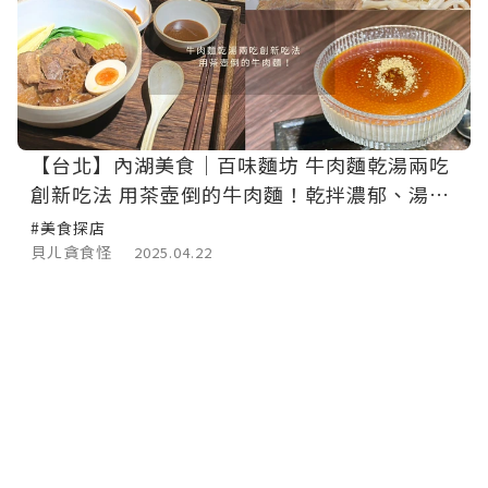
【台北】內湖美食｜百味麵坊 牛肉麵乾湯兩吃
創新吃法 用茶壺倒的牛肉麵！乾拌濃郁、湯麵
清爽 一碗好麵一份滿足！
#美食探店
貝ㄦ貪食怪
2025.04.22