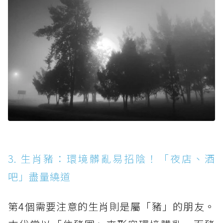
3. 生肖豬：環境髒亂易招陰！「夜店、酒
吧」盡量繞道
第4個需要注意的生肖則是屬「豬」的朋友。