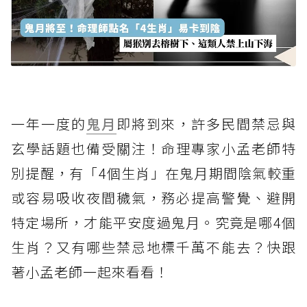
一年一度的
鬼月
即將到來，許多民間禁忌與
玄學話題也備受關注！命理專家小孟老師特
別提醒，有「4個生肖」在鬼月期間陰氣較重
或容易吸收夜間穢氣，務必提高警覺、避開
特定場所，才能平安度過鬼月。究竟是哪4個
生肖？又有哪些禁忌地標千萬不能去？快跟
著小孟老師一起來看看！