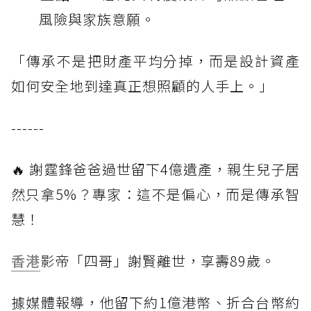
風險與家族意願。
「傳承不是把財產平均分掉，而是設計資產
如何安全地到達真正想照顧的人手上。」
------
🔥 謝霆鋒爸爸過世留下4億遺產，親生兒子居
然只拿5%？專家：這不是偏心，而是傳承智
慧！
香港
影帝「四哥」謝賢離世，享壽89歲。
據媒體報導，他留下約1億港幣、折合台幣約