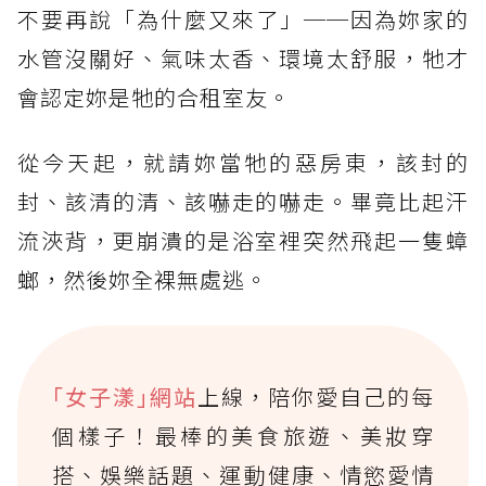
不要再說「為什麼又來了」──因為妳家的
水管沒關好、氣味太香、環境太舒服，牠才
會認定妳是牠的合租室友。
從今天起，就請妳當牠的惡房東，該封的
封、該清的清、該嚇走的嚇走。畢竟比起汗
流浹背，更崩潰的是浴室裡突然飛起一隻蟑
螂，然後妳全裸無處逃。
｢女子漾｣網站
上線，陪你愛自己的每
個樣子！最棒的美食旅遊、美妝穿
搭、娛樂話題、運動健康、情慾愛情