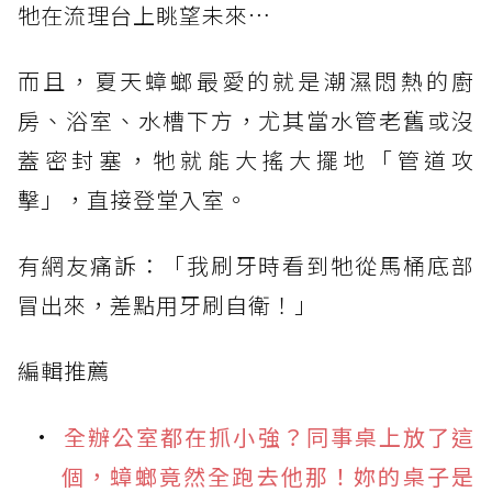
牠在流理台上眺望未來…
而且，夏天蟑螂最愛的就是潮濕悶熱的廚
房、浴室、水槽下方，尤其當水管老舊或沒
蓋密封塞，牠就能大搖大擺地「管道攻
擊」，直接登堂入室。
有網友痛訴：「我刷牙時看到牠從馬桶底部
冒出來，差點用牙刷自衛！」
編輯推薦
全辦公室都在抓小強？同事桌上放了這
個，蟑螂竟然全跑去他那！妳的桌子是