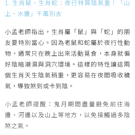
1. 生肖鼠、生肖蛇：夜行特質陰氣重！「山
上、水邊」千萬別去
小孟老師指出，生肖屬「鼠」與「蛇」的朋
友要特別當心。因為老鼠和蛇屬於夜行性動
物，通常只在晚上出來活動覓食，本身就偏
好陰暗潮濕與洞穴環境。這樣的特性讓這兩
個生肖天生陰氣稍重，更容易在夜間吸收穢
氣，導致煞到或卡到陰。
小孟老師提醒：鬼月期間盡量避免前往海
邊、河邊以及山上等地方，以免接觸過多陰
煞之氣。