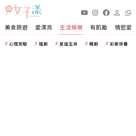
美食旅遊
愛漂亮
生活娛樂
有肌勵
情慾愛
心理測驗
陸劇
星座生肖
韓劇
彩妝保養