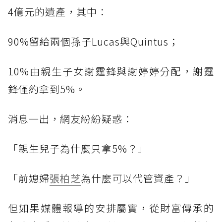
4億元的遺產，其中：
90%留給兩個孫子Lucas與Quintus；
10%由親生子女謝霆鋒與謝婷婷分配，謝霆
鋒僅約拿到5%。
消息一出，網友紛紛疑惑：
「親生兒子為什麼只拿5%？」
「前媳婦
張柏芝
為什麼可以代管資產？」
但如果媒體報導的安排屬實，從財富傳承的