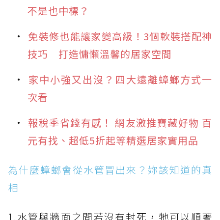
不是也中標？
免裝修也能讓家變高級！3個軟裝搭配神
技巧 打造慵懶溫馨的居家空間
家中小強又出沒？四大遠離蟑螂方式一
次看
報稅季省錢有感！ 網友激推寶藏好物 百
元有找、超低5折起等精選居家實用品
為什麼蟑螂會從水管冒出來？妳該知道的真
相
1.水管與牆面之間若沒有封死，牠可以順著