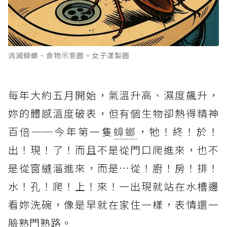
消滅蟑螂、食物示意圖。女子漾製圖
每年大約五月開始，氣溫升高、濕度飆升，
妳的體感溫度破表，但有個生物卻熱得精神
百倍──今年第一隻
蟑螂
，牠！終！於！
出！現！了！而且不是從門口爬進來，也不
是從窗縫溜進來，而是…從！廚！房！排！
水！孔！爬！上！來！一出現就站在水槽邊
看妳洗碗，像是早就在家住一樣，表情還一
臉熟門熟路。