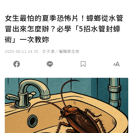
女生最怕的夏季恐怖片！蟑螂從水管
冒出來怎麼辦？必學「5招水管封蟑
術」一次教妳
2025-06-11 14:35
女子漾／編輯張念慈