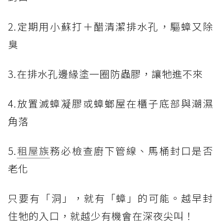
2.定期用小蘇打＋醋清潔排水孔，驅蟑又除
臭
3.在排水孔邊緣塗一圈防蟲膠，讓牠進不來
4.放置滅蟑凝膠或蟑螂屋在櫃子底部與潮濕
角落
5.
租屋族
務必檢查廚下管線、馬桶封口是否
老化
只要有「洞」，就有「蟑」的可能。越早封
住牠的入口，就越少有機會在深夜尖叫！