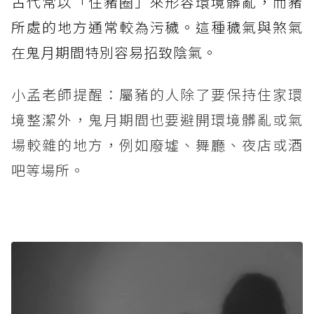
古代常以「住豬圈」來形容環境髒亂，而豬
所處的地方通常較為污穢。這種穢氣與煞氣
在鬼月期間特別容易招致陰氣。
小孟老師提醒：屬豬的人除了要保持住家環
境整潔外，鬼月期間也要避開環境髒亂或氣
場較雜的地方，例如廢墟、舞廳、夜店或酒
吧等場所。