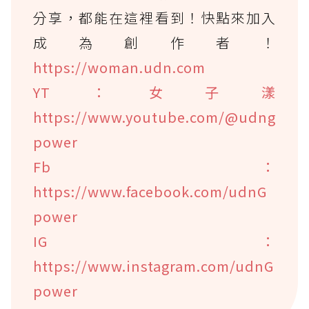
分享，都能在這裡看到！快點來加入
成為創作者！
https://woman.udn.com
YT：女子漾
https://www.youtube.com/@udng
power
Fb：
https://www.facebook.com/udnG
power
IG：
https://www.instagram.com/udnG
power