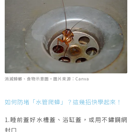
消滅蟑螂、食物示意圖。圖片來源：Canva
如何防堵「水管爬蟑」？這幾招快學起來！
1.睡前蓋好水槽蓋、浴缸蓋，或用不鏽鋼網
封口