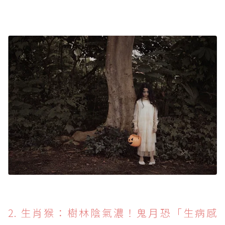
2. 生肖猴：樹林陰氣濃！鬼月恐「生病感