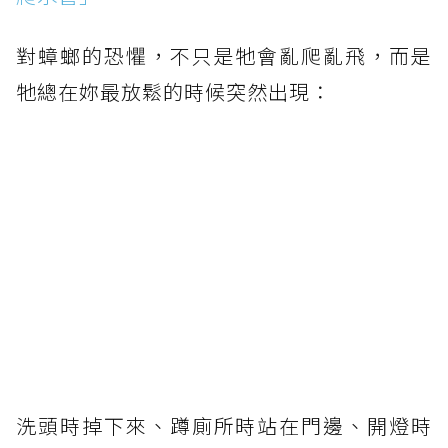
對蟑螂的恐懼，不只是牠會亂爬亂飛，而是
牠總在妳最放鬆的時候突然出現：
洗頭時掉下來、蹲廁所時站在門邊、開燈時