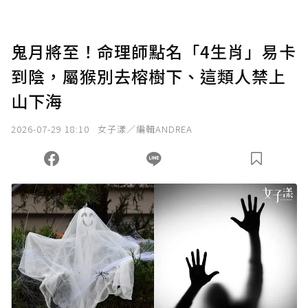
鬼月將至！命理師點名「4生肖」易卡
到陰，屬猴別去榕樹下、這類人禁上
山下海
2026-07-29 18:10
女子漾／編輯ANDREA