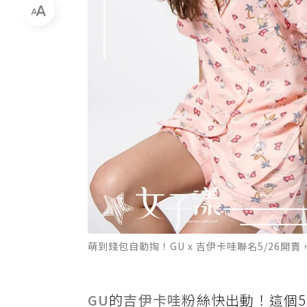
萌到錢包自動掏！GU x 吉伊卡哇聯名5/26開
GU
的
吉伊卡哇
粉絲快出動！這個