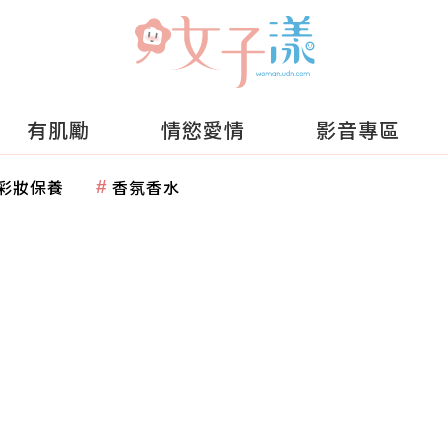
有肌勵
情慾愛情
影音專區
彩妝保養
香氛香水