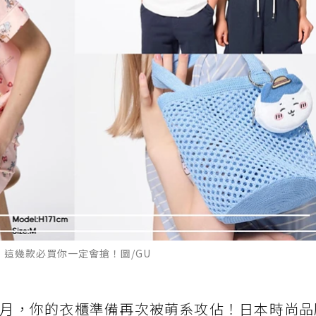
賣，這幾款必買你一定會搶！圖/GU
5月，你的衣櫃準備再次被萌系攻佔！日本時尚品