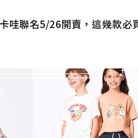
伊卡哇聯名5/26開賣，這幾款必