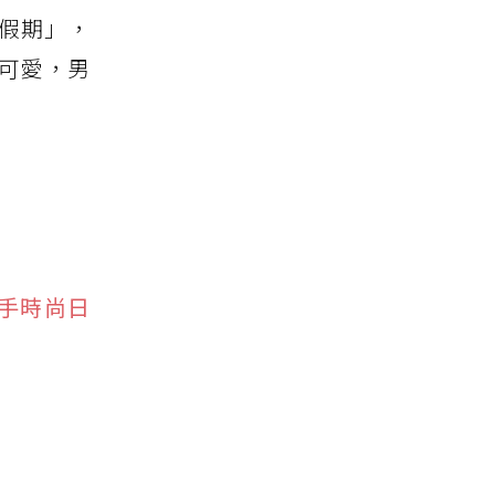
日假期」，
可愛，男
入手時尚日