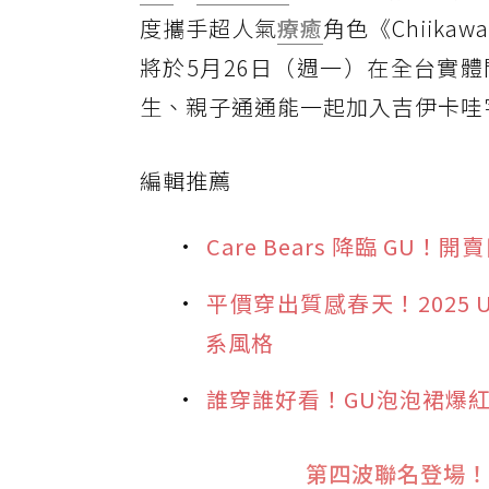
度攜手超人氣
療癒
角色《Chiik
將於5月26日（週一）在全台實
生、親子通通能一起加入吉伊卡哇
編輯推薦
Care Bears 降臨 GU
平價穿出質感春天！2025
系風格
誰穿誰好看！GU泡泡裙爆紅
第四波聯名登場！