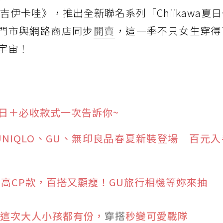
awa吉伊卡哇》，推出全新聯名系列「Chiikawa夏
體門市與網路商店同步
開賣
，這一季不只女生穿得
宇宙！
！開賣日＋必收款式一次告訴你~
 UNIQLO、GU、無印良品春夏新裝登場 百元
高CP款，百搭又顯瘦！GU旅行相機等妳來抽
這次大人小孩都有份，
穿搭
秒變可愛戰隊