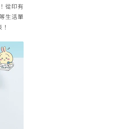
！從印有
等生活單
表！