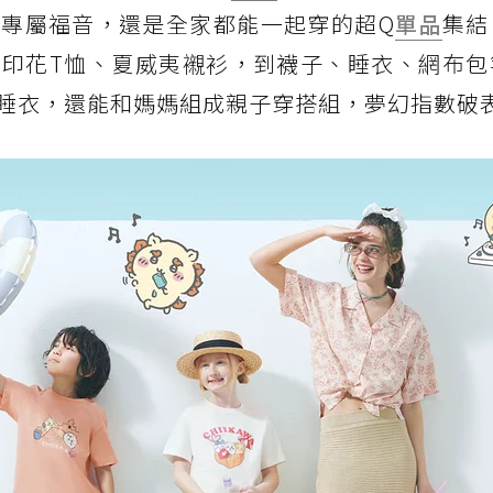
專屬福音，還是全家都能一起穿的超Q
單品
集結
印花T恤、夏威夷襯衫，到襪子、睡衣、網布包
睡衣，還能和媽媽組成親子穿搭組，夢幻指數破