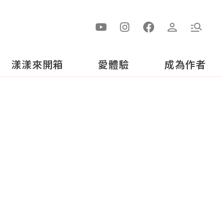
漾漾來開箱
愛體驗
成為作者