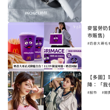
麥當勞奶
市販售)
#奶昔大哥毛
【多圖】
降：「我
#股市
#開