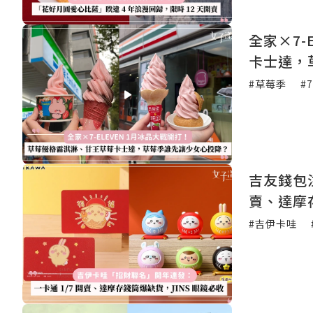
全家×7-
卡士達，
#草莓季
#7
吉友錢包
賣、達摩
#吉伊卡哇