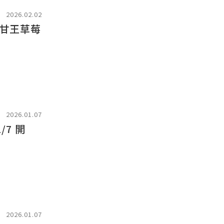
2026.02.02
、甘王草莓
2026.01.07
7 開
2026.01.07