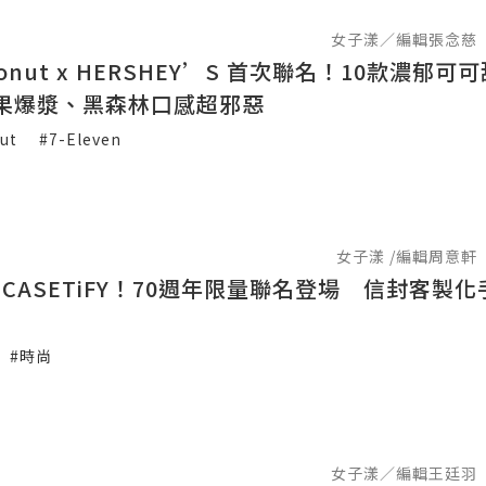
女子漾／編輯張念慈
 Donut x HERSHEY’S 首次聯名！10款濃郁
果爆漿、黑森林口感超邪惡
ut
#7-Eleven
女子漾 /編輯周意軒
萌翻CASETiFY！70週年限量聯名登場 信封客製
#時尚
女子漾／編輯王廷羽