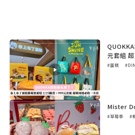
QUOKK
元套組 
#蛋糕
#DI
Miste
#草莓季
#