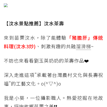
【汶水景點推薦】汶水茶壽
來到苗栗汶水，除了能體驗
「豬膽肝」傳統
料理(汶水3炒)
、刺激有趣的共融
溜滑梯
~
不妨也來看看劉玉英奶奶的茶壽作品❤️
深入走進這項"承載著台灣農村文化與長壽祝
福"的工藝文化。o(^▽^)o
我是小葵，一位攝影職人。熱愛挖掘在地故
事，探詢故鄉苗栗之美❗❗