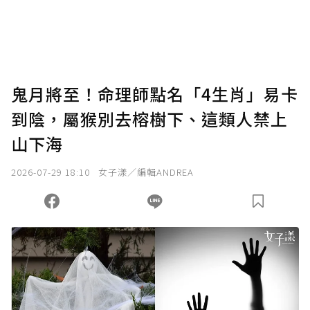
將您認為適合的點數贈送給作者，一旦使用贊
助點數即不得撤銷，單筆贊助最低點數為30
點，最高點數沒有上限。
U 利點數 1 點 = NTD 1 元。
鬼月將至！命理師點名「4生肖」易卡
到陰，屬猴別去榕樹下、這類人禁上
確認送出
山下海
我已詳閱贊助說明，且同意站方的使用條款。
2026-07-29 18:10
女子漾／編輯ANDREA
您當前剩餘 U 利點數：
0
點；前往
購買點數