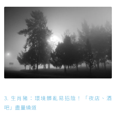
3. 生肖豬：環境髒亂易招陰！「夜店、酒
吧」盡量繞道