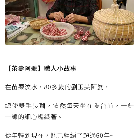
【茶壽阿嬤】職人小故事
在苗栗汶水，80多歲的劉玉英阿婆，
總使雙手長繭，依然每天坐在陽台前，一針
一線的細心編織著。
從年輕到現在，她已經編了超過60年~