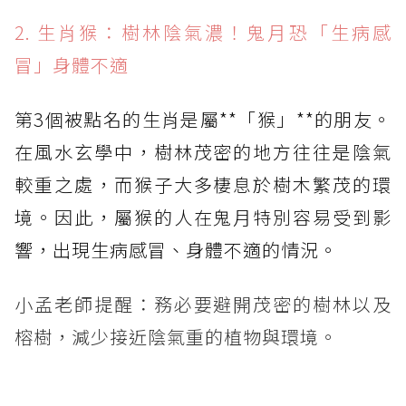
2. 生肖猴：樹林陰氣濃！鬼月恐「生病感
冒」身體不適
第3個被點名的生肖是屬**「猴」**的朋友。
在風水玄學中，樹林茂密的地方往往是陰氣
較重之處，而猴子大多棲息於樹木繁茂的環
境。因此，屬猴的人在鬼月特別容易受到影
響，出現生病感冒、身體不適的情況。
小孟老師提醒：務必要避開茂密的樹林以及
榕樹，減少接近陰氣重的植物與環境。