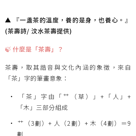
▲
『一盞茶的溫度，養的是身，也養心。』
(茶壽詩/ 汶水茶壽提供)
🍃
什麼是「茶壽」？
茶壽，取其諧音與文化內涵的象徵，來自
「茶」字的筆畫意象：
「茶」字由「艹（草）」+「人」+
「木」三部分組成
艹（3劃）+ 人（2劃）+ 木（4劃）＝9
劃