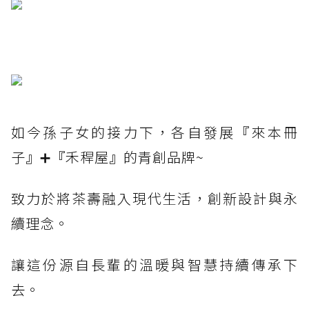
如今孫子女的接力下，各自發展
『
來本冊
子
』
➕
『
禾稈屋
』
的青創品牌~
致力於將茶壽融入現代生活，創新設計與永
續理念。
讓這份源自長輩的溫暖與智慧持續傳承下
去。