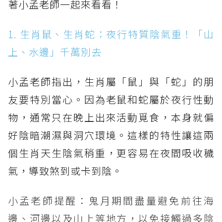
著小孟老師一起來看看！
1. 生肖鼠、生肖蛇：夜行特質陰氣重！「山
上、水邊」千萬別去
小孟老師指出，生肖屬「鼠」與「蛇」的朋
友要特別當心。因為老鼠和蛇屬於夜行性動
物，通常只在晚上出來活動覓食，本身就偏
好陰暗潮濕與洞穴環境。這樣的特性讓這兩
個生肖天生陰氣稍重，更容易在夜間吸收穢
氣，導致煞到或卡到陰。
小孟老師提醒：鬼月期間盡量避免前往海
邊、河邊以及山上等地方，以免接觸過多陰