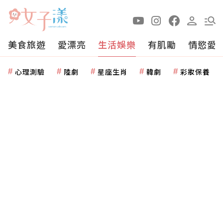
美食旅遊
愛漂亮
生活娛樂
有肌勵
情慾愛
心理測驗
陸劇
星座生肖
韓劇
彩妝保養