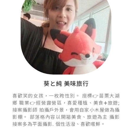
葵と純 美味旅行
喜歡笑的女孩，一枚跨性別。 座標👉苗栗大湖
鄉 職業👉經營露營區，喜愛種植、美食➕旅遊;
接案攝影師 拍攝戶外景，會用自家小木屋做為攝
影棚。 部落格內容以開箱美食、旅遊為主 攝影
接案多為平面攝影. 個性活潑、喜歡嚐鮮。