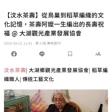
【汶水茶壽】從鳥巢到稻草編織的文
化記憶，茶壽阿嬤一生編出的長壽祝
福 @ 大湖觀光產業發展協會
2025-04-22 11:41
葵と純 美味旅行
汶水茶壽
|
大湖鄉觀光產業發展協會
|
稻草編
織職人
|
傳統工藝文化