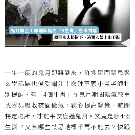
一年一度的
鬼月
即將到來，許多民間禁忌與
玄學話題也備受關注！命理專家小孟老師特
別提醒，有「4個生肖」在鬼月期間陰氣較重
或容易吸收夜間穢氣，務必提高警覺、避開
特定場所，才能平安度過鬼月。究竟是哪4個
生肖？又有哪些禁忌地標千萬不能去？快跟