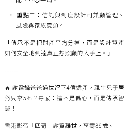
重點三：
信託與制度設計可兼顧管理、
風險與家族意願。
「傳承不是把財產平均分掉，而是設計資產
如何安全地到達真正想照顧的人手上。」
------
🔥 謝霆鋒爸爸過世留下4億遺產，親生兒子居
然只拿5%？專家：這不是偏心，而是傳承智
慧！
香港
影帝「四哥」謝賢離世，享壽89歲。