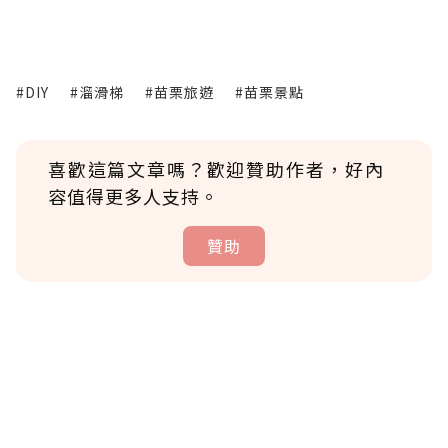
#DIY
#溜滑梯
#苗栗旅遊
#苗栗景點
喜歡這篇文章嗎？歡迎贊助作者，好內
容值得更多人支持。
贊助
贊助說明
為了鼓勵作者持續創作更好的內容，會員可以
使用「贊助」功能實質回饋給喜愛的作者。可