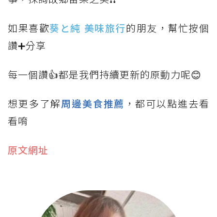
如果喜歡
葵と純 美味旅行
的朋友，幫忙按個
讚➕分享
每一個讚👍都是我們持續更新的原動力呢😊
想更多了解
周邊美食推薦
，都可以點進去看
看唷
原文網址