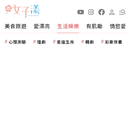
美食旅遊
愛漂亮
生活娛樂
有肌勵
情慾愛
心理測驗
陸劇
星座生肖
韓劇
彩妝保養