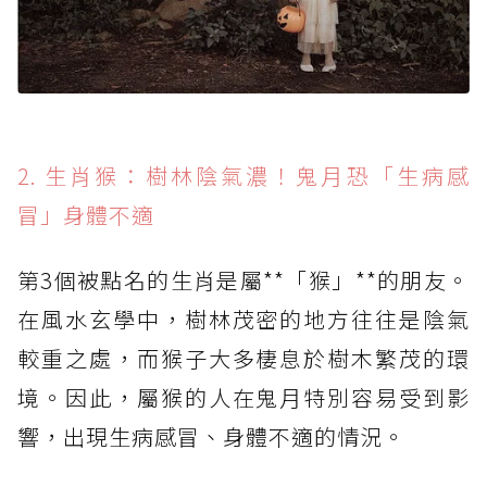
2. 生肖猴：樹林陰氣濃！鬼月恐「生病感
冒」身體不適
第3個被點名的生肖是屬**「猴」**的朋友。
在風水玄學中，樹林茂密的地方往往是陰氣
較重之處，而猴子大多棲息於樹木繁茂的環
境。因此，屬猴的人在鬼月特別容易受到影
響，出現生病感冒、身體不適的情況。