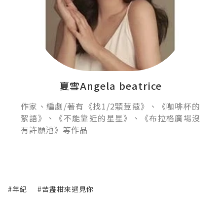
夏雪Angela beatrice
作家、編劇/著有《找1/2顆荳蔻》、《咖啡杯的
絮語》、《不能靠近的星星》、《布拉格廣場沒
有許願池》等作品
#年紀
#苦盡柑來遇見你