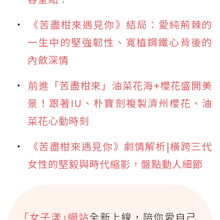
《苦盡柑來遇見你》結局：愛純荊棘的
一生中的堅強韌性、寬植鋼鐵心背後的
內斂深情
前進「苦盡柑來」油菜花海+櫻花盛開美
景！跟著IU、朴寶劍複製濟州櫻花、油
菜花心動時刻
《苦盡柑來遇見你》劇情解析|橫跨三代
女性的堅毅與時代縮影，盤點動人細節
｢女子漾｣網站
全新上線，陪你愛自己