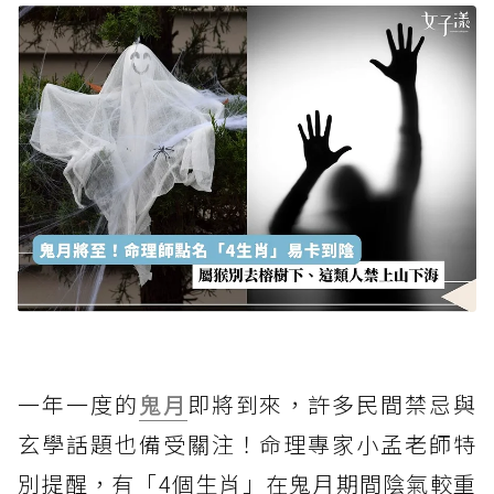
一年一度的
鬼月
即將到來，許多民間禁忌與
玄學話題也備受關注！命理專家小孟老師特
別提醒，有「4個生肖」在鬼月期間陰氣較重