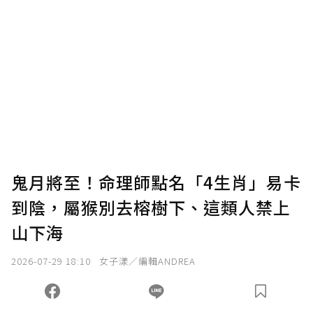
鬼月將至！命理師點名「4生肖」易卡
到陰，屬猴別去榕樹下、這類人禁上
山下海
2026-07-29 18:10
女子漾／編輯ANDREA