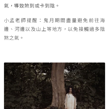
氣，導致煞到或卡到陰。
小孟老師提醒：鬼月期間盡量避免前往海
邊、河邊以及山上等地方，以免接觸過多陰
煞之氣。