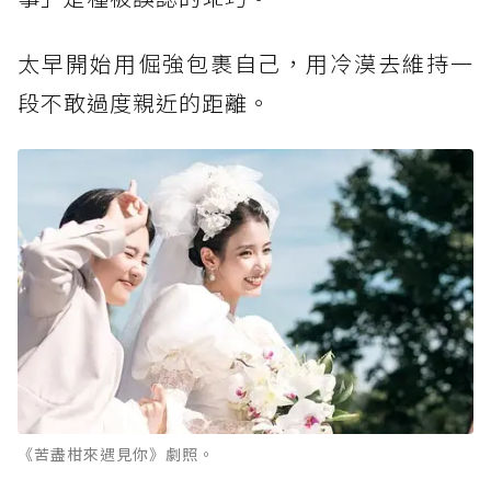
太早開始用倔強包裹自己，用冷漠去維持一
段不敢過度親近的距離。
《苦盡柑來遇見你》劇照。