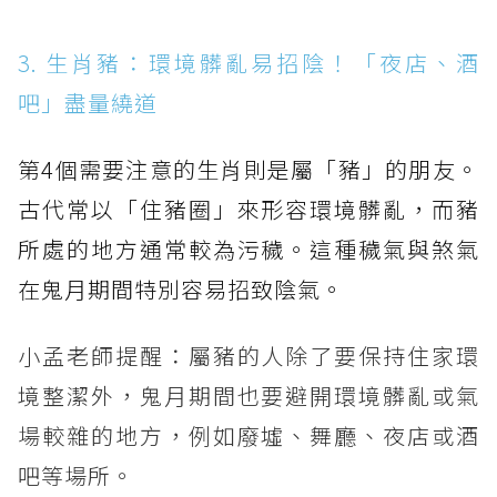
3. 生肖豬：環境髒亂易招陰！「夜店、酒
吧」盡量繞道
第4個需要注意的生肖則是屬「豬」的朋友。
古代常以「住豬圈」來形容環境髒亂，而豬
所處的地方通常較為污穢。這種穢氣與煞氣
在鬼月期間特別容易招致陰氣。
小孟老師提醒：屬豬的人除了要保持住家環
境整潔外，鬼月期間也要避開環境髒亂或氣
場較雜的地方，例如廢墟、舞廳、夜店或酒
吧等場所。