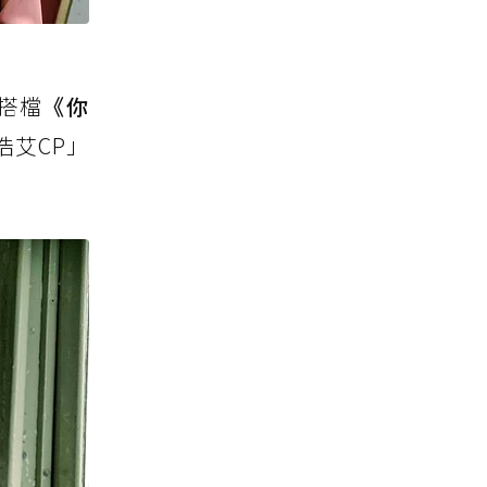
辰搭檔
《你
艾CP」