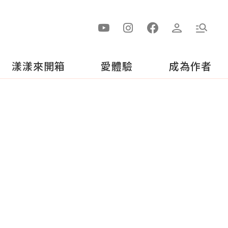
漾漾來開箱
愛體驗
成為作者