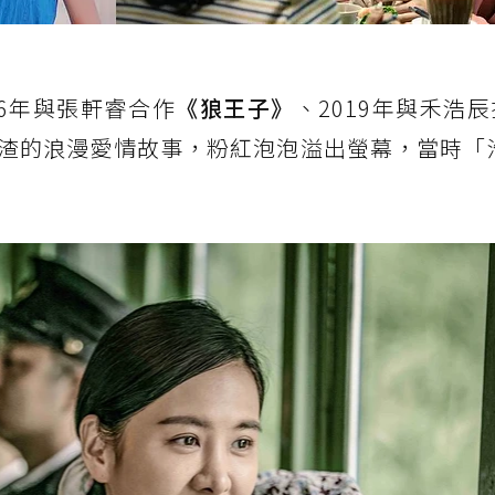
6年與張軒睿合作
《狼王子》
、2019年與禾浩
渣的浪漫愛情故事，粉紅泡泡溢出螢幕，當時「浩