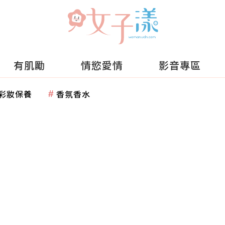
有肌勵
情慾愛情
影音專區
彩妝保養
香氛香水