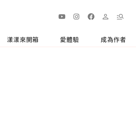
漾漾來開箱
愛體驗
成為作者