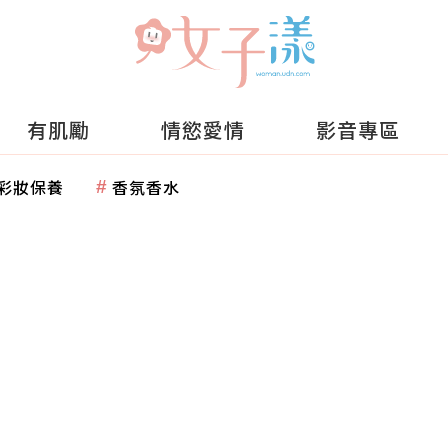
有肌勵
情慾愛情
影音專區
彩妝保養
香氛香水