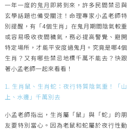
一年一度的
鬼月
即將到來，許多民間禁忌與
玄學話題也備受關注！命理專家小孟老師特
別提醒，有「4個生肖」在鬼月期間陰氣較重
或容易吸收夜間穢氣，務必提高警覺、避開
特定場所，才能平安度過鬼月。究竟是哪4個
生肖？又有哪些禁忌地標千萬不能去？快跟
著小孟老師一起來看看！
1. 生肖鼠、生肖蛇：夜行特質陰氣重！「山
上、水邊」千萬別去
小孟老師指出，生肖屬「鼠」與「蛇」的朋
友要特別當心。因為老鼠和蛇屬於夜行性動