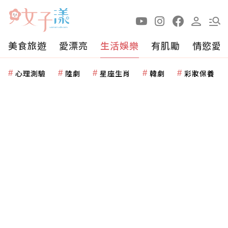
美食旅遊
愛漂亮
生活娛樂
有肌勵
情慾愛
心理測驗
陸劇
星座生肖
韓劇
彩妝保養