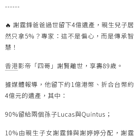
------
🔥 謝霆鋒爸爸過世留下4億遺產，親生兒子居
然只拿5%？專家：這不是偏心，而是傳承智
慧！
香港
影帝「四哥」謝賢離世，享壽89歲。
據媒體報導，他留下約1億港幣、折合台幣約
4億元的遺產，其中：
90%留給兩個孫子Lucas與Quintus；
10%由親生子女謝霆鋒與謝婷婷分配，謝霆