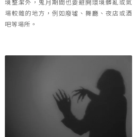
境整潔外，鬼月期間也要避開環境髒亂或氣
場較雜的地方，例如廢墟、舞廳、夜店或酒
吧等場所。