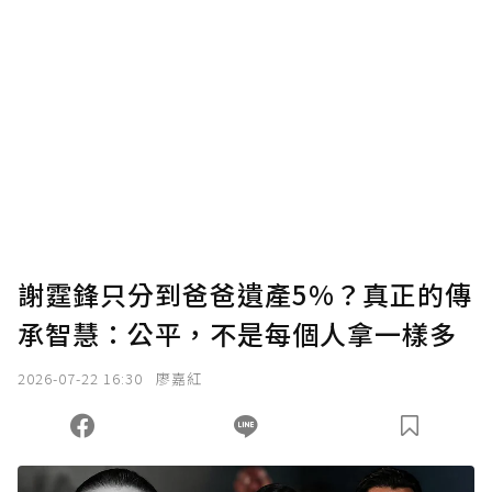
謝霆鋒只分到爸爸遺產5%？真正的傳
承智慧：公平，不是每個人拿一樣多
2026-07-22 16:30
廖嘉紅