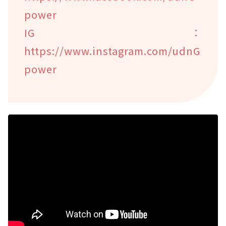
power
IG：
https://www.instagram.com/udnG
power