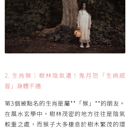
2. 生肖猴：樹林陰氣濃！鬼月恐「生病感
冒」身體不適
第3個被點名的生肖是屬**「猴」**的朋友。
在風水玄學中，樹林茂密的地方往往是陰氣
較重之處，而猴子大多棲息於樹木繁茂的環