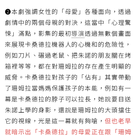
➋本劇強調女性的「母愛」各種面向，透過
劇情中的兩個母親的對決，這當中「心理驚
悚」滿點，影集的最初
導演
透過無數個畫面
來展現卡桑德拉機器人的心機和的危險性，
例如刀片、碾過老鼠、把朱諾的朋友關在烤
箱裡等等，都在對珊姆拉的存在產生明顯的
威脅。卡桑德拉對孩子的「佔有」其實帶動
了珊姆拉當媽媽保護孩子的本能，例如有一
幕是卡桑德拉的脖子可以拉長，她說要目送
朱諾上學的身影，還說是珊姆拉的大頭擋住
它的視線，光是這一幕就有夠嗆，
但也老早
就暗示出「卡桑德拉」的母愛正在跟「珊姆