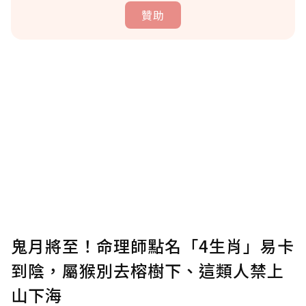
贊助
贊助說明
為了鼓勵作者持續創作更好的內容，會員可以
使用「贊助」功能實質回饋給喜愛的作者。可
將您認為適合的點數贈送給作者，一旦使用贊
助點數即不得撤銷，單筆贊助最低點數為30
點，最高點數沒有上限。
U 利點數 1 點 = NTD 1 元。
鬼月將至！命理師點名「4生肖」易卡
到陰，屬猴別去榕樹下、這類人禁上
確認送出
山下海