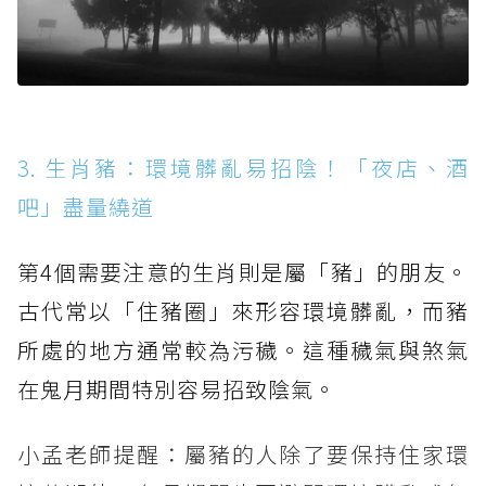
3. 生肖豬：環境髒亂易招陰！「夜店、酒
吧」盡量繞道
第4個需要注意的生肖則是屬「豬」的朋友。
古代常以「住豬圈」來形容環境髒亂，而豬
所處的地方通常較為污穢。這種穢氣與煞氣
在鬼月期間特別容易招致陰氣。
小孟老師提醒：屬豬的人除了要保持住家環